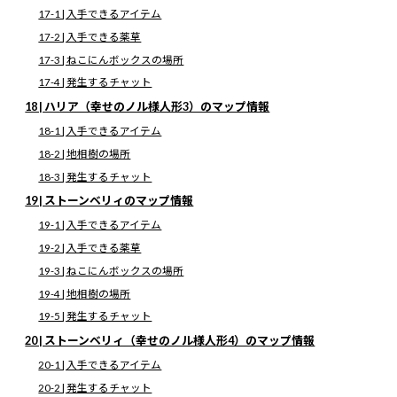
コ
ナ
17-1 | 入手できるアイテム
ン
ビ
17-2 | 入手できる薬草
テ
ゲ
ン
ー
17-3 | ねこにんボックスの場所
ツ
シ
17-4 | 発生するチャット
へ
ョ
テイルズオブベルセリア攻略
ス
ン
18 | ハリア（幸せのノル様人形3）のマップ情報
キ
に
18-1 | 入手できるアイテム
ッ
移
プ
動
18-2 | 地相樹の場所
QiQoe トップページ
テイルズオブベルセリア攻略
ベルセリア 全マップまとめ【テイルズオブベルセリア攻略】
18-3 | 発生するチャット
19 | ストーンベリィのマップ情報
ベルセリア 全マップまとめ【テイル
19-1 | 入手できるアイテム
ズオブベルセリア攻略】
19-2 | 入手できる薬草
19-3 | ねこにんボックスの場所
最
2025年2月6日
2025年2月20日
QiQoe
終
19-4 | 地相樹の場所
更
19-5 | 発生するチャット
新
▷テイルズオブベルセリアの攻略にもどる
日
20 | ストーンベリィ（幸せのノル様人形4）のマップ情報
時
:
20-1 | 入手できるアイテム
20-2 | 発生するチャット