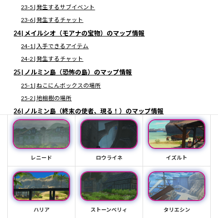
△タップで開閉出来ます△
23-5 | 発生するサブイベント
23-6 | 発生するチャット
24 | メイルシオ（モアナの宝物）のマップ情報
24-1 | 入手できるアイテム
アバル
ヘラヴィーサ
ビアズレイ
24-2 | 発生するチャット
25 | ノルミン島（恐怖の島）のマップ情報
25-1 | ねこにんボックスの場所
25-2 | 地相樹の場所
ゼクソン港
ローグレス
カドニクス港
26 | ノルミン島（終末の使者、現る！）のマップ情報
26-1 | 出現するボス・強敵の倒し方
26-2 | 発生するチャット
27 | 鎮めの森（オープニング）のマップ情報
レニード
ロウライネ
イズルト
27-1 | 入手できるアイテム
27-2 | 発生するチャット
28 | 鎮めの森のマップ情報
28-1 | 入手できるアイテム
ハリア
ストーンベリィ
タリエシン
28-2 | 入手できる薬草