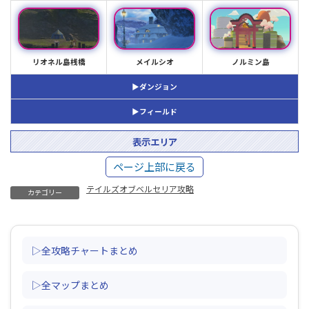
28-3 | ねこにんボックスの場所
28-4 | 地相樹の場所
28-5 | 出現するボス・強敵の倒し方
リオネル島桟橋
メイルシオ
ノルミン島
28-6 | 発生するチャット
29 | タイタニア（脱出時）のマップ情報
▶
ダンジョン
29-1 | 入手できるアイテム
▶
フィールド
29-2 | 入手できる薬草
29-3 | 出現するボス・強敵の倒し方
表示エリア
29-4 | 発生するチャット
ページ上部に戻る
30 | タイタニア（エレノア加入後）のマップ情報
テイルズオブベルセリア攻略
カテゴリー
30-1 | 入手できるアイテム
30-2 | 入手できる薬草
30-3 | ねこにんボックスの場所
▷全攻略チャートまとめ
30-4 | 出現するボス・強敵の倒し方
30-5 | 発生するサブイベント
▷全マップまとめ
30-6 | 発生するチャット
31 | タイタニア（メディサ連行後）のマップ情報