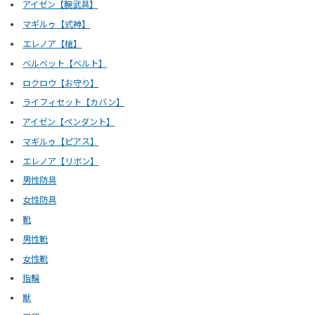
アイゼン【腕武具】
35-3 | ねこにんボックスの場所
マギルゥ【式神】
35-4 | 発生するチャット
エレノア【槍】
36 | ヴォーティガンのマップ情報
ベルベット【ベルト】
36-1 | ギミックの詳細
ロクロウ【お守り】
36-2 | 入手できるアイテム
ライフィセット【カバン】
36-3 | 入手できる薬草
アイゼン【ペンダント】
36-4 | ねこにんボックスの場所
マギルゥ【ピアス】
36-5 | 出現するボス・強敵の倒し方
エレノア【リボン】
36-6 | 発生するチャット
男性防具
37 | ヴォーティガン（ロクロウ斬魔剣3）のマップ情報
女性防具
37-1 | 地相樹の場所
靴
37-2 | 出現するボス・強敵の倒し方
37-3 | 発生するチャット
男性靴
38 | ガリス湖道のマップ情報
女性靴
38-1 | 入手できるアイテム
指輪
38-2 | 入手できる薬草
獣
38-3 | ねこにんボックスの場所