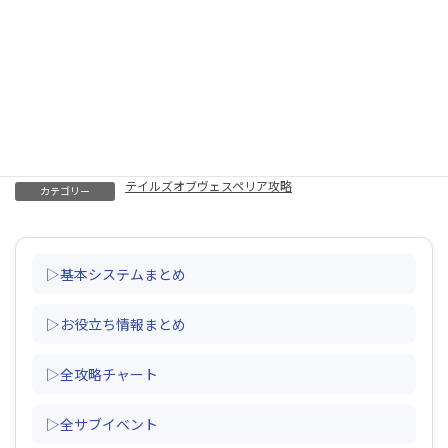
グレード稼ぎ（オート・効率・リタ・タイダルウェイブ）
クリア時間について（クリアまでの時間・スピードゲーマー）
最強武器一覧（魔装具除く）
グリフィン（出現場所・ギガントモンスター・復活・爪・出ない）
秘奥義（switch版・出し方・発動しない・習得・いつから・回数）
シークレットミッション一覧（報酬・難しい・確認方法・ナム孤
島・称号・やり直し）
闘技場（100、200人斬り・団体戦・報酬・挑戦状の入手方法）
テイルズオブヴェスペリア攻略
カテゴリー
▷基本システムまとめ
▷お役立ち情報まとめ
▷全攻略チャート
▷全サブイベント