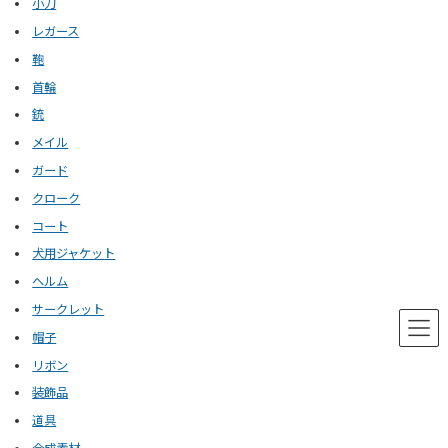
小刀
レガース
鞄
首輪
銃
メイル
ガード
クローク
コート
犬用ジャケット
ヘルム
サークレット
帽子
リボン
装飾品
道具