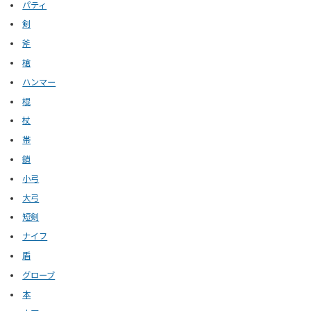
パティ
剣
斧
槍
ハンマー
棍
杖
帯
鎖
小弓
大弓
短剣
ナイフ
盾
グローブ
本