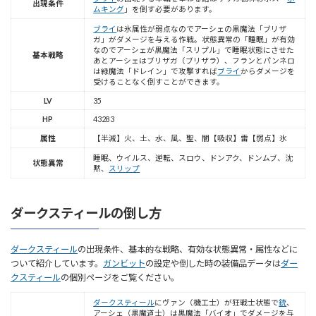
出現条件
ムキング
」を倒す必要があります。
ブライ
は氷属性が弱点なのでアーシェの黒魔法「ブリザ
ガ」がダメージを与える作戦。状態異常の「睡眠」が有効
なのでアーシェが黒魔法「スリプル」で睡眠状態にさせた
基本戦略
あとアーシェはブリザガ（ブリザラ）、フランとパンネロ
は緑魔法「ドレイン」で攻撃すれば
ブライ
からダメージを
受けることなく倒すことができます。
LV
35
HP
43283
属性
【半減】火、土、水、風、聖、闇【吸収】雷【弱点】氷
睡眠、ウイルス、逆転、スロウ、ドンアク、ドンムブ、沈
状態異常
黙、
スリップ
ダークスティールの倒し方
ダークスティール
の出現条件、基本的な戦略、有効な状態異常・属性などに
ついて紹介しています。
ガンビット
の設定や倒した時の装備品データは
ダー
クスティール
の個別ページをご覧ください。
ダークスティール
にヴァン（機工士）が狂戦士状態で
銃
、
アーシェ（黒魔道士）は黒魔法「バイオ」でダメージを与