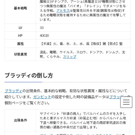
魔戦士)がドンアク、アーシェ(黒魔道士)が睡眠状態にさせ
つつ無属性の魔法「バイオ」「ドレイン」でダメージを与
基本戦略
える作戦。
アトモス
は聖属性以外を半減(闇属性は吸収)す
るため睡眠状態を維持するために無属性の魔法で攻撃して
います。
LV
33
HP
40020
属性
【半減】火、雷、氷、土、水、風【吸収】闇【弱点】聖
混乱、睡眠、ウイルス、スロウ、ドンアク、ドンムブ、沈
状態異常
黙、くらやみ、
スリップ
ブラッディの倒し方
ブラッディ
の出現条件、基本的な戦略、有効な状態異常・属性などについて
紹介しています。
ガンビット
の設定や倒した時の装備品データは
ブラッディ
の
個別ページをご覧ください。
サブイベント「砂漠の病人」でバルハイムのカギを入手し
たあと東ダルマスカ砂漠（砂風止む地）からバルハイム地
出現条件
下道へ移動できる。バルハイム地下道の西部新坑道区の南
側の細い通路の中央付近で出現します。