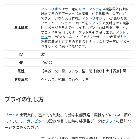
アントリオン
はザコ敵の
キラーマンティス
複数匹と同時に
出現するのでアーシェ（黒魔道士）の黒魔法「エアロガ」
でダメージを与える作戦。
アントリオン
はHPが高いため
フランとアーシェでエアロガをリフレクで反射させて複数
基本戦略
回ダメージを与えて倒します。パンネロは自身にデコイ、
プロテスを使用してターゲットを引き受けます。
アントリ
オン
のHPが少なくなると「アグレッサー」で攻撃威力と
攻撃速度が上昇するのでミストナックなどで一気にダメー
ジを与えると良いと思います。
LV
37
HP
106499
属性
【半減】火、雷、氷、水、聖、闇【吸収】土【弱点】風
状態異常
ウイルス、逆転、スロウ、沈黙
ブライの倒し方
ブライ
の出現条件、基本的な戦略、有効な状態異常・属性などについて紹介
しています。
ガンビット
の設定や倒した時の装備品データは
ブライ
の個別ペ
ージをご覧ください。
ブライ
の出現する年輪を重ねる路はサリカ樹林のボス「
ボ