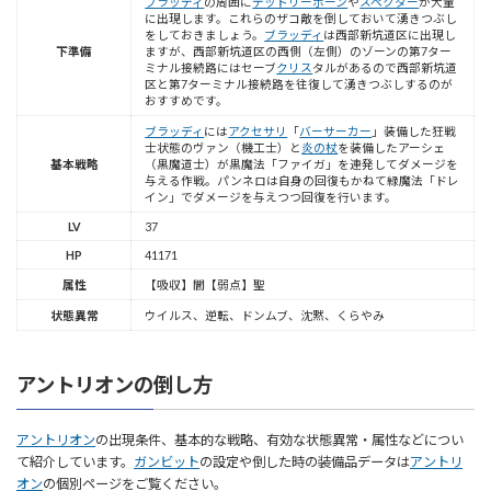
ブラッディ
の周囲に
デッドリーボーン
や
スペクター
が大量
に出現します。これらのザコ敵を倒しておいて湧きつぶし
をしておきましょう。
ブラッディ
は西部新坑道区に出現し
下準備
ますが、西部新坑道区の西側（左側）のゾーンの第7ター
ミナル接続路にはセーブ
クリス
タルがあるので西部新坑道
区と第7ターミナル接続路を往復して湧きつぶしするのが
おすすめです。
ブラッディ
には
アクセサリ
「
バーサーカー
」装備した狂戦
士状態のヴァン（機工士）と
炎の杖
を装備したアーシェ
基本戦略
（黒魔道士）が黒魔法「ファイガ」を連発してダメージを
与える作戦。パンネロは自身の回復もかねて緑魔法「ドレ
イン」でダメージを与えつつ回復を行います。
LV
37
HP
41171
属性
【吸収】闇【弱点】聖
状態異常
ウイルス、逆転、ドンムブ、沈黙、くらやみ
アントリオンの倒し方
アントリオン
の出現条件、基本的な戦略、有効な状態異常・属性などについ
て紹介しています。
ガンビット
の設定や倒した時の装備品データは
アントリ
オン
の個別ページをご覧ください。