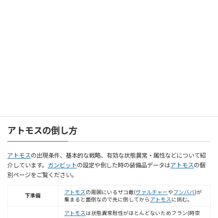
ルバニー
の個別ページをご覧ください。
ボーパルバニー
は逃げ回るだけでほとんど攻撃してこない
モブ
です。
ボーパルバニー
逃げ回らないようにフランが時
基本戦略
空魔法「バーサク」で狂戦士状態にして行動を制限させて
から攻撃することで簡単に倒すことができます。
LV
31
HP
20010
属性
【半減】火、雷、氷、土、水、風【吸収】闇【弱点】聖
状態異常
ウイルス、スロウ、沈黙、くらやみ
アトモスの倒し方
アトモス
の出現条件、基本的な戦略、有効な状態異常・属性などについて紹
介しています。
ガンビット
の設定や倒した時の装備品データは
アトモス
の個
別ページをご覧ください。
アトモス
の周囲にいるザコ敵(
ヴァルチャー
や
フンババ
)が
下準備
集まると面倒なので先に倒してから
アトモス
に挑む。
アトモス
は状態異常耐性がほとんどないためフラン(時空