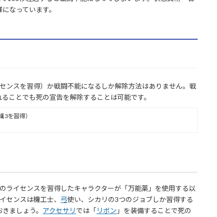
様になっています。
イセンスを習得）か戦闘不能になるしか解除方法はありません。戦
れることでも死の宣告を解除することは可能です。
識3を習得）
3のライセンスを習得したキャラクターが「万能薬」を使用する以
ライセンスは機工士、
弓
使い、シカリの3つのジョブしか習得する
おきましょう。
アクセサリ
では「
リボン
」を装備することで死の