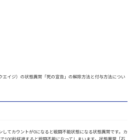
アックエイジ）の状態異常「死の宣告」の解除方法と付与方法につい
ウンしてカウントが0になると戦闘不能状態になる状態異常です。カ
態で100秒経過すると戦闘不能になってしまいます。状態異常「石