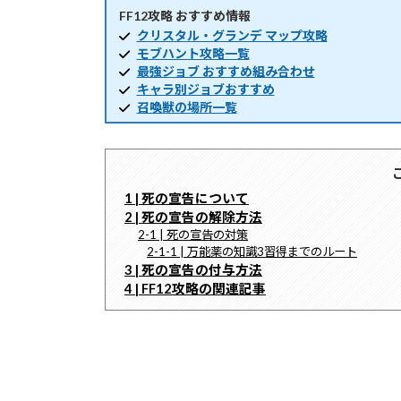
FF12攻略 おすすめ情報
時
:
クリスタル・グランデ マップ攻略
モブハント攻略一覧
最強ジョブ おすすめ組み合わせ
キャラ別ジョブおすすめ
召喚獣の場所一覧
1 | 死の宣告について
2 | 死の宣告の解除方法
2-1 | 死の宣告の対策
2-1-1 | 万能薬の知識3習得までのルート
3 | 死の宣告の付与方法
4 | FF12攻略の関連記事