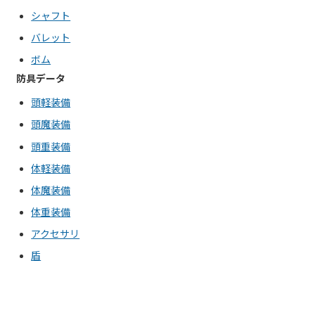
シャフト
バレット
ボム
防具データ
頭軽装備
頭魔装備
頭重装備
体軽装備
体魔装備
体重装備
アクセサリ
盾