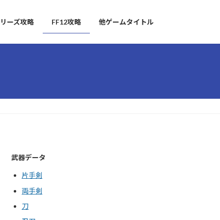
リーズ攻略
FF12攻略
他ゲームタイトル
武器データ
片手剣
両手剣
刀