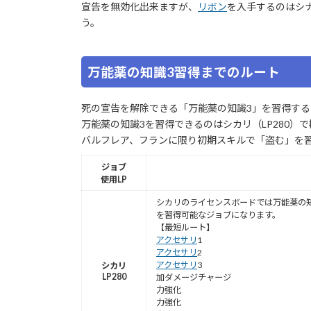
宣告を無効化出来ますが、
リボン
を入手するのはシ
う。
万能薬の知識3習得までのルート
死の宣告を解除できる「万能薬の知識3」を習得する
万能薬の知識3を習得できるのはシカリ（LP280）
バルフレア、フランに限り初期スキルで「盗む」を習
ジョブ
使用LP
シカリのライセンスボードでは万能薬の知
を習得可能なジョブになります。
【最短ルート】
アクセサリ
1
アクセサリ
2
アクセサリ
3
シカリ
LP280
加ダメージチャージ
力強化
力強化