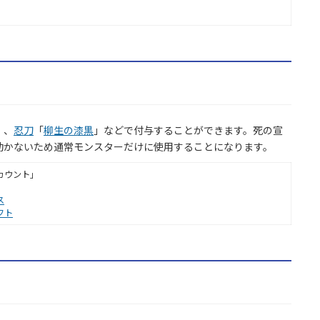
」、
忍刀
「
柳生の漆黒
」などで付与することができます。死の宣
効かないため通常モンスターだけに使用することになります。
カウント」
ス
フト