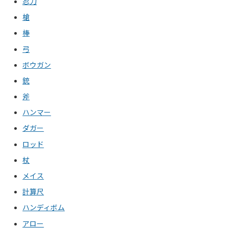
忍刀
槍
棒
弓
ボウガン
銃
斧
ハンマー
ダガー
ロッド
杖
メイス
計算尺
ハンディボム
アロー