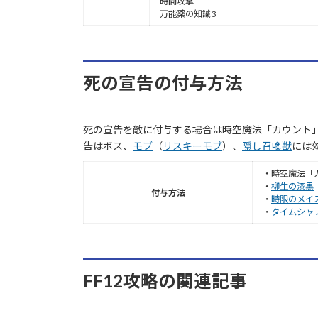
時間攻撃
万能薬の知識3
死の宣告の付与方法
死の宣告を敵に付与する場合は時空魔法「カウント
告はボス、
モブ
（
リスキーモブ
）、
隠し召喚獣
には
・時空魔法「
・
柳生の漆黒
付与方法
・
時限のメイ
・
タイムシャ
FF12攻略の関連記事