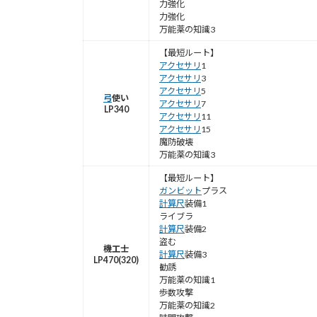
力強化
力強化
万能薬の知識3
【最短ルート】
アクセサリ
1
アクセサリ
3
アクセサリ
5
弓
使い
アクセサリ
7
LP340
アクセサリ
11
アクセサリ
15
魔防破壊
万能薬の知識3
【最短ルート】
ガンビット
プラス
計算尺
装備1
ライブラ
計算尺
装備2
盗む
機工士
計算尺
装備3
LP470(320)
勧誘
万能薬の知識1
歩数攻撃
万能薬の知識2