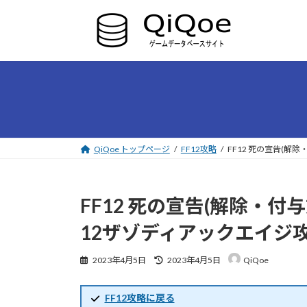
コ
ナ
ン
ビ
テ
ゲ
ン
ー
ツ
シ
へ
ョ
ス
ン
キ
に
ッ
移
プ
動
QiQoe トップページ
FF12攻略
FF12 死の宣告(
FF12 死の宣告(解除・
12ザゾディアックエイジ
最
2023年4月5日
2023年4月5日
QiQoe
終
更
新
FF12攻略に戻る
日