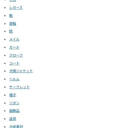
レガース
鞄
首輪
銃
メイル
ガード
クローク
コート
犬用ジャケット
ヘルム
サークレット
帽子
リボン
装飾品
道具
合成素材