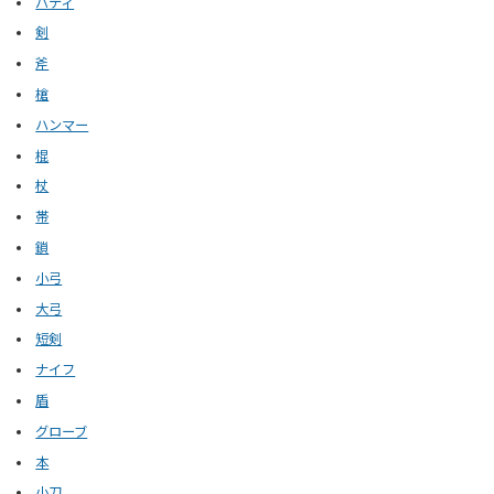
パティ
剣
斧
槍
ハンマー
棍
杖
帯
鎖
小弓
大弓
短剣
ナイフ
盾
グローブ
本
小刀