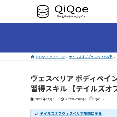
コ
ナ
ン
ビ
テ
ゲ
ン
ー
ツ
シ
へ
ョ
ス
ン
キ
に
ッ
移
プ
動
QiQoe トップページ
テイルズオブヴェスペリア攻略
ヴェスペリア ボディペイ
習得スキル 【テイルズオ
最
2022年11月5日
2023年2月5日
QiQoe
終
更
新
テイルズオブヴェスペリア攻略に戻る
日