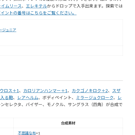
ライムリース
、
エレキテル
からドロップで入手出来ます。探索では
ポイントの番号はこちらをご覧ください。
ージュニア
ウロス＋1
、
カロリアンハンマー＋1
、
カクゴノキロク＋2
、
スザ
も入る鞄
、
レアヘルム
、ボディペイント、
ミラージュクローク
、
レ
ーンセレクタ、バイザー、モノクル、サングラス（四角）が合成で
合成素材
不思議な布
×1