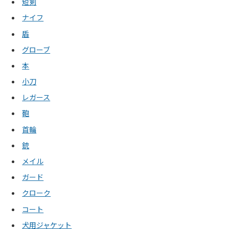
短剣
ナイフ
盾
グローブ
本
小刀
レガース
鞄
首輪
銃
メイル
ガード
クローク
コート
犬用ジャケット