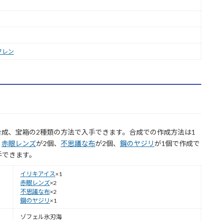
フレン
成、宝箱の2種類の方法で入手できます。合成での作成方法は1
、
赤眼レンズ
が2個、
不思議な布
が2個、
鋼のヤジリ
が1個で作成で
手できます。
イリキアイス
×1
赤眼レンズ
×2
不思議な布
×2
鋼のヤジリ
×1
ゾフェル氷刃海