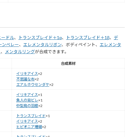
ニードル
、
トランスブレイド＋1α
、
トランスブレイド＋1β
、
デ
ーンベレー
、
エレメンタルリボン
、ボディペイント、
エレメンタ
ト
、
メンタルリング
が合成できます。
合成素材
イリキアイス
×2
不思議な布
×2
エアルホウセンダケ
×2
イリキアイス
×1
魚人の背ビレ
×1
中型鳥の羽根
×2
トランスブレイド
×1
イリキアイス
×2
ヒピオニア珊瑚
×2
トランスブレイド
×1