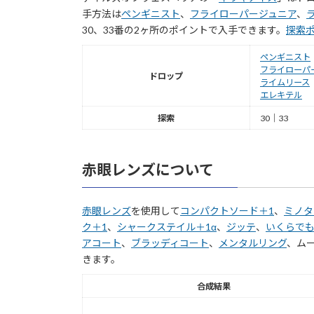
手方法は
ペンギニスト
、
フライローパージュニア
、
30、33番の2ヶ所のポイントで入手できます。
探索
ペンギニスト
フライローパ
ドロップ
ライムリース
エレキテル
探索
30｜33
赤眼レンズについて
赤眼レンズ
を使用して
コンパクトソード＋1
、
ミノタ
ク＋1
、
シャークステイル＋1α
、
ジッテ
、
いくらで
アコート
、
ブラッディコート
、
メンタルリング
、ム
きます。
合成結果