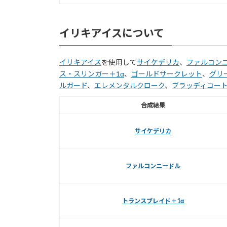
イリキアイスについて
イリキアイス
を使用して
サイケデリカ
、
ファルコン
ス・スリンガー＋1α
、
ゴールドサークレット
、
グリ
ルガード
、
エレメンタルクローク
、
ブラッディコー
合成結果
サイケデリカ
ファルコンニードル
トランスブレイド＋1α