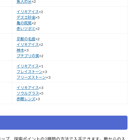
魚人の牙
×2
イリキアイス
×2
デズエ砂金
×5
亀の尻尾
×2
赤いツボミ
×2
牙獣の毛皮
×2
イリキアイス
×2
神木
×3
プチプリの実
×2
イリキアイス
×1
フレイストーン
×3
フリーズストーン
×3
イリキアイス
×3
ソウルグラス
×5
赤眼レンズ
×3
ロップ、探索ポイントの2種類の方法で入手できます。敵からの入