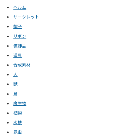
ヘルム
サークレット
帽子
リボン
装飾品
道具
合成素材
人
獣
鳥
魔生物
植物
水棲
昆虫