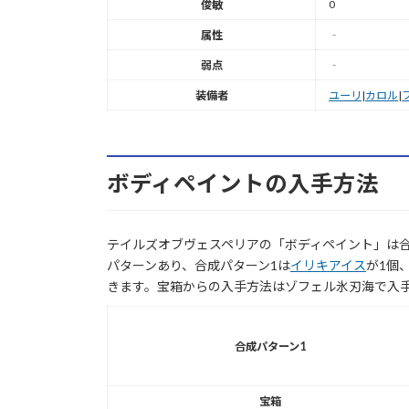
0
俊敏
属性
‐
弱点
‐
装備者
ユーリ
|
カロル
|
ボディペイントの入手方法
テイルズオブヴェスペリアの「ボディペイント」は合
パターンあり、合成パターン1は
イリキアイス
が1個
きます。宝箱からの入手方法はゾフェル氷刃海で入
合成パターン1
宝箱