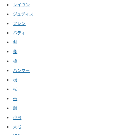
レイヴン
ジュディス
フレン
パティ
剣
斧
槍
ハンマー
棍
杖
帯
鎖
小弓
大弓