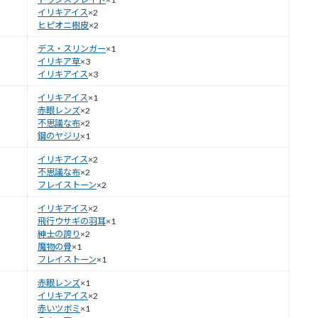
イリキアイス
×2
ヒピオニ樹皮
×2
デス・スリンガー
×1
イリキア草
×3
イリキアイス
×3
イリキアイス
×1
赤眼レンズ
×2
不思議な布
×2
鋼のヤジリ
×1
イリキアイス
×2
不思議な布
×2
フレイストーン
×2
イリキアイス
×2
飛行ウサギの羽耳
×1
紳士の誇り
×2
魔物の骨
×1
フレイストーン
×1
赤眼レンズ
×1
イリキアイス
×2
赤いツボミ
×1