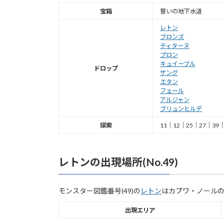
宝箱
誓いの地下水道
レトン
ブロンズ
ティターヌ
プロン
キュイーブル
ドロップ
ザング
エタン
フェール
アルジャン
ブリュンヒルデ
探索
11｜12｜25｜27｜39｜
レトンの出現場所(No.49)
モンスター図鑑番号(49)の
レトン
はカプワ・ノール
出現エリア