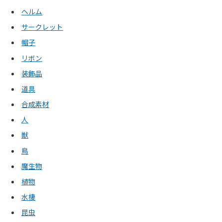
ヘルム
サークレット
帽子
リボン
装飾品
道具
合成素材
人
獣
鳥
魔生物
植物
水棲
昆虫