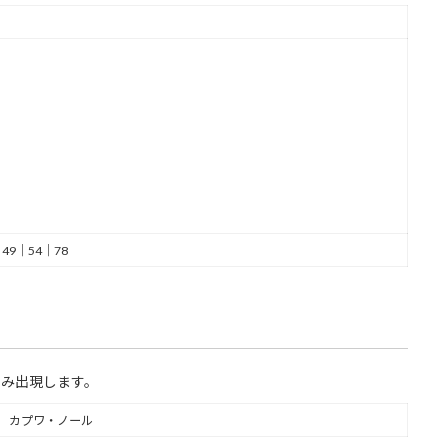
49｜54｜78
のみ出現します。
カプワ・ノール