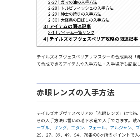
2-27 | ガマの油の入手方法
2-28 | トルビフィッシュの入手方法
2-29 | 紳士の誇りの入手方法
2-30 | 大怪鳥の口ばしの入手方法
3 | アイテムの関連記事
3-1 | アイテム一覧リンク
4 | テイルズオブヴェスペリア攻略の関連記事
テイルズオブヴェスペリアリマスターの合成素材「
て合成できるアイテムや入手方法・入手場所も記載
赤眼レンズの入手方法
テイルズオブヴェスペリアの「赤眼レンズ」は宝箱
らの入手方法は誓いの地下水道で入手できます。敵
ーブル
、
ザング
、
エタン
、
フェール
、
アルジャン
、
ブ
25、27、39、49、54、78番の8ヶ所のポイントで