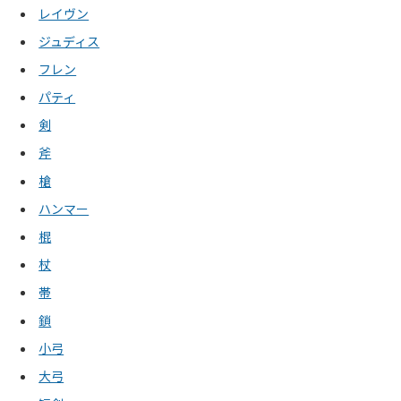
レイヴン
ジュディス
フレン
パティ
剣
斧
槍
ハンマー
棍
杖
帯
鎖
小弓
大弓