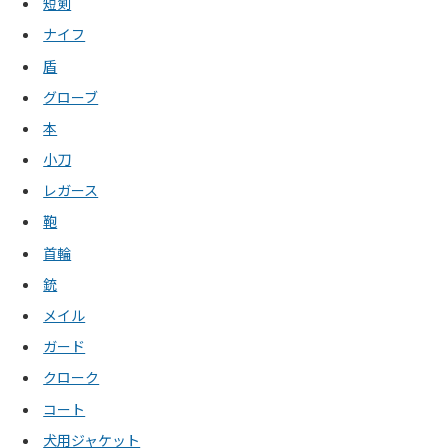
短剣
ナイフ
盾
グローブ
本
小刀
レガース
鞄
首輪
銃
メイル
ガード
クローク
コート
犬用ジャケット