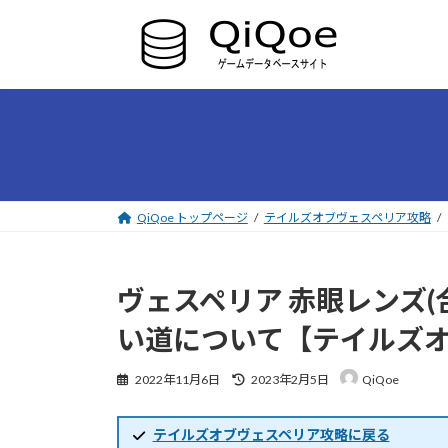
コ
ナ
ン
ビ
テ
ゲ
ン
ー
ツ
シ
へ
ョ
ス
ン
キ
に
ッ
移
プ
動
QiQoe トップページ
テイルズオブヴェスペリア攻略
ヴェスペリア 赤眼レンズ
い道について【テイルズ
最
2022年11月6日
2023年2月5日
QiQoe
終
更
新
テイルズオブヴェスペリア攻略に戻る
日