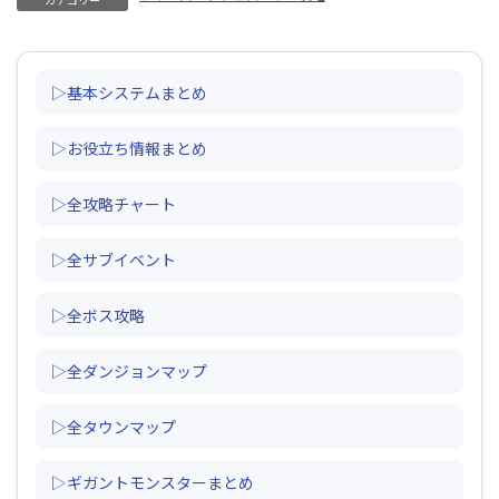
▷基本システムまとめ
▷お役立ち情報まとめ
▷全攻略チャート
▷全サブイベント
▷全ボス攻略
▷全ダンジョンマップ
▷全タウンマップ
▷ギガントモンスターまとめ