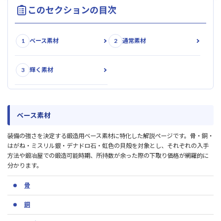
このセクションの目次
1
2
ベース素材
通常素材
3
輝く素材
ベース素材
装備の強さを決定する鍛造用ベース素材に特化した解説ページです。骨・銅・
はがね・ミスリル銀・デナドロ石・虹色の貝殻を対象とし、それぞれの入手
方法や鍛冶屋での鍛造可能時期、所持数が余った際の下取り価格が網羅的に
分かります。
骨
銅