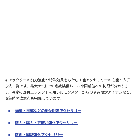
通常防具（ベスト・メイル・スーツ）
ドレス系防具
マント系防具
▷防具の基本情報やデータまとめ
アクセサリー
キャラクターの能力強化や特殊効果をもたらす全アクセサリーの性能・入手
方法一覧です。最大3つまでの複数装備ルールや同部位への制限が分かりま
す。特定の固有エレメントを用いたモンスターからの盗み限定アイテムなど、
収集時の注意点も網羅しています。
頭部・足部などの部位限定アクセサリー
腕力・魔力・正確さ強化アクセサリー
防御・回避強化アクセサリー