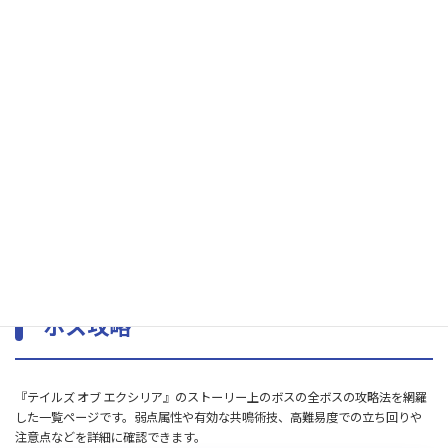
魔装獣
漆黒の羽
闘技場
ガンダラ要塞攻略戦
黄金魔剣士
サブイベントの進行に必要なアイテム入手方法まとめ
▷サブイベントまとめ
ボス攻略
『テイルズ オブ エクシリア』のストーリー上のボスの全ボスの攻略法を網羅
した一覧ページです。弱点属性や有効な共鳴術技、高難易度での立ち回りや
注意点などを詳細に確認できます。