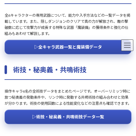
全6キャラクターの専用武器について、能力や入手方法などの一覧データを掲
載しています。また、隠しダンジョンのクリアで真の力が解放され、敵の撃
破数に応じて攻撃力が成長する特殊な武器「魔装備」の獲得条件と強化の仕
組みもあわせて解説します。
▷全キャラ武器一覧と魔装備データ
術技・秘奥義・共鳴術技
操作キャラ6名の全術技データをまとめたページです。オーバーリミッツ時に
放つ秘奥義の発動条件や、リンク時に発動する共鳴術技の組み合わせと効果
が分かります。術技の使用回数による性能変化などの注意点も確認できます。
▷術技・秘奥義・共鳴術技データ一覧