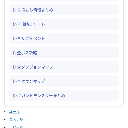
▷お役立ち情報まとめ
▷全攻略チャート
▷全サブイベント
▷全ボス攻略
▷全ダンジョンマップ
▷全タウンマップ
▷ギガントモンスターまとめ
ユーリ
エステル
ラピード