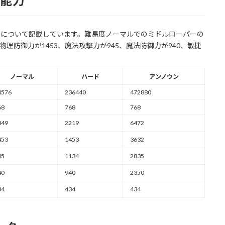
本能力
能力について記載しています。難易度ノーマルでのミドルローパーの
9、物理防御力が1453、魔法攻撃力が945、魔法防御力が940、敏捷
ノーマル
ハード
アンノウン
4576
236440
472880
68
768
768
849
2219
6472
453
1453
3632
45
1134
2835
40
940
2350
34
434
434