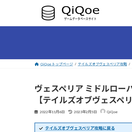
コ
ナ
ン
ビ
テ
ゲ
ン
ー
ツ
シ
へ
ョ
ス
ン
キ
に
ッ
移
プ
動
QiQoe トップページ
テイルズオブヴェスペリア攻略
ヴェスペリア ミドルロー
【テイルズオブヴェスペ
最
2022年11月6日
2023年2月5日
QiQoe
終
更
新
テイルズオブヴェスペリア攻略に戻る
日