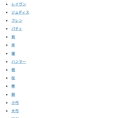
レイヴン
ジュディス
フレン
パティ
剣
斧
槍
ハンマー
棍
杖
帯
鎖
小弓
大弓