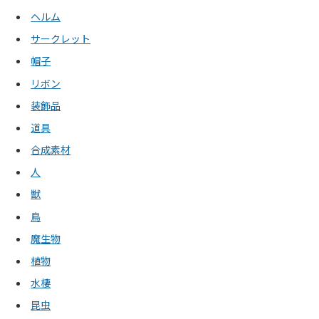
ヘルム
サークレット
帽子
リボン
装飾品
道具
合成素材
人
獣
鳥
魔生物
植物
水棲
昆虫