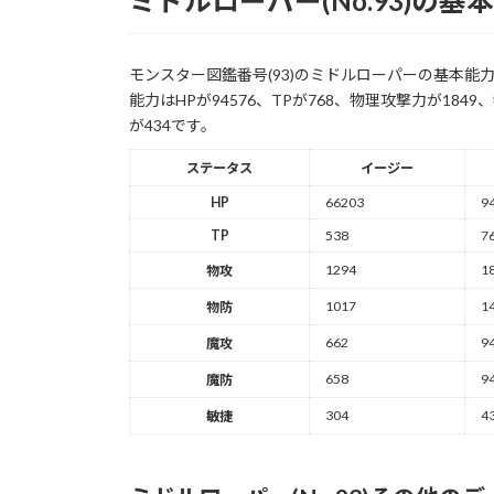
ミドルローパー(No.93)の基
モンスター図鑑番号(93)のミドルローパーの基本
能力はHPが94576、TPが768、物理攻撃力が184
が434です。
ステータス
イージー
HP
66203
9
TP
538
7
1294
1
物攻
1017
1
物防
662
9
魔攻
658
9
魔防
304
4
敏捷