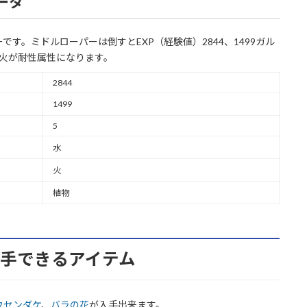
ータ
す。ミドルローパーは倒すとEXP（経験値）2844、1499ガル
。火が耐性属性になります。
2844
1499
5
水
火
植物
ら入手できるアイテム
ウセンダケ
、
バラの花
が入手出来ます。