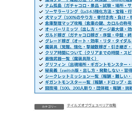
ナム孤島（ガチャコロ・景品・試験・場所・サ
ソーサラーリング（Lv3,4,5強化方法・宝箱
犬マップ（100%のやり方・骨付き肉・負け・
倉庫整理マップ攻略（倉庫の鍵、カロルの称号
オーバーリミッツ（出し方・ゲージ最大値・効
ガルド稼ぎ（ガチャコロ稼ぎ・序盤・中盤・終
グレード稼ぎ（オート・効率・リタ・タイダル
魔装具（覚醒、強化・撃破数稼ぎ・引き継ぎ・
クリア時間について（クリアまでの時間・スピ
最強武器一覧（魔装具除く）
グリフィン（出現場所・ギガントモンスター・
秘奥義（switch版・出し方・発動しない・習
シークレットミッション一覧（報酬・難しい・
ギガントモンスター一覧（報酬・ドロップ・出
闘技場（100、200人斬り・団体戦・報酬・挑
テイルズオブヴェスペリア攻略
カテゴリー