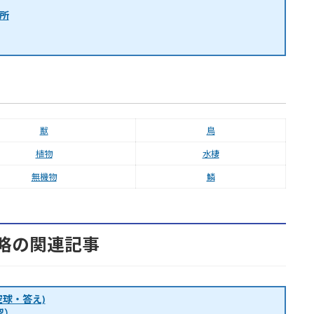
所
獣
鳥
植物
水棲
無機物
鱗
略の関連記事
球・答え)
認）