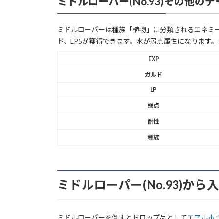
ミドルローパー(No.93)その他のデ
ミドルローパーは種族「植物」に分類されるエネミーで
ド、LP5が獲得できます。水が弱点属性になります
EXP
ガルド
LP
弱点
耐性
種族
ミドルローパー(No.93)か
ミドルローパーを倒すとドロップ品として
エアルホ