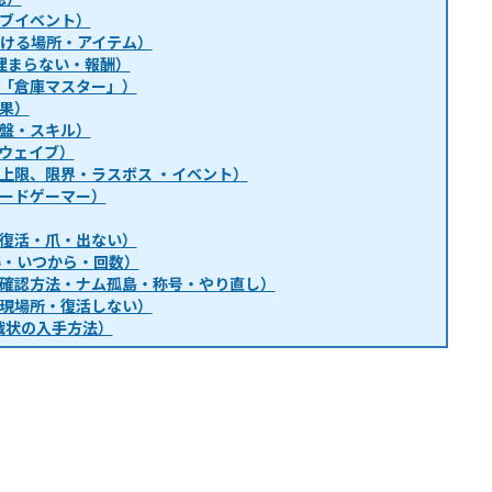
ブイベント）
・行ける場所・アイテム）
埋まらない・報酬）
「倉庫マスター」）
果）
盤・スキル）
ウェイブ）
上限、限界・ラスボス ・イベント）
ードゲーマー）
復活・爪・出ない）
得・いつから・回数）
確認方法・ナム孤島・称号・やり直し）
現場所・復活しない）
戦状の入手方法）