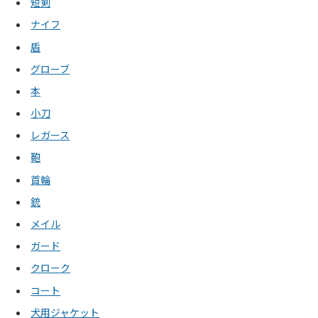
短剣
ナイフ
盾
グローブ
本
小刀
レガース
鞄
首輪
銃
メイル
ガード
クローク
コート
犬用ジャケット