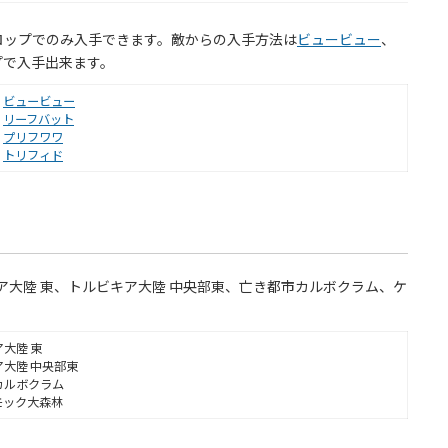
ロップでのみ入手できます。敵からの入手方法は
ビュービュー
、
プで入手出来ます。
ビュービュー
リーフバット
プリフワワ
トリフィド
ア大陸 東、トルビキア大陸 中央部東、亡き都市カルボクラム、ケ
大陸 東
大陸 中央部東
カルボクラム
モック大森林