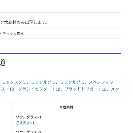
ック大森林のみ出現します。
・モック大森林
道
、
ミックスグミ
、
ミラクルグミ
、
ミラクルグミ
、
スペシフィッ
ス＋1β
、
グランドセプター＋1β
、
ブラッドトリガー＋1β
、
メン
合成素材
ソウルグラス
×1
グミの元
×1
ソウルグラス
×2