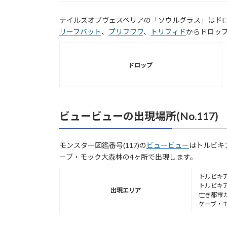
テイルズオブヴェスペリアの「ソウルグラス」はド
リーフバット
、
プリフワワ
、
トリフィド
からドロッ
ドロップ
ビュービューの出現場所(No.117)
モンスター図鑑番号(117)の
ビュービュー
はトルビキ
ーブ・モック大森林の4ヶ所で出現します。
トルビキア
トルビキア
出現エリア
亡き都市
ケーブ・