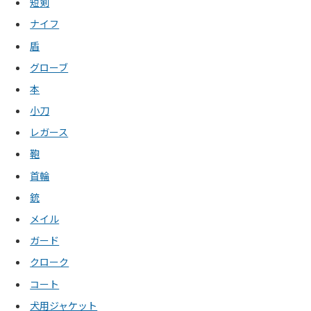
短剣
ナイフ
盾
グローブ
本
小刀
レガース
鞄
首輪
銃
メイル
ガード
クローク
コート
犬用ジャケット