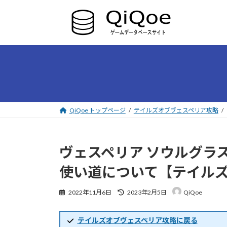
コ
ナ
ン
ビ
テ
ゲ
ン
ー
ツ
シ
へ
ョ
ス
ン
キ
に
ッ
移
プ
動
QiQoe トップページ
テイルズオブヴェスペリア攻略
ヴェスペリア ソウルグラ
使い道について【テイル
最
2022年11月6日
2023年2月5日
QiQoe
終
更
新
テイルズオブヴェスペリア攻略に戻る
日