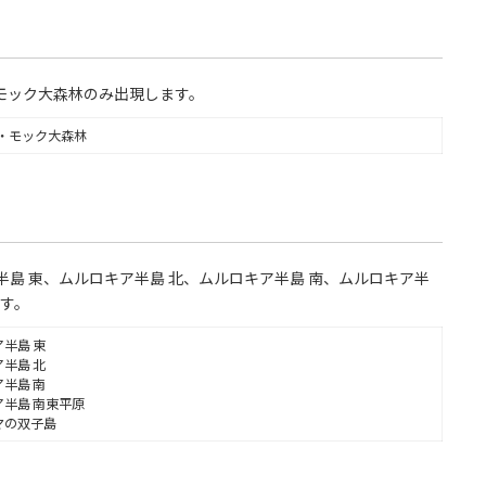
モック大森林のみ出現します。
・モック大森林
半島 東、ムルロキア半島 北、ムルロキア半島 南、ムルロキア半
ます。
半島 東
半島 北
半島 南
半島 南東平原
マの双子島