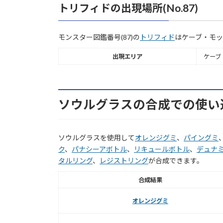
トリフィドの出現場所(No.87)
モンスター図鑑番号(87)の
トリフィド
はケーブ・モ
出現エリア
ケーブ
ソウルグラスの合成での使い
ソウルグラスを使用して
オレンジグミ
、
パイングミ
ク
、
パナシーアボトル
、
リキュールボトル
、
デュナミ
タルリング
、
レジストリング
が合成できます。
合成結果
オレンジグミ