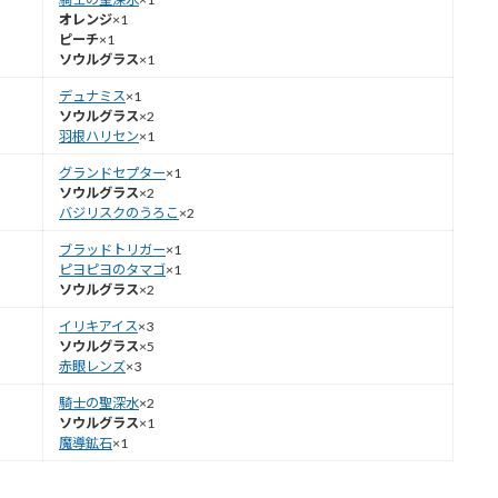
オレンジ
×1
ピーチ
×1
ソウルグラス
×1
デュナミス
×1
ソウルグラス
×2
羽根ハリセン
×1
グランドセプター
×1
ソウルグラス
×2
バジリスクのうろこ
×2
ブラッドトリガー
×1
ピヨピヨのタマゴ
×1
ソウルグラス
×2
イリキアイス
×3
ソウルグラス
×5
赤眼レンズ
×3
騎士の聖深水
×2
ソウルグラス
×1
魔導鉱石
×1