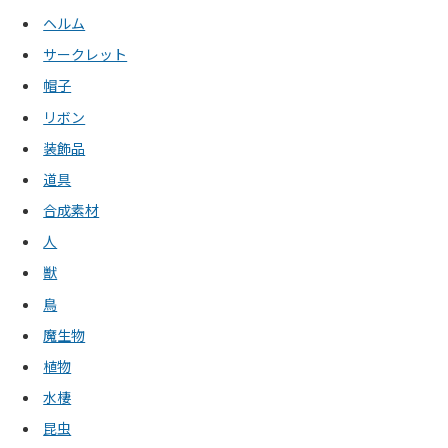
ヘルム
サークレット
帽子
リボン
装飾品
道具
合成素材
人
獣
鳥
魔生物
植物
水棲
昆虫