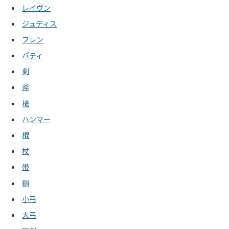
レイヴン
ジュディス
フレン
パティ
剣
斧
槍
ハンマー
棍
杖
帯
鎖
小弓
大弓