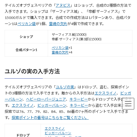
テイルズオブヴェスペリアの「
アヌビス
」はショップ、合成の2種類の方法で
入手できます。ショップは「ザーフィアス城」、「帝都 ザーフィアス」で
15000ガルドで購入できます。合成での作成方法は1パターンあり、合成パタ
ーン1は
ペリカン袋
が1個、
霊魂の欠片
が4個で作成できます。
ザーフィアス城(15000)
ショップ
帝都 ザーフィアス(第3部)(15000)
ペリカン袋
×1
合成パターン1
霊魂の欠片
×4
ユルゾの実の入手方法
テイルズオブヴェスペリアの「
ユルゾの実
」はドロップ、盗む、探索ポイン
トの3種類の方法で入手できます。敵からの入手方法は
エクスライノ
、
ビッガ
ーバルーン
、
ヘビーローパージュニア
、
キラービー
からドロップで入手出来ま
す。
エクスライノ
、
ビッガーバルーン
、
キラービー
から盗むで入手出来ます。
探索では76、77、79、82、84、85、86番の7ヶ所のポイントで入手できま
す。
探索ポイントの番号はこちらをご覧ください。
エクスライノ
ビッガーバルーン
ドロップ