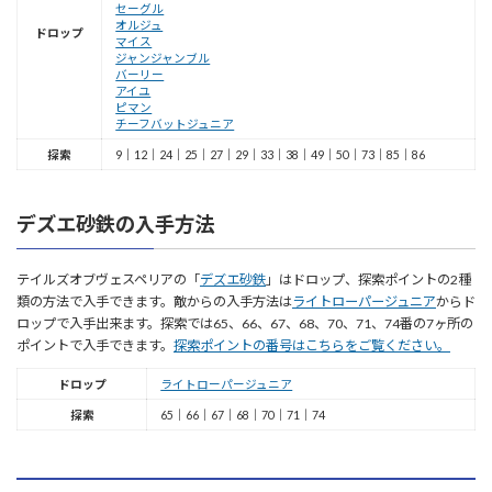
セーグル
オルジュ
ドロップ
マイス
ジャンジャンブル
バーリー
アイユ
ピマン
チーフバットジュニア
探索
9｜12｜24｜25｜27｜29｜33｜38｜49｜50｜73｜85｜86
デズエ砂鉄の入手方法
テイルズオブヴェスペリアの「
デズエ砂鉄
」はドロップ、探索ポイントの2種
類の方法で入手できます。敵からの入手方法は
ライトローパージュニア
からド
ロップで入手出来ます。探索では65、66、67、68、70、71、74番の7ヶ所の
ポイントで入手できます。
探索ポイントの番号はこちらをご覧ください。
ドロップ
ライトローパージュニア
探索
65｜66｜67｜68｜70｜71｜74