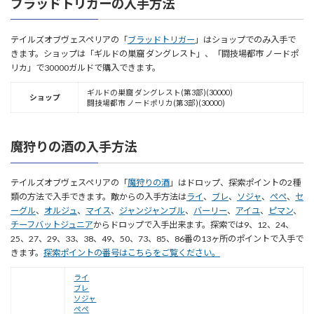
ブラッドトリガーの入手方法
テイルズオブヴェスペリアの「
ブラッドトリガー
」はショップでのみ入手で
きます。ショップは「ギルドの巣窟 ダングレスト」、「闘技場都市 ノードポ
リカ」で30000ガルドで購入できます。
ギルドの巣窟 ダングレスト(第3部)(30000)
ショップ
闘技場都市 ノードポリカ(第3部)(30000)
魔狩りの酒の入手方法
テイルズオブヴェスペリアの「
魔狩りの酒
」はドロップ、探索ポイントの2種
類の方法で入手できます。敵からの入手方法は
ライ
、
ブレ
、
ソジャ
、
ぺぺ
、
セ
ーグル
、
オルジュ
、
マイス
、
ジャンジャンブル
、
バーリー
、
アイユ
、
ピマン
、
チーフバットジュニア
からドロップで入手出来ます。探索では9、12、24、
25、27、29、33、38、49、50、73、85、86番の13ヶ所のポイントで入手で
きます。
探索ポイントの番号はこちらをご覧ください。
ライ
ブレ
ソジャ
ぺぺ