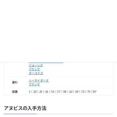
テイルズオブヴェスペリアの「
貝殻
」はドロップ、盗む、探索ポイントの3種
類の方法で入手できます。敵からの入手方法は
シーサイダーズ
、
ファイアスピ
リッツ
、
フレイムスピリッツ
、
バンタムローパージュニア
、
ジョーンズ
、
アク
シヤ
、
ターコイズ
からドロップで入手出来ます。
シーサイダーズ
、
アクシヤ
か
ら盗むで入手出来ます。探索では1、23、25、41、51、57、58、62、69、
72、75、87番の12ヶ所のポイントで入手できます。
探索ポイントの番号はこ
ちらをご覧ください。
シーサイダーズ
ファイアスピリッツ
フレイムスピリッツ
ドロップ
バンタムローパージュニア
ジョーンズ
アクシヤ
ターコイズ
シーサイダーズ
盗む
アクシヤ
探索
1｜23｜25｜41｜51｜57｜58｜62｜69｜72｜75｜87
アヌビスの入手方法