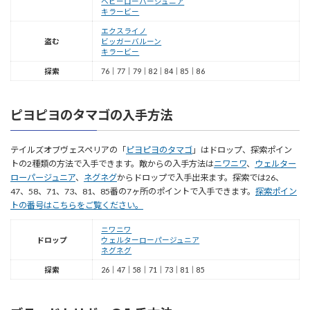
ヘビーローパージュニア
キラービー
エクスライノ
盗む
ビッガーバルーン
キラービー
探索
76｜77｜79｜82｜84｜85｜86
ピヨピヨのタマゴの入手方法
テイルズオブヴェスペリアの「
ピヨピヨのタマゴ
」はドロップ、探索ポイン
トの2種類の方法で入手できます。敵からの入手方法は
ニワニワ
、
ウェルター
ローパージュニア
、
ネグネグ
からドロップで入手出来ます。探索では26、
47、58、71、73、81、85番の7ヶ所のポイントで入手できます。
探索ポイン
トの番号はこちらをご覧ください。
ニワニワ
ドロップ
ウェルターローパージュニア
ネグネグ
探索
26｜47｜58｜71｜73｜81｜85