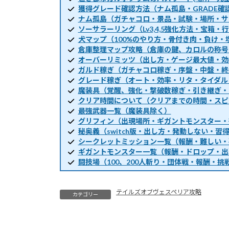
獲得グレード確認方法（ナム孤島・GRADE確
ナム孤島（ガチャコロ・景品・試験・場所・サ
ソーサラーリング（Lv3,4,5強化方法・宝箱
犬マップ（100%のやり方・骨付き肉・負け・
倉庫整理マップ攻略（倉庫の鍵、カロルの称号
オーバーリミッツ（出し方・ゲージ最大値・効
ガルド稼ぎ（ガチャコロ稼ぎ・序盤・中盤・終
グレード稼ぎ（オート・効率・リタ・タイダル
魔装具（覚醒、強化・撃破数稼ぎ・引き継ぎ・
クリア時間について（クリアまでの時間・スピ
最強武器一覧（魔装具除く）
グリフィン（出現場所・ギガントモンスター・
秘奥義（switch版・出し方・発動しない・習
シークレットミッション一覧（報酬・難しい・
ギガントモンスター一覧（報酬・ドロップ・出
闘技場（100、200人斬り・団体戦・報酬・挑
テイルズオブヴェスペリア攻略
カテゴリー