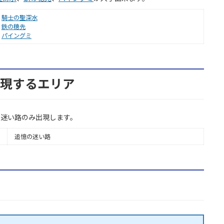
騎士の聖深水
鉄の穂先
パイングミ
の出現するエリア
の迷い路のみ出現します。
追憶の迷い路