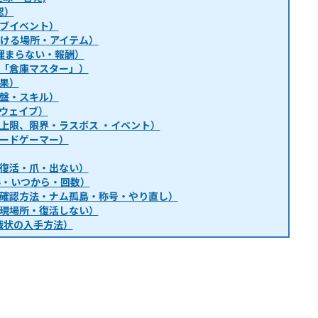
認）
ブイベント）
・行ける場所・アイテム）
埋まらない・報酬）
「倉庫マスター」）
果）
盤・スキル）
ウェイブ）
上限、限界・ラスボス ・イベント）
ードゲーマー）
復活・爪・出ない）
得・いつから・回数）
確認方法・ナム孤島・称号・やり直し）
現場所・復活しない）
戦状の入手方法）