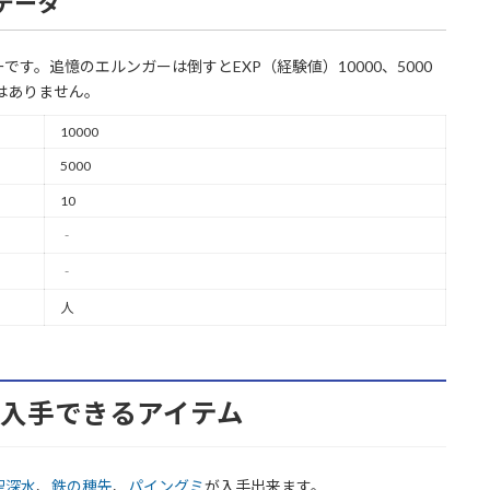
のデータ
す。追憶のエルンガーは倒すとEXP（経験値）10000、5000
はありません。
10000
5000
10
‐
‐
人
から入手できるアイテム
聖深水
、
鉄の穂先
、
パイングミ
が入手出来ます。