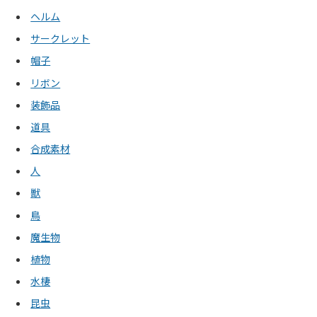
ヘルム
サークレット
帽子
リボン
装飾品
道具
合成素材
人
獣
鳥
魔生物
植物
水棲
昆虫