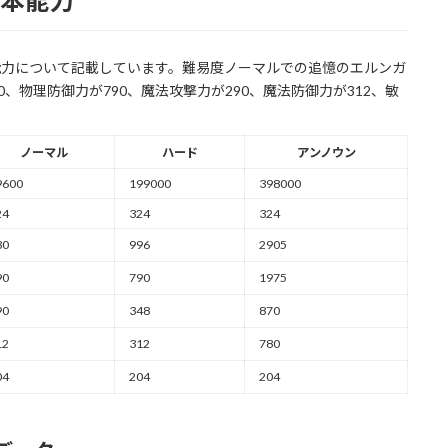
基本能力
本能力について記載しています。難易度ノーマルでの追憶のエルンガ
30、物理防御力が790、魔法攻撃力が290、魔法防御力が312、敏
ノーマル
ハード
アンノウン
9600
199000
398000
24
324
324
30
996
2905
90
790
1975
90
348
870
12
312
780
04
204
204