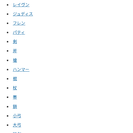
レイヴン
ジュディス
フレン
パティ
剣
斧
槍
ハンマー
棍
杖
帯
鎖
小弓
大弓