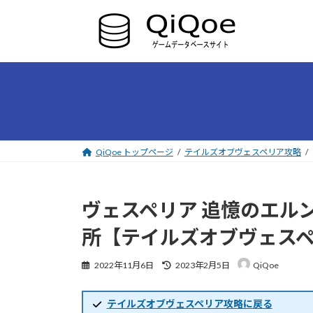
コ
ナ
ン
ビ
テ
ゲ
ン
ー
ツ
シ
へ
ョ
ス
ン
キ
に
ッ
移
プ
動
QiQoe トップページ
テイルズオブヴェスペリア攻略
ヴェスペリア 追憶のエル
所【テイルズオブヴェス
最
2022年11月6日
2023年2月5日
QiQoe
終
更
新
テイルズオブヴェスペリア攻略に戻る
日