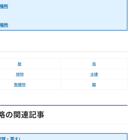
場所
場所
獣
鳥
植物
水棲
無機物
鱗
略の関連記事
球・答え)