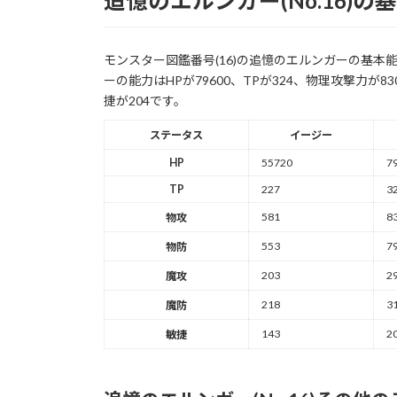
追憶のエルンガー(No.16)の
モンスター図鑑番号(16)の追憶のエルンガーの基
ーの能力はHPが79600、TPが324、物理攻撃力が8
捷が204です。
ステータス
イージー
HP
55720
7
TP
227
3
581
8
物攻
553
7
物防
203
2
魔攻
218
3
魔防
143
2
敏捷