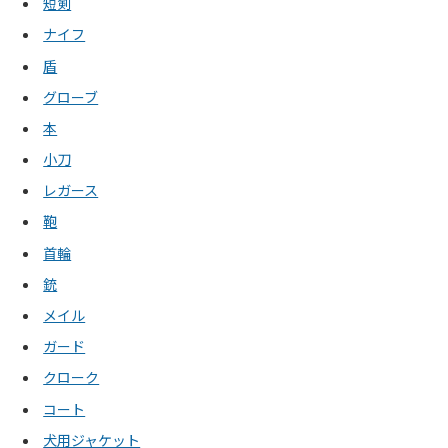
短剣
ナイフ
盾
グローブ
本
小刀
レガース
鞄
首輪
銃
メイル
ガード
クローク
コート
犬用ジャケット