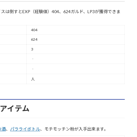
倒すとEXP（経験値）404、624ガルド、LP3が獲得できま
404
624
3
‐
‐
人
るアイテム
の酒
、
パラライボトル
、モチモッチン粉が入手出来ます。