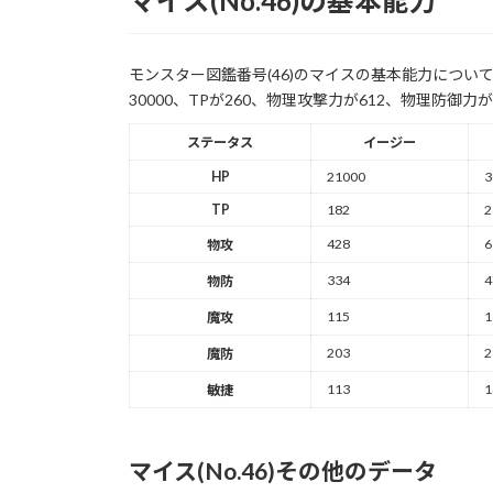
マイス(No.46)の基本能力
モンスター図鑑番号(46)のマイスの基本能力につい
30000、TPが260、物理攻撃力が612、物理防御力
ステータス
イージー
HP
21000
3
TP
182
2
428
6
物攻
334
4
物防
115
1
魔攻
203
2
魔防
113
1
敏捷
マイス(No.46)その他のデータ