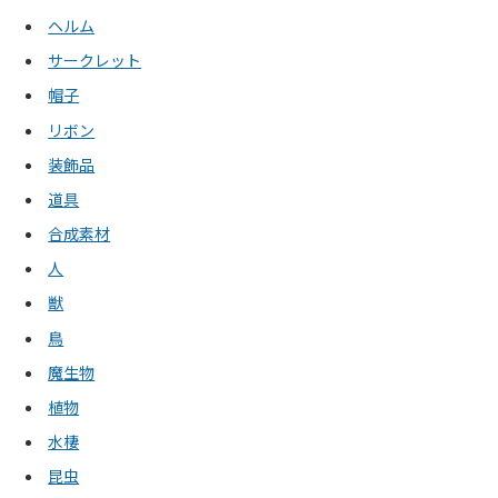
ヘルム
サークレット
帽子
リボン
装飾品
道具
合成素材
人
獣
鳥
魔生物
植物
水棲
昆虫