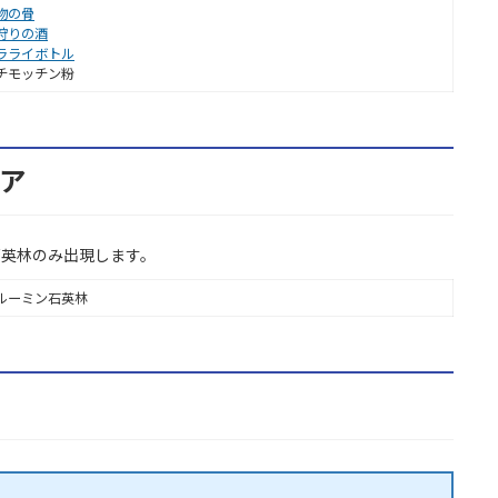
物の骨
狩りの酒
ラライボトル
チモッチン粉
リア
石英林のみ出現します。
ルーミン石英林