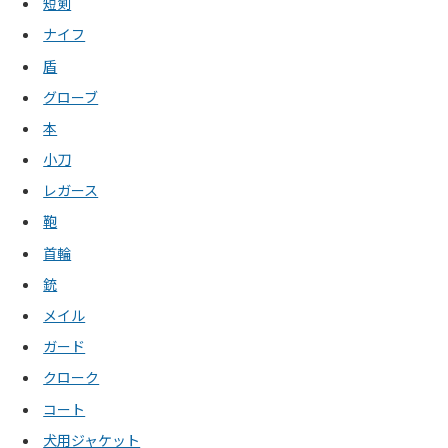
短剣
ナイフ
盾
グローブ
本
小刀
レガース
鞄
首輪
銃
メイル
ガード
クローク
コート
犬用ジャケット