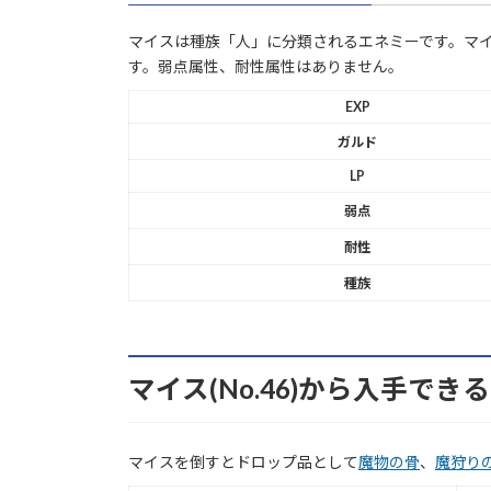
マイスは種族「人」に分類されるエネミーです。マイスは
す。弱点属性、耐性属性はありません。
EXP
ガルド
LP
弱点
耐性
種族
マイス(No.46)から入手でき
マイスを倒すとドロップ品として
魔物の骨
、
魔狩り