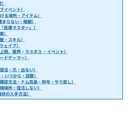
認）
ブイベント）
・行ける場所・アイテム）
埋まらない・報酬）
「倉庫マスター」）
果）
盤・スキル）
ウェイブ）
上限、限界・ラスボス ・イベント）
ードゲーマー）
復活・爪・出ない）
得・いつから・回数）
確認方法・ナム孤島・称号・やり直し）
現場所・復活しない）
戦状の入手方法）