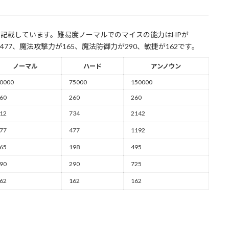
て記載しています。難易度ノーマルでのマイスの能力はHPが
が477、魔法攻撃力が165、魔法防御力が290、敏捷が162です。
ノーマル
ハード
アンノウン
0000
75000
150000
60
260
260
12
734
2142
77
477
1192
65
198
495
90
290
725
62
162
162