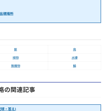
出現場所
獣
鳥
植物
水棲
無機物
鱗
略の関連記事
球・答え)