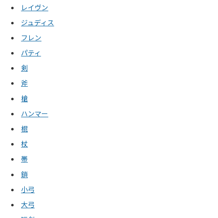
レイヴン
ジュディス
フレン
パティ
剣
斧
槍
ハンマー
棍
杖
帯
鎖
小弓
大弓