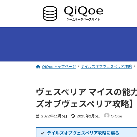
コ
ナ
ン
ビ
テ
ゲ
ン
ー
ツ
シ
へ
ョ
ス
ン
キ
に
ッ
移
プ
動
QiQoe トップページ
テイルズオブヴェスペリア攻略
ヴェスペリア マイスの能
ズオブヴェスペリア攻略
最
2022年11月6日
2023年2月5日
QiQoe
終
更
新
テイルズオブヴェスペリア攻略に戻る
日