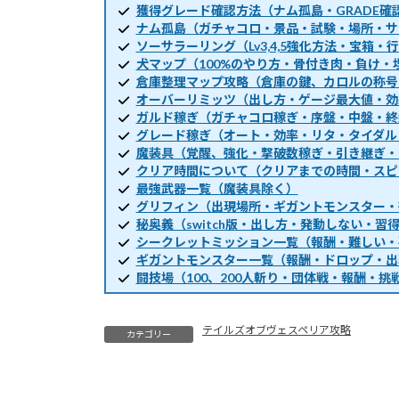
獲得グレード確認方法（ナム孤島・GRADE確
ナム孤島（ガチャコロ・景品・試験・場所・サ
ソーサラーリング（Lv3,4,5強化方法・宝箱
犬マップ（100%のやり方・骨付き肉・負け・
倉庫整理マップ攻略（倉庫の鍵、カロルの称号
オーバーリミッツ（出し方・ゲージ最大値・効
ガルド稼ぎ（ガチャコロ稼ぎ・序盤・中盤・終
グレード稼ぎ（オート・効率・リタ・タイダル
魔装具（覚醒、強化・撃破数稼ぎ・引き継ぎ・
クリア時間について（クリアまでの時間・スピ
最強武器一覧（魔装具除く）
グリフィン（出現場所・ギガントモンスター・
秘奥義（switch版・出し方・発動しない・習
シークレットミッション一覧（報酬・難しい・
ギガントモンスター一覧（報酬・ドロップ・出
闘技場（100、200人斬り・団体戦・報酬・挑
テイルズオブヴェスペリア攻略
カテゴリー