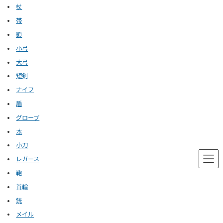
杖
帯
鎖
小弓
大弓
短剣
ナイフ
盾
グローブ
本
小刀
レガース
鞄
首輪
銃
メイル