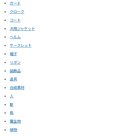
ガード
クローク
コート
犬用ジャケット
ヘルム
サークレット
帽子
リボン
装飾品
道具
合成素材
人
獣
鳥
魔生物
植物