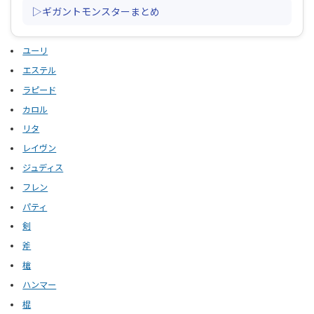
▷ギガントモンスターまとめ
ユーリ
エステル
ラピード
カロル
リタ
レイヴン
ジュディス
フレン
パティ
剣
斧
槍
ハンマー
棍