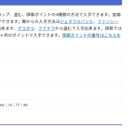
ロップ、盗む、探索ポイントの4種類の方法で入手できます。宝箱
手できます。敵からの入手方法は
ジェネラルバット
、
ファンシー
出来ます。
ゲコタマ
、
クアドラ
から盗むで入手出来ます。探索では
番の10ヶ所のポイントで入手できます。
探索ポイントの番号はこちらを
66｜76｜77｜86