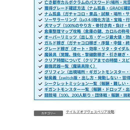
亡き都市カルボクラムのパスワード(場所・光空
獲得グレード確認方法（ナム孤島・GRADE確
ナム孤島（ガチャコロ・景品・試験・場所・サ
ソーサラーリング（Lv3,4,5強化方法・宝箱
犬マップ（100%のやり方・骨付き肉・負け・
倉庫整理マップ攻略（倉庫の鍵、カロルの称号
オーバーリミッツ（出し方・ゲージ最大値・効
ガルド稼ぎ（ガチャコロ稼ぎ・序盤・中盤・終
グレード稼ぎ（オート・効率・リタ・タイダル
魔装具（覚醒、強化・撃破数稼ぎ・引き継ぎ・
クリア時間について（クリアまでの時間・スピ
最強武器一覧（魔装具除く）
グリフィン（出現場所・ギガントモンスター・
秘奥義（switch版・出し方・発動しない・習
シークレットミッション一覧（報酬・難しい・
ギガントモンスター一覧（報酬・ドロップ・出
闘技場（100、200人斬り・団体戦・報酬・挑
テイルズオブヴェスペリア攻略
カテゴリー