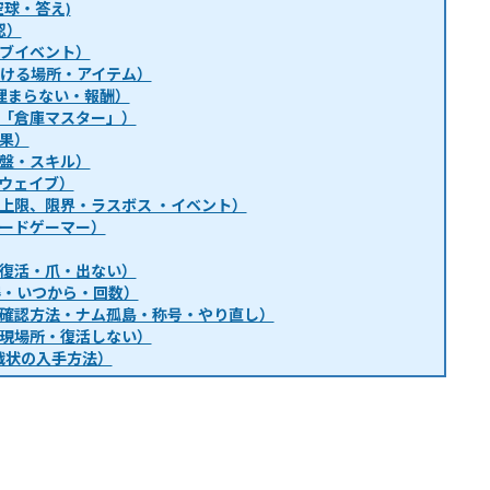
球・答え)
認）
ブイベント）
・行ける場所・アイテム）
埋まらない・報酬）
「倉庫マスター」）
果）
盤・スキル）
ウェイブ）
上限、限界・ラスボス ・イベント）
ードゲーマー）
復活・爪・出ない）
得・いつから・回数）
確認方法・ナム孤島・称号・やり直し）
現場所・復活しない）
戦状の入手方法）