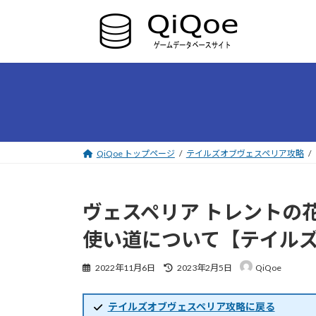
コ
ナ
ン
ビ
テ
ゲ
ン
ー
ツ
シ
へ
ョ
ス
ン
キ
に
ッ
移
プ
動
QiQoe トップページ
テイルズオブヴェスペリア攻略
ヴェスペリア トレントの
使い道について【テイル
最
2022年11月6日
2023年2月5日
QiQoe
終
更
新
テイルズオブヴェスペリア攻略に戻る
日