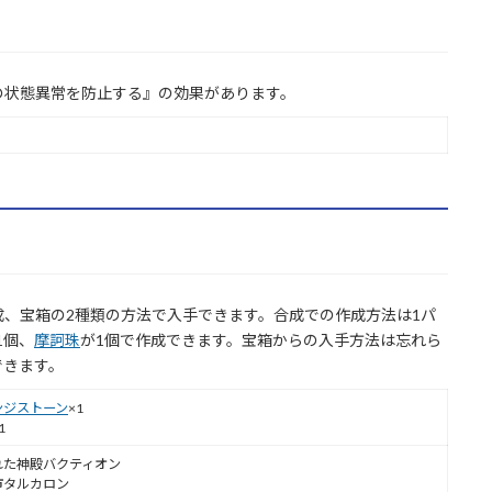
の状態異常を防止する』の効果があります。
る
、宝箱の2種類の方法で入手できます。合成での作成方法は1パ
1個、
摩訶珠
が1個で作成できます。宝箱からの入手方法は忘れら
できます。
ンジストーン
×1
1
れた神殿バクティオン
市タルカロン