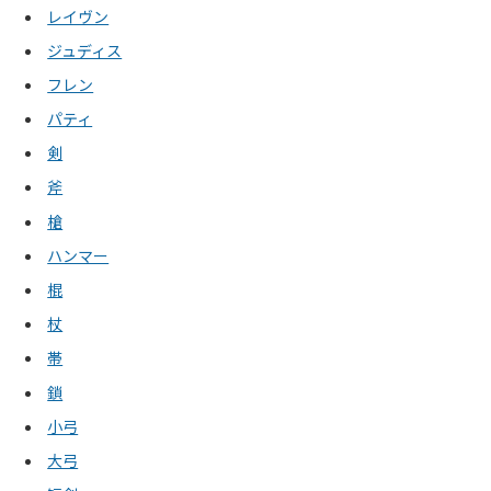
レイヴン
ジュディス
フレン
パティ
剣
斧
槍
ハンマー
棍
杖
帯
鎖
小弓
大弓