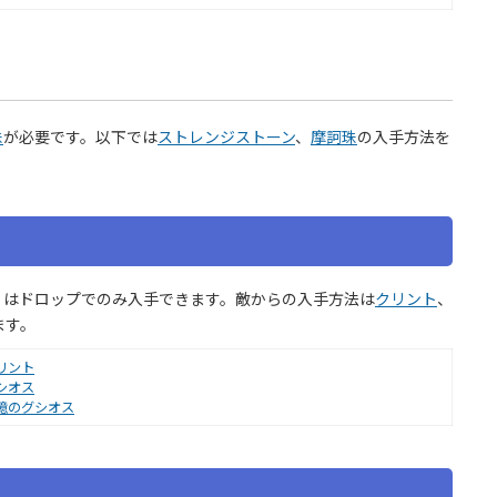
珠
が必要です。以下では
ストレンジストーン
、
摩訶珠
の入手方法を
」はドロップでのみ入手できます。敵からの入手方法は
クリント
、
ます。
リント
シオス
憶のグシオス