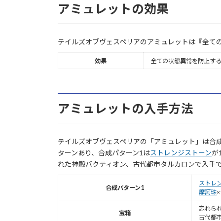
アミュレットの効果
テイルズオブヴェスペリアのアミュレットは『全て
効果
全ての状態異常を防止す
アミュレットの入手方法
テイルズオブヴェスペリアの「アミュレット」は合成
ターンあり、合成パターン1は
ストレンジストーン
が
れた神殿バクティオン、古代都市タルカロンで入手
ストレ
合成パターン1
摩訶珠
×
忘れら
宝箱
古代都