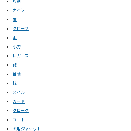
短剣
ナイフ
盾
グローブ
本
小刀
レガース
鞄
首輪
銃
メイル
ガード
クローク
コート
犬用ジャケット