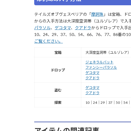
テイルズオブヴェスペリアの「
摩訶珠
」は宝箱、ド
からの入手方法は大深度空洞帯（ユルゾレア）で入
パラソル
、
ゲコタマ
、
クアドラ
からドロップで入手
10、24、29、37、50、54、66、76、77、86
ご覧ください。
宝箱
大深度空洞帯（ユルゾレア）
ジェネラルバット
ファンシーパラソル
ドロップ
ゲコタマ
クアドラ
ゲコタマ
盗む
クアドラ
探索
10｜24｜29｜37｜50｜54｜
アイテムの関連記事