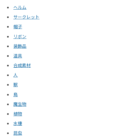
ヘルム
サークレット
帽子
リボン
装飾品
道具
合成素材
人
獣
鳥
魔生物
植物
水棲
昆虫