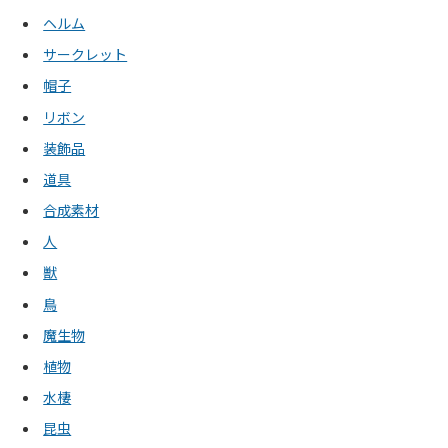
ヘルム
サークレット
帽子
リボン
装飾品
道具
合成素材
人
獣
鳥
魔生物
植物
水棲
昆虫