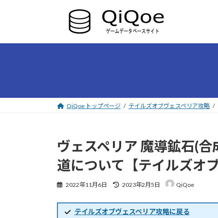
コ
ナ
ン
ビ
テ
ゲ
ン
ー
ツ
シ
へ
ョ
ス
ン
キ
に
ッ
移
プ
動
QiQoe トップページ
テイルズオブヴェスペリア攻略
ヴェスペリア 魔導鉱石(
道について【テイルズオ
最
2022年11月6日
2023年2月5日
QiQoe
終
更
新
テイルズオブヴェスペリア攻略に戻る
日