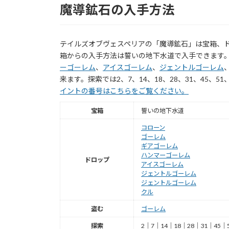
魔導鉱石の入手方法
テイルズオブヴェスペリアの「魔導鉱石」は宝箱、
箱からの入手方法は誓いの地下水道で入手できます
ーゴーレム
、
アイスゴーレム
、
ジェントルゴーレム
来ます。探索では2、7、14、18、28、31、45、5
イントの番号はこちらをご覧ください。
宝箱
誓いの地下水道
コローン
ゴーレム
ギアゴーレム
ハンマーゴーレム
ドロップ
アイスゴーレム
ジェントルゴーレム
ジェントルゴーレム
クル
盗む
ゴーレム
探索
2｜7｜14｜18｜28｜31｜45｜