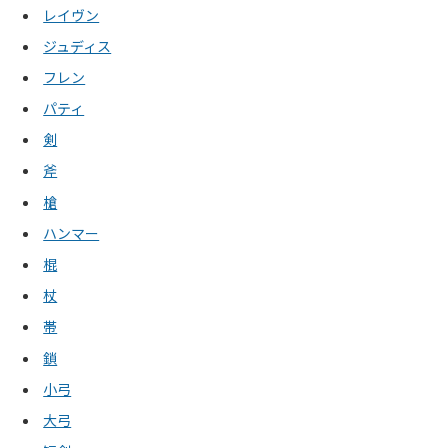
レイヴン
ジュディス
フレン
パティ
剣
斧
槍
ハンマー
棍
杖
帯
鎖
小弓
大弓