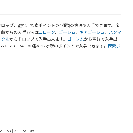
ドロップ、盗む、探索ポイントの4種類の方法で入手できます。宝
。敵からの入手方法は
コローン
、
ゴーレム
、
ギアゴーレム
、
ハンマ
、
クル
からドロップで入手出来ます。
ゴーレム
から盗むで入手出
1、60、63、74、80番の12ヶ所のポイントで入手できます。
探索ポ
51｜60｜63｜74｜80