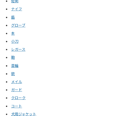
短剣
ナイフ
盾
グローブ
本
小刀
レガース
鞄
首輪
銃
メイル
ガード
クローク
コート
犬用ジャケット