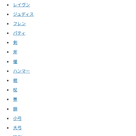
レイヴン
ジュディス
フレン
パティ
剣
斧
槍
ハンマー
棍
杖
帯
鎖
小弓
大弓