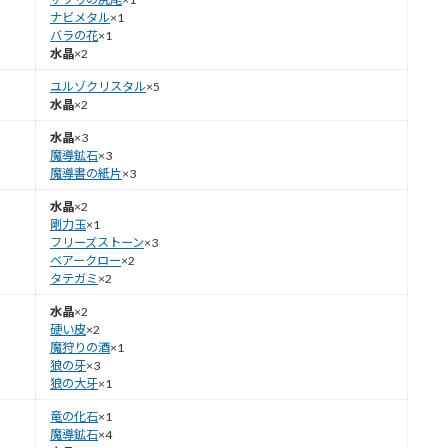
ナビメタル
×1
バラの花
×1
水晶
×2
ユルゾクリスタル
×5
水晶
×2
水晶
×3
魔導鉱石
×3
魔導書の紙片
×3
水晶
×2
剛力玉
×1
フリーズストーン
×3
ベアークロー
×2
タテガミ
×2
水晶
×2
硬い皮
×2
魔狩りの酒
×1
狼の牙
×3
狼の大牙
×1
竜の化石
×1
魔導鉱石
×4