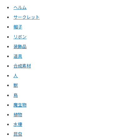
ヘルム
サークレット
帽子
リボン
装飾品
道具
合成素材
人
獣
鳥
魔生物
植物
水棲
昆虫