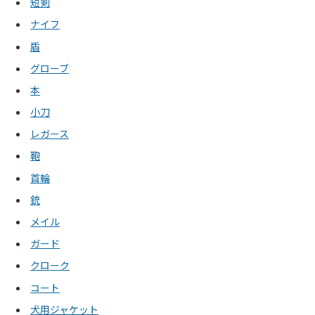
短剣
ナイフ
盾
グローブ
本
小刀
レガース
鞄
首輪
銃
メイル
ガード
クローク
コート
犬用ジャケット