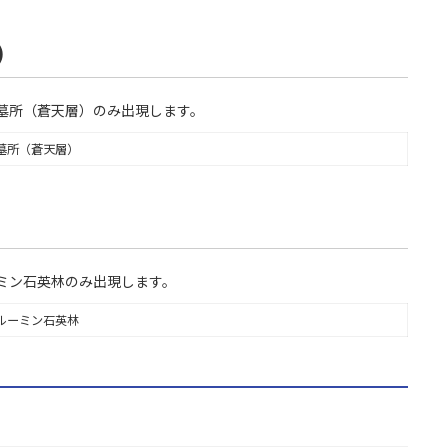
)
墓所（蒼天層）のみ出現します。
墓所（蒼天層）
ミン石英林のみ出現します。
ルーミン石英林