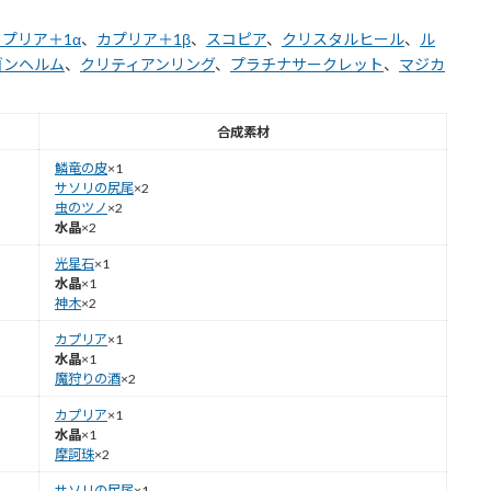
カプリア＋1α
、
カプリア＋1β
、
スコピア
、
クリスタルヒール
、
ル
ゴンヘルム
、
クリティアンリング
、
プラチナサークレット
、
マジカ
合成素材
鱗竜の皮
×1
サソリの尻尾
×2
虫のツノ
×2
水晶
×2
光星石
×1
水晶
×1
神木
×2
カプリア
×1
水晶
×1
魔狩りの酒
×2
カプリア
×1
水晶
×1
摩訶珠
×2
サソリの尻尾
×1