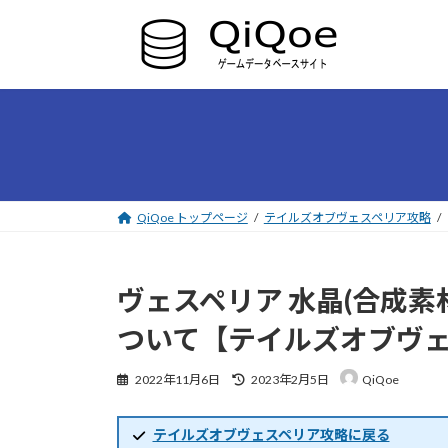
コ
ナ
ン
ビ
テ
ゲ
ン
ー
ツ
シ
へ
ョ
ス
ン
キ
に
ッ
移
プ
動
QiQoe トップページ
テイルズオブヴェスペリア攻略
ヴェスペリア 水晶(合成
ついて【テイルズオブヴ
最
2022年11月6日
2023年2月5日
QiQoe
終
更
新
テイルズオブヴェスペリア攻略に戻る
日