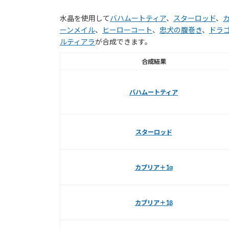
水晶を使用して
バハムートティア
、
スターロッド
、
ーンメイル
、
ヒーローコート
、
忠犬の腹巻き
、
ドラ
ルティアラ
が合成できます。
合成結果
バハムートティア
スターロッド
カプリア＋1α
カプリア＋1β