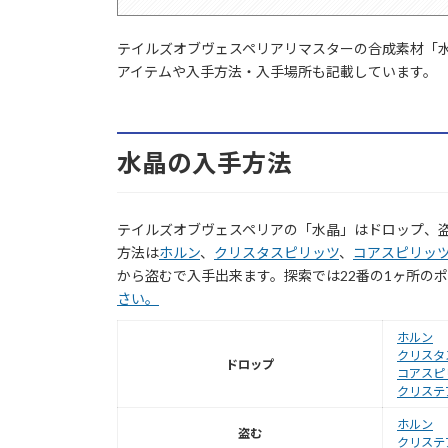
テイルズオブヴェスペリアリマスターの合成素材「
アイテムや入手方法・入手場所も記載しています。
水晶の入手方法
テイルズオブヴェスペリアの「水晶」はドロップ、
方法は
ホルン
、
クリスタスピリッツ
、
コアスピリッ
から盗むで入手出来ます。探索では22番の1ヶ所の
さい。
ホルン
クリスタ
ドロップ
コアスピ
クリステ
ホルン
盗む
クリステ