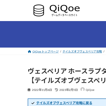
コ
ナ
ン
ビ
テ
ゲ
ン
ー
ツ
シ
へ
ョ
ス
ン
キ
に
ッ
移
プ
動
QiQoe トップページ
テイルズオブヴェスペリア攻略
ヴェスペリア ホースラプ
【テイルズオブヴェスペ
最
2022年11月6日
2023年2月5日
QiQoe
終
更
新
テイルズオブヴェスペリア攻略に戻る
日