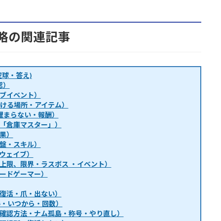
略の関連記事
球・答え)
認）
ブイベント）
・行ける場所・アイテム）
埋まらない・報酬）
「倉庫マスター」）
果）
盤・スキル）
ウェイブ）
上限、限界・ラスボス ・イベント）
ードゲーマー）
復活・爪・出ない）
得・いつから・回数）
確認方法・ナム孤島・称号・やり直し）