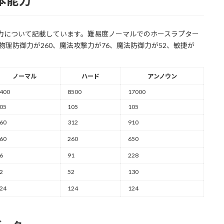
基本能力
本能力について記載しています。難易度ノーマルでのホースラプター
0、物理防御力が260、魔法攻撃力が76、魔法防御力が52、敏捷が
ノーマル
ハード
アンノウン
400
8500
17000
05
105
105
60
312
910
60
260
650
6
91
228
2
52
130
24
124
124