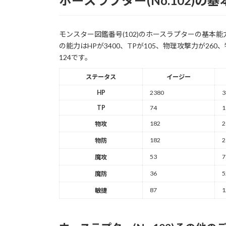
ホースラプター(No.102)の
モンスター図鑑番号(102)のホースラプターの基
の能力はHPが3400、TPが105、物理攻撃力が26
124です。
ステータス
イージー
HP
2380
3
TP
74
1
182
2
物攻
182
2
物防
53
7
魔攻
36
5
魔防
87
1
敏捷