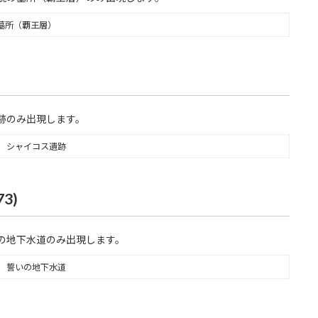
墓所（覇王層）
跡のみ出現します。
シャイコス遺跡
3)
の地下水道のみ出現します。
誓いの地下水道