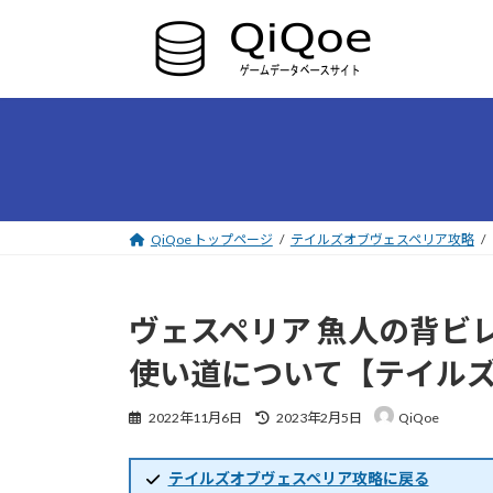
コ
ナ
ン
ビ
テ
ゲ
ン
ー
ツ
シ
へ
ョ
ス
ン
キ
に
ッ
移
プ
動
QiQoe トップページ
テイルズオブヴェスペリア攻略
ヴェスペリア 魚人の背ビ
使い道について【テイル
最
2022年11月6日
2023年2月5日
QiQoe
終
更
新
テイルズオブヴェスペリア攻略に戻る
日