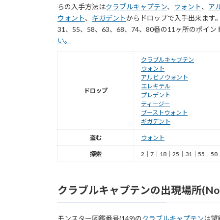
らの入手方法は
クラブルキャプテン
、
ウォント
、
ア
ウォント
、
ギガデント
からドロップで入手出来ます
31、55、58、63、68、74、80番の11ヶ所のポ
い。
クラブルキャプテン
ウォント
アルビノウォント
エレキテル
ドロップ
プレデント
ティージー
ブーストウォント
ギガデント
盗む
ウォント
探索
2｜7｜18｜25｜31｜55｜58
クラブルキャプテンの出現場所(No.1
モンスター図鑑番号(149)の
クラブルキャプテン
は望