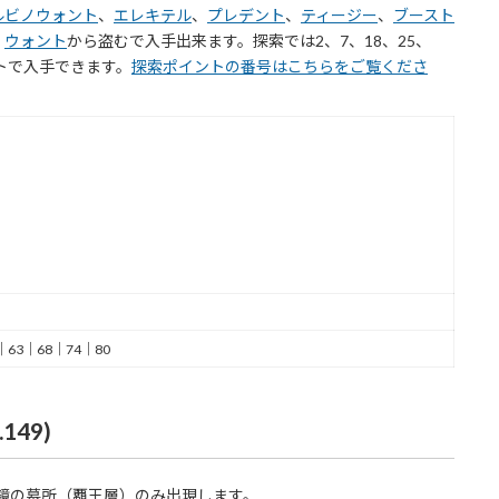
ルビノウォント
、
エレキテル
、
プレデント
、
ティージー
、
ブースト
。
ウォント
から盗むで入手出来ます。探索では2、7、18、25、
イントで入手できます。
探索ポイントの番号はこちらをご覧くださ
｜63｜68｜74｜80
49)
鏡の墓所（覇王層）のみ出現します。