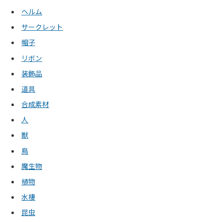
ヘルム
サークレット
帽子
リボン
装飾品
道具
合成素材
人
獣
鳥
魔生物
植物
水棲
昆虫