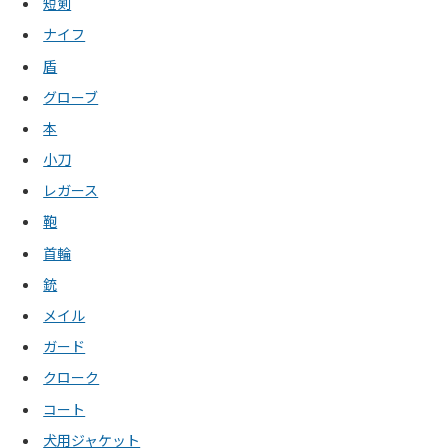
短剣
ナイフ
盾
グローブ
本
小刀
レガース
鞄
首輪
銃
メイル
ガード
クローク
コート
犬用ジャケット