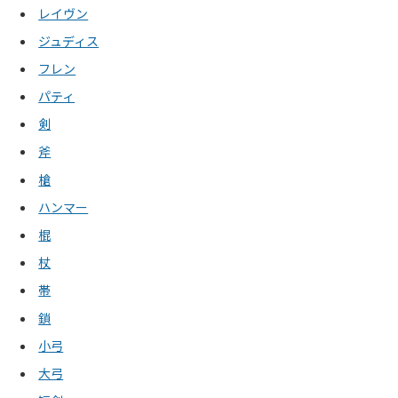
レイヴン
ジュディス
フレン
パティ
剣
斧
槍
ハンマー
棍
杖
帯
鎖
小弓
大弓