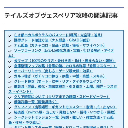
テイルズオブヴェスペリア攻略の関連記事
亡き都市カルボクラムのパスワード(場所・光空球・答え)
獲得グレード確認方法（ナム孤島・GRADE確認）
ナム孤島（ガチャコロ・景品・試験・場所・サブイベント）
ソーサラーリング（Lv3,4,5強化方法・宝箱・行ける場所・アイテ
ム）
犬マップ（100%のやり方・骨付き肉・負け・埋まらない・報酬）
倉庫整理マップ攻略（倉庫の鍵、カロルの称号「倉庫マスター」）
オーバーリミッツ（出し方・ゲージ最大値・効果）
ガルド稼ぎ（ガチャコロ稼ぎ・序盤・中盤・終盤・スキル）
グレード稼ぎ（オート・効率・リタ・タイダルウェイブ）
魔装具（覚醒、強化・撃破数稼ぎ・引き継ぎ・上限、限界・ラスボ
ス ・イベント）
クリア時間について（クリアまでの時間・スピードゲーマー）
最強武器一覧（魔装具除く）
グリフィン（出現場所・ギガントモンスター・復活・爪・出ない）
秘奥義（switch版・出し方・発動しない・習得・いつから・回数）
シークレットミッション一覧（報酬・難しい・確認方法・ナム孤
島・称号・やり直し）
ギガントモンスター一覧（報酬・ドロップ・出現場所・復活しな