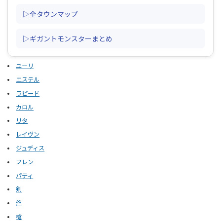
▷全タウンマップ
▷ギガントモンスターまとめ
ユーリ
エステル
ラピード
カロル
リタ
レイヴン
ジュディス
フレン
パティ
剣
斧
槍