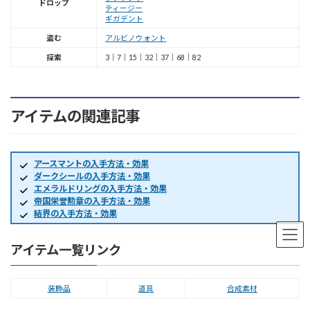
ドロップ
ティージー
ギガデント
盗む
アルビノウォント
探索
3｜7｜15｜32｜37｜68｜82
アイテムの関連記事
アースマントの入手方法・効果
ダークシールの入手方法・効果
エメラルドリングの入手方法・効果
帝国栄誉勲章の入手方法・効果
結界の入手方法・効果
アイテム一覧リンク
装飾品
道具
合成素材