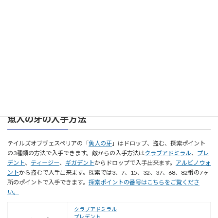
ポルターガイスト
ヒステリックパープル
ドロップ
コアスピリッツ
アンカーガイスト
追憶の凶戦士
ポルターガイスト
盗む
ヒステリックパープル
アンカーガイスト
探索
32｜48｜59
魚人の牙の入手方法
テイルズオブヴェスペリアの「
魚人の牙
」はドロップ、盗む、探索ポイント
の3種類の方法で入手できます。敵からの入手方法は
クラブアドミラル
、
プレ
デント
、
ティージー
、
ギガデント
からドロップで入手出来ます。
アルビノウォ
ント
から盗むで入手出来ます。探索では3、7、15、32、37、68、82番の7ヶ
所のポイントで入手できます。
探索ポイントの番号はこちらをご覧くださ
い。
クラブアドミラル
プレデント