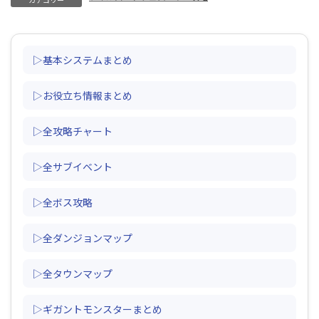
カテゴリー
▷基本システムまとめ
▷お役立ち情報まとめ
▷全攻略チャート
▷全サブイベント
▷全ボス攻略
▷全ダンジョンマップ
▷全タウンマップ
▷ギガントモンスターまとめ