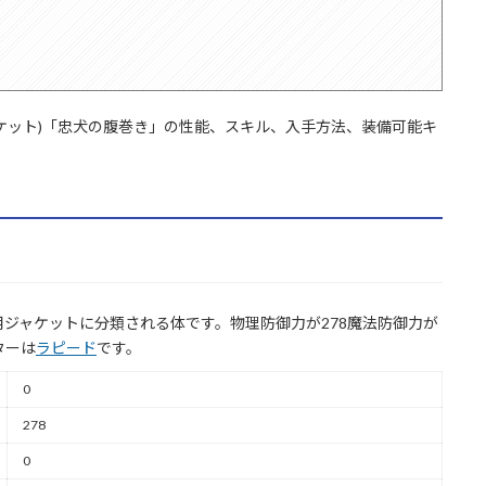
ケット)「忠犬の腹巻き」の性能、スキル、入手方法、装備可能キ
ジャケットに分類される体です。物理防御力が278魔法防御力が
ターは
ラピード
です。
0
278
0