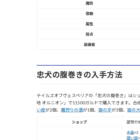
魔防
俊敏
属性
弱点
装備者
忠犬の腹巻きの入手方法
テイルズオブヴェスペリアの「忠犬の腹巻き」はシ
地 オルニオン」で11500ガルドで購入できます。
い皮
が2個、
魔狩りの酒
が1個、
狼の牙
が3個、
狼の
ショップ
望想の地
水晶
×2
硬い皮
×