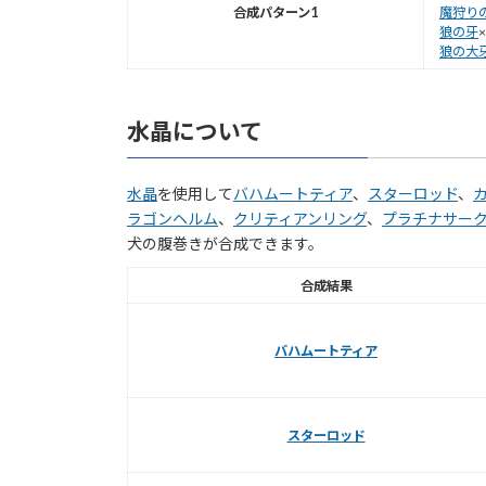
合成パターン1
魔狩り
狼の牙
×
狼の大
水晶について
水晶
を使用して
バハムートティア
、
スターロッド
、
ラゴンヘルム
、
クリティアンリング
、
プラチナサー
犬の腹巻きが合成できます。
合成結果
バハムートティア
スターロッド