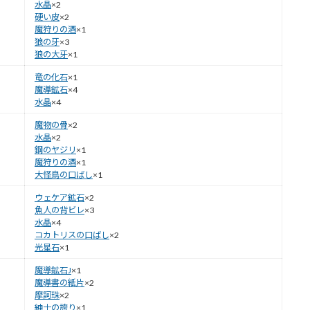
水晶
×2
硬い皮
×2
魔狩りの酒
×1
狼の牙
×3
狼の大牙
×1
竜の化石
×1
魔導鉱石
×4
水晶
×4
魔物の骨
×2
水晶
×2
鋼のヤジリ
×1
魔狩りの酒
×1
大怪鳥の口ばし
×1
ウェケア鉱石
×2
魚人の背ビレ
×3
水晶
×4
コカトリスの口ばし
×2
光星石
×1
魔導鉱石J
×1
魔導書の紙片
×2
摩訶珠
×2
紳士の誇り
×1