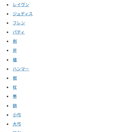
レイヴン
ジュディス
フレン
パティ
剣
斧
槍
ハンマー
棍
杖
帯
鎖
小弓
大弓