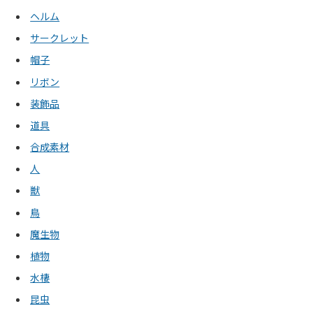
ヘルム
サークレット
帽子
リボン
装飾品
道具
合成素材
人
獣
鳥
魔生物
植物
水棲
昆虫