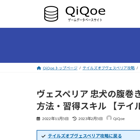
コ
ナ
ン
ビ
テ
ゲ
ン
ー
ツ
シ
へ
ョ
ス
ン
キ
に
ッ
移
プ
動
QiQoe トップページ
テイルズオブヴェスペリア攻略
ヴェスペリア 忠犬の腹巻
方法・習得スキル 【テイ
最
2022年11月5日
2023年2月5日
QiQoe
終
更
新
テイルズオブヴェスペリア攻略に戻る
日