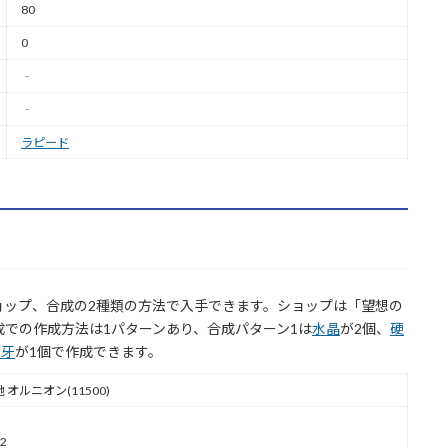
80
0
‐
‐
ラピード
ョップ、合成の2種類の方法で入手できます。ショップは「望想の
合成での作成方法は1パターンあり、合成パターン1は
水晶
が2個、
硬
大牙
が1個で作成できます。
 オルニオン(11500)
2