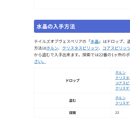
水晶の入手方法
テイルズオブヴェスペリアの「
水晶
」はドロップ、
方法は
ホルン
、
クリスタスピリッツ
、
コアスピリッ
から盗むで入手出来ます。探索では22番の1ヶ所の
さい。
ホルン
クリスタ
ドロップ
コアスピ
クリステ
ホルン
盗む
クリステ
22
探索