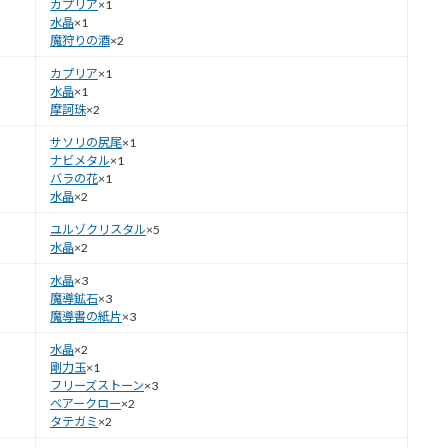
カプリア
×1
水晶
×1
魔狩りの酒
×2
カプリア
×1
水晶
×1
摩訶珠
×2
サソリの尻尾
×1
ナビメタル
×1
バラの花
×1
水晶
×2
ユルゾクリスタル
×5
水晶
×2
水晶
×3
魔導鉱石
×3
魔導書の紙片
×3
水晶
×2
剛力玉
×1
フリーズストーン
×3
ベアークロー
×2
タテガミ
×2