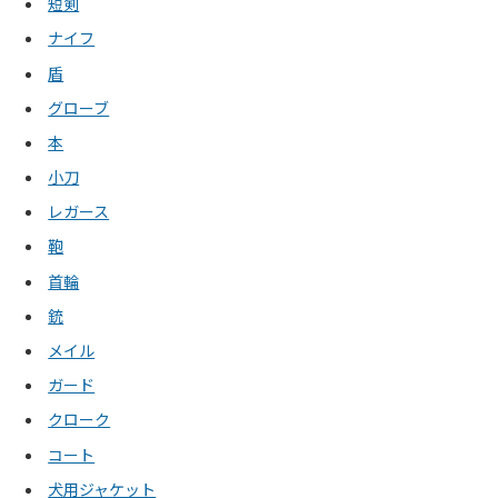
短剣
ナイフ
盾
グローブ
本
小刀
レガース
鞄
首輪
銃
メイル
ガード
クローク
コート
犬用ジャケット