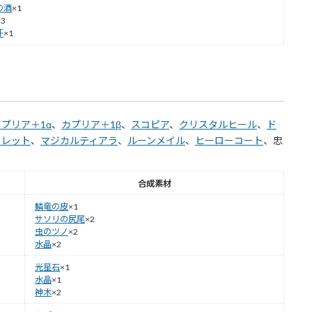
の酒
×1
3
牙
×1
カプリア＋1α
、
カプリア＋1β
、
スコピア
、
クリスタルヒール
、
ド
クレット
、
マジカルティアラ
、
ルーンメイル
、
ヒーローコート
、忠
合成素材
鱗竜の皮
×1
サソリの尻尾
×2
虫のツノ
×2
水晶
×2
光星石
×1
水晶
×1
神木
×2