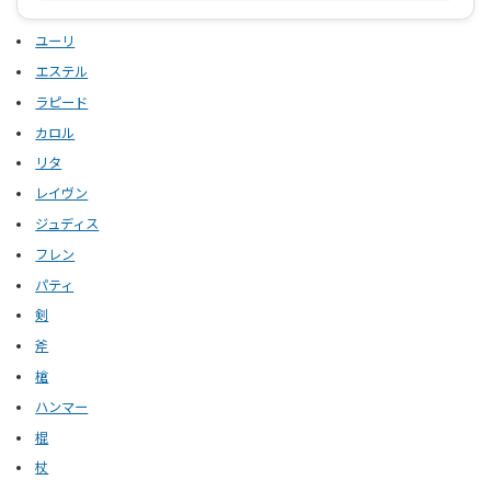
ユーリ
エステル
ラピード
カロル
リタ
レイヴン
ジュディス
フレン
パティ
剣
斧
槍
ハンマー
棍
杖