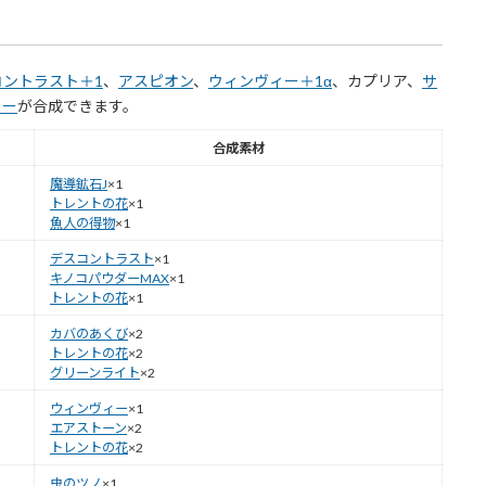
コントラスト＋1
、
アスピオン
、
ウィンヴィー＋1α
、カプリア、
サ
ター
が合成できます。
合成素材
魔導鉱石J
×1
トレントの花
×1
魚人の得物
×1
デスコントラスト
×1
キノコパウダーMAX
×1
トレントの花
×1
カバのあくび
×2
トレントの花
×2
グリーンライト
×2
ウィンヴィー
×1
エアストーン
×2
トレントの花
×2
虫のツノ
×1