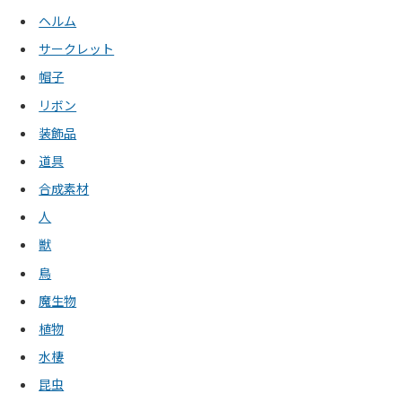
ヘルム
サークレット
帽子
リボン
装飾品
道具
合成素材
人
獣
鳥
魔生物
植物
水棲
昆虫