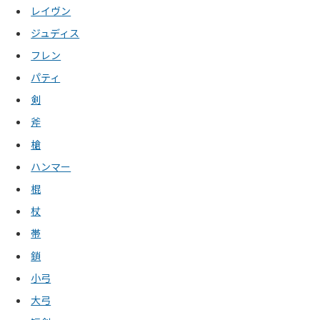
レイヴン
ジュディス
フレン
パティ
剣
斧
槍
ハンマー
棍
杖
帯
鎖
小弓
大弓