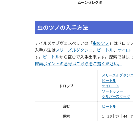
ムーンセレクタ
虫のツノの入手方法
テイルズオブヴェスペリアの「
虫のツノ
」はドロッ
入手方法は
スリーズルグタンニ
、
ビートル
、
ケイロ
す。
ビートル
から盗むで入手出来ます。探索では1、28
探索ポイントの番号はこちらをご覧ください。
スリーズルグタン
ビートル
ドロップ
ケイローン
ソートゥソー
シルバースタッグ
盗む
ビートル
探索
1｜28｜37｜44｜7