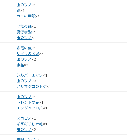
虫のツノ
×1
蹄
×1
カニの甲殻
×1
地獄の鎌
×1
魔導樹脂
×1
虫のツノ
×1
鱗竜の皮
×1
サソリの尻尾
×2
虫のツノ
×2
水晶
×2
シルバーエッジ
×1
虫のツノ
×3
アルマジロのトゲ
×1
虫のツノ
×1
トレントの花
×1
エッグベアの爪
×1
スコピア
×1
ギザギザした毛
×1
虫のツノ
×2
赤眼レンズ
×1