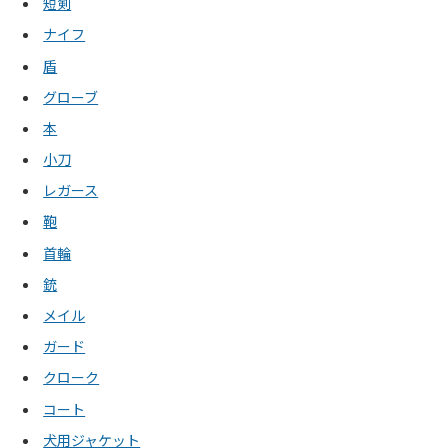
短剣
ナイフ
盾
グローブ
本
小刀
レガース
鞄
首輪
銃
メイル
ガード
クローク
コート
犬用ジャケット