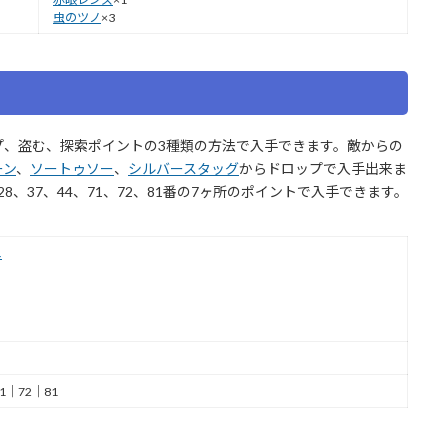
虫のツノ
×3
プ、盗む、探索ポイントの3種類の方法で入手できます。敵からの
ーン
、
ソートゥソー
、
シルバースタッグ
からドロップで入手出来ま
、37、44、71、72、81番の7ヶ所のポイントで入手できます。
ニ
1｜72｜81