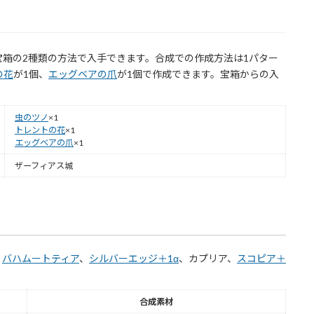
箱の2種類の方法で入手できます。合成での作成方法は1パター
の花
が1個、
エッグベアの爪
が1個で作成できます。宝箱からの入
虫のツノ
×1
トレントの花
×1
エッグベアの爪
×1
ザーフィアス城
、
バハムートティア
、
シルバーエッジ＋1α
、カプリア、
スコピア＋
合成素材