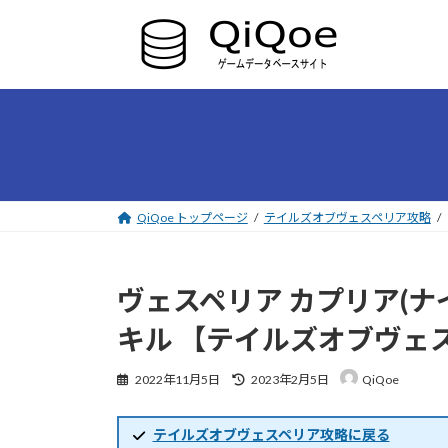
コ
ナ
ン
ビ
テ
ゲ
ン
ー
ツ
シ
へ
ョ
ス
ン
キ
に
ッ
移
プ
動
QiQoe トップページ
テイルズオブヴェスペリア攻略
ヴェスペリア カプリア(
キル 【テイルズオブヴェ
最
2022年11月5日
2023年2月5日
QiQoe
終
更
新
テイルズオブヴェスペリア攻略に戻る
日