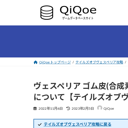
コ
ナ
ン
ビ
テ
ゲ
ン
ー
ツ
シ
へ
ョ
ス
ン
キ
に
ッ
移
プ
動
QiQoe トップページ
テイルズオブヴェスペリア攻略
ヴェスペリア ゴム皮(合
について【テイルズオブ
最
2022年11月6日
2023年2月5日
QiQoe
終
更
新
テイルズオブヴェスペリア攻略に戻る
日