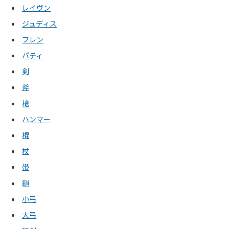
レイヴン
ジュディス
フレン
パティ
剣
斧
槍
ハンマー
棍
杖
帯
鎖
小弓
大弓