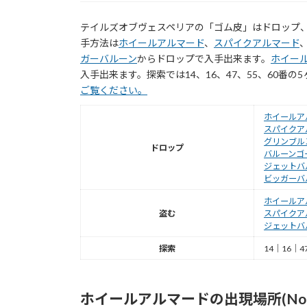
テイルズオブヴェスペリアの「ゴム皮」はドロップ
手方法は
ホイールアルマード
、
スパイクアルマード
ガーバルーン
からドロップで入手出来ます。
ホイー
入手出来ます。探索では14、16、47、55、60番
ご覧ください。
ホイールア
スパイクア
グリンブル
ドロップ
バルーンゴ
ジェットバ
ビッガーバ
ホイールア
盗む
スパイクア
ジェットバ
探索
14｜16｜4
ホイールアルマードの出現場所(No.1