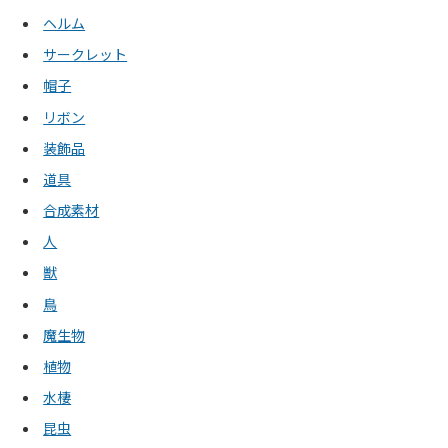
ヘルム
サークレット
帽子
リボン
装飾品
道具
合成素材
人
獣
鳥
魔生物
植物
水棲
昆虫