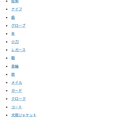
短剣
ナイフ
盾
グローブ
本
小刀
レガース
鞄
首輪
銃
メイル
ガード
クローク
コート
犬用ジャケット