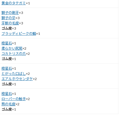
黄金のタテガミ
×1
獅子の剛牙
×3
獅子の牙
×3
牙獣の毛皮
×3
ゴム皮
×3
ブラッディピークの鱗
×1
橙星石
×1
柔らかい尻尾
×2
コカトリスの爪
×2
ゴム皮
×1
橙星石
×1
とがった口ばし
×2
エアルホウセンダケ
×2
ゴム皮
×1
橙星石
×1
ローパーの触手
×2
熊の毛皮
×2
ゴム皮
×1