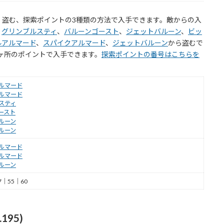
、盗む、探索ポイントの3種類の方法で入手できます。敵からの入
、
グリンブルスティ
、
バルーンゴースト
、
ジェットバルーン
、
ビッ
ルアルマード
、
スパイクアルマード
、
ジェットバルーン
から盗むで
の5ヶ所のポイントで入手できます。
探索ポイントの番号はこちらを
ルマード
ルマード
スティ
ースト
ルーン
ルーン
ルマード
ルマード
ルーン
7｜55｜60
95)