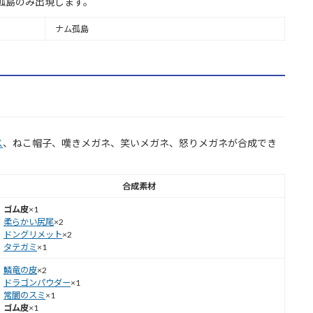
孤島のみ出現します。
ナム孤島
ス
、ねこ帽子、嘆きメガネ、笑いメガネ、怒りメガネが合成でき
合成素材
ゴム皮
×1
柔らかい尻尾
×2
ドングリメット
×2
タテガミ
×1
鱗竜の皮
×2
ドラゴンパウダー
×1
常闇のスミ
×1
ゴム皮
×1