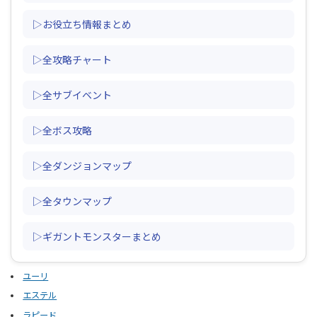
▷お役立ち情報まとめ
▷全攻略チャート
▷全サブイベント
▷全ボス攻略
▷全ダンジョンマップ
▷全タウンマップ
▷ギガントモンスターまとめ
ユーリ
エステル
ラピード