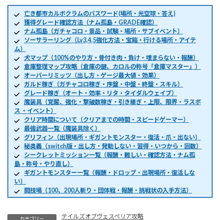
亡き都市カルボクラムのパスワード(場所・光空球・答え)
獲得グレード確認方法（ナム孤島・GRADE確認）
ナム孤島（ガチャコロ・景品・試験・場所・サブイベント）
ソーサラーリング（Lv3,4,5強化方法・宝箱・行ける場所・アイテ
ム）
犬マップ（100%のやり方・骨付き肉・負け・埋まらない・報酬）
倉庫整理マップ攻略（倉庫の鍵、カロルの称号「倉庫マスター」）
オーバーリミッツ（出し方・ゲージ最大値・効果）
ガルド稼ぎ（ガチャコロ稼ぎ・序盤・中盤・終盤・スキル）
グレード稼ぎ（オート・効率・リタ・タイダルウェイブ）
魔装具（覚醒、強化・撃破数稼ぎ・引き継ぎ・上限、限界・ラスボ
ス ・イベント）
クリア時間について（クリアまでの時間・スピードゲーマー）
最強武器一覧（魔装具除く）
グリフィン（出現場所・ギガントモンスター・復活・爪・出ない）
秘奥義（switch版・出し方・発動しない・習得・いつから・回数）
シークレットミッション一覧（報酬・難しい・確認方法・ナム孤
島・称号・やり直し）
ギガントモンスター一覧（報酬・ドロップ・出現場所・復活しな
い）
闘技場（100、200人斬り・団体戦・報酬・挑戦状の入手方法）
テイルズオブヴェスペリア攻略
カテゴリー