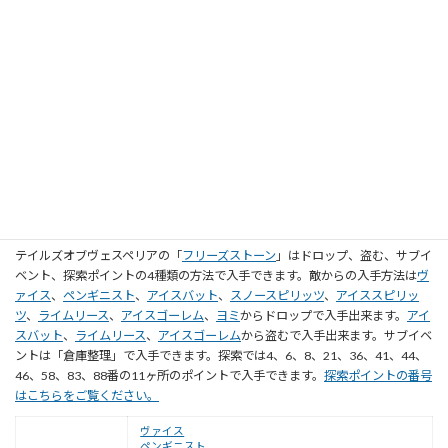
ヶ所のポイントで入手できます。
探索ポイントの番号はこちらをご覧くださ
い。
プリフワワ
ドロップ
プリタチガレ
ウェルターローパー
盗む
プリタチガレ
探索
6｜8｜21｜36｜37｜41｜46｜83｜88
フリーズストーンの入手方法
テイルズオブヴェスペリアの「
フリーズストーン
」はドロップ、盗む、サブイ
ベント、探索ポイントの4種類の方法で入手できます。敵からの入手方法は
ヴ
ァイス
、
ペンギニスト
、
アイスバット
、
スノースピリッツ
、
アイススピリッ
ツ
、
ライムリース
、
アイスゴーレム
、
ヨミ
からドロップで入手出来ます。
アイ
スバット
、
ライムリース
、
アイスゴーレム
から盗むで入手出来ます。サブイベ
ントは「倉庫整理」で入手できます。探索では4、6、8、21、36、41、44、
46、58、83、88番の11ヶ所のポイントで入手できます。
探索ポイントの番号
はこちらをご覧ください。
ヴァイス
ペンギニスト