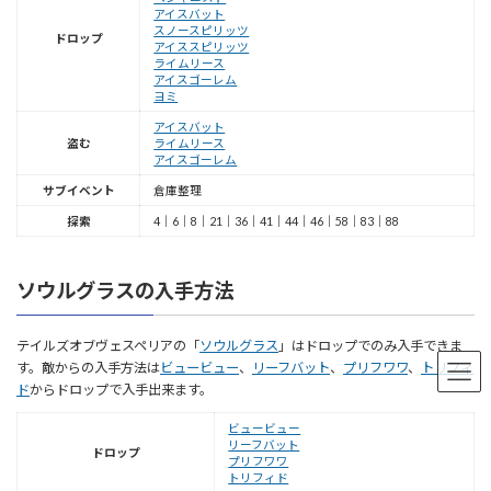
アイスバット
スノースピリッツ
ドロップ
アイススピリッツ
ライムリース
アイスゴーレム
ヨミ
アイスバット
盗む
ライムリース
アイスゴーレム
サブイベント
倉庫整理
探索
4｜6｜8｜21｜36｜41｜44｜46｜58｜83｜88
ソウルグラスの入手方法
テイルズオブヴェスペリアの「
ソウルグラス
」はドロップでのみ入手できま
す。敵からの入手方法は
ビュービュー
、
リーフバット
、
プリフワワ
、
トリフィ
ド
からドロップで入手出来ます。
ビュービュー
リーフバット
ドロップ
プリフワワ
トリフィド