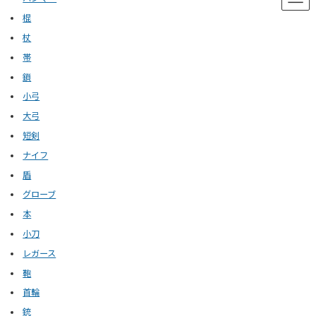
棍
杖
帯
鎖
小弓
大弓
短剣
ナイフ
盾
グローブ
本
小刀
レガース
鞄
首輪
銃