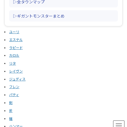
▷全タウンマップ
▷ギガントモンスターまとめ
ユーリ
エステル
ラピード
カロル
リタ
レイヴン
ジュディス
フレン
パティ
剣
斧
槍
ハンマー