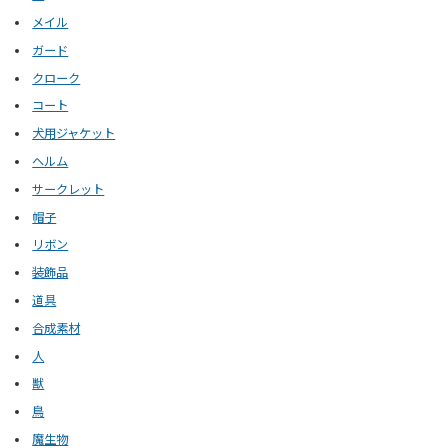
メイル
ガード
クローク
コート
犬用ジャケット
ヘルム
サークレット
帽子
リボン
装飾品
道具
合成素材
人
獣
鳥
魔生物