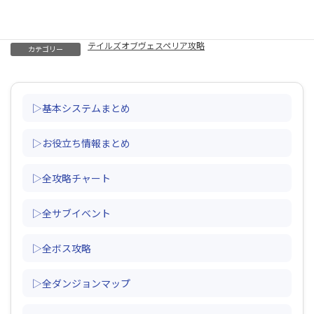
闘技場（100、200人斬り・団体戦・報酬・挑戦状の入手方法）
テイルズオブヴェスペリア攻略
カテゴリー
▷基本システムまとめ
▷お役立ち情報まとめ
▷全攻略チャート
▷全サブイベント
▷全ボス攻略
▷全ダンジョンマップ