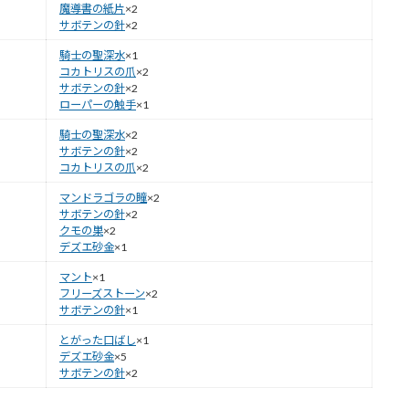
魔導書の紙片
×2
サボテンの針
×2
騎士の聖深水
×1
コカトリスの爪
×2
サボテンの針
×2
ローパーの触手
×1
騎士の聖深水
×2
サボテンの針
×2
コカトリスの爪
×2
マンドラゴラの瞳
×2
サボテンの針
×2
クモの巣
×2
デズエ砂金
×1
マント
×1
フリーズストーン
×2
サボテンの針
×1
とがった口ばし
×1
デズエ砂金
×5
サボテンの針
×2