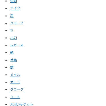
短剣
ナイフ
盾
グローブ
本
小刀
レガース
鞄
首輪
銃
メイル
ガード
クローク
コート
犬用ジャケット