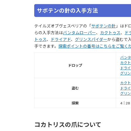
サボテンの針の入手方法
テイルズオブヴェスペリアの「
サボテンの針
」はド
らの入手方法は
バンタムローパー
、
カクトゥス
、
ド
トゥス
、
ドライアド
、
グリンスパイダー
から盗むで入
手できます。
探索ポイントの番号はこちらをご覧く
バンタ
カクト
ドロップ
ドライ
グリン
カクト
盗む
ドライ
グリン
探索
4｜28
コカトリスの爪について