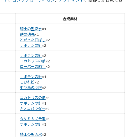
合成素材
騎士の聖深水
×1
鉄の穂先
×1
とがった口ばし
×2
サボテンの針
×2
サボテンの針
×2
コカトリスの爪
×2
ローパーの触手
×2
サボテンの針
×1
しびれ粉
×2
中型鳥の羽根
×2
コカトリスの爪
×1
サボテンの針
×1
キノコパウダー
×2
タケミカズチ嵐
×1
サボテンの針
×3
騎士の聖深水
×2