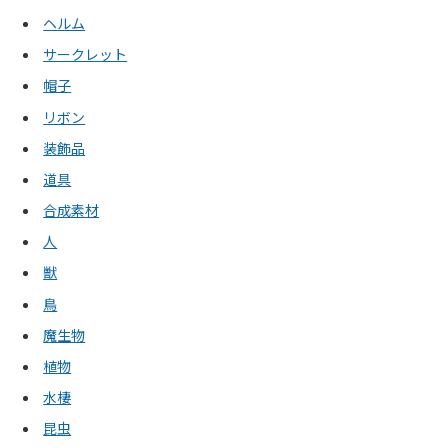
ヘルム
サークレット
帽子
リボン
装飾品
道具
合成素材
人
獣
鳥
魔生物
植物
水棲
昆虫