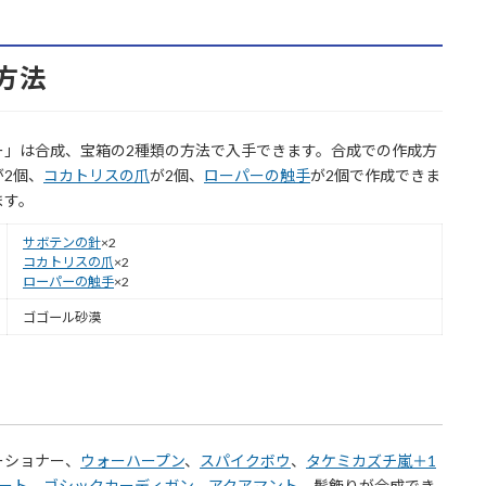
方法
ー」は合成、宝箱の2種類の方法で入手できます。合成での作成方
が2個、
コカトリスの爪
が2個、
ローパーの触手
が2個で作成できま
ます。
サボテンの針
×2
コカトリスの爪
×2
ローパーの触手
×2
ゴゴール砂漠
ーショナー、
ウォーハープン
、
スパイクボウ
、
タケミカズチ嵐＋1
ート
、
ゴシックカーディガン
、
アクアマント
、髪飾りが合成でき