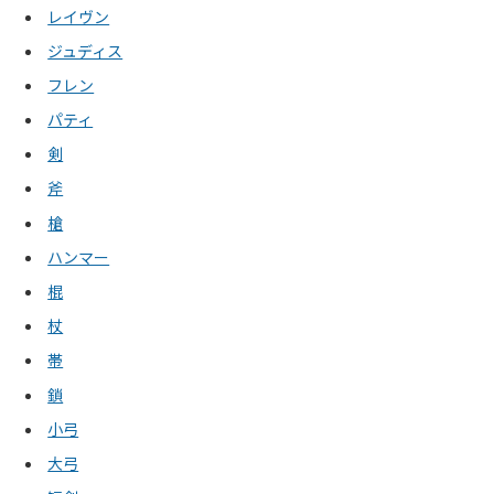
レイヴン
ジュディス
フレン
パティ
剣
斧
槍
ハンマー
棍
杖
帯
鎖
小弓
大弓