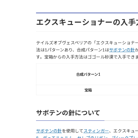
エクスキューショナーの入手
テイルズオブヴェスペリアの「エクスキューショナ
法は1パターンあり、合成パターン1は
サボテンの針
す。宝箱からの入手方法はゴゴール砂漠で入手でき
合成パターン1
宝箱
サボテンの針について
サボテンの針
を使用して
スティンガー
、エクスキュ
β
、
デュエルヘルム
、
セレブのリボン
、
ゴシックプレ