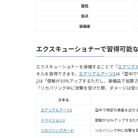
属性
弱点
装備者
エクスキューショナーで習得可能
エクスキューショナーを装備することで「
エアリア
キルを習得できます。
エアリアルアーツ2
は「空中で
2
は「俊敏が10％アップするただし、装備品で加算
「リカバリング中に攻撃を受けた際、ダメージは受
スキル
エアリアルアーツ2
空中で特定の奥義を出せ
イベイジョン2
俊敏が10％アップする
リカバリングガード
リカバリング中に攻撃を