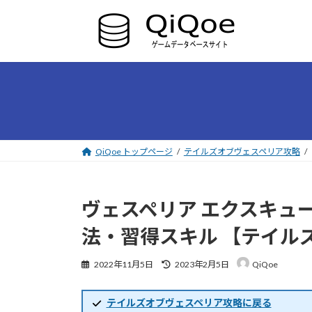
コ
ナ
ン
ビ
テ
ゲ
ン
ー
ツ
シ
へ
ョ
ス
ン
キ
に
ッ
移
プ
動
QiQoe トップページ
テイルズオブヴェスペリア攻略
ヴェスペリア エクスキュ
法・習得スキル 【テイル
最
2022年11月5日
2023年2月5日
QiQoe
終
更
新
テイルズオブヴェスペリア攻略に戻る
日