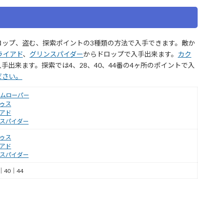
ロップ、盗む、探索ポイントの3種類の方法で入手できます。敵か
ライアド
、
グリンスパイダー
からドロップで入手出来ます。
カク
手出来ます。探索では4、28、40、44番の4ヶ所のポイントで入
ださい。
ムローパー
ゥス
アド
スパイダー
ゥス
アド
スパイダー
｜40｜44