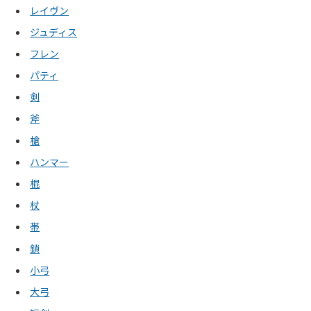
レイヴン
ジュディス
フレン
パティ
剣
斧
槍
ハンマー
棍
杖
帯
鎖
小弓
大弓