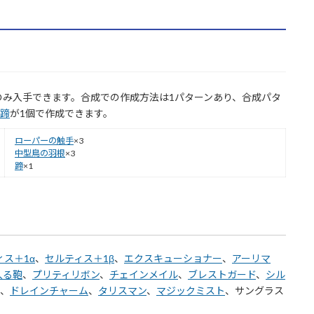
のみ入手できます。合成での作成方法は1パターンあり、合成パタ
蹄
が1個で作成できます。
ローパーの触手
×3
中型鳥の羽根
×3
蹄
×1
ィス＋1α
、
セルティス＋1β
、
エクスキューショナー
、
アーリマ
入る鞄
、
プリティリボン
、
チェインメイル
、
ブレストガード
、
シル
、
ドレインチャーム
、
タリスマン
、
マジックミスト
、サングラス