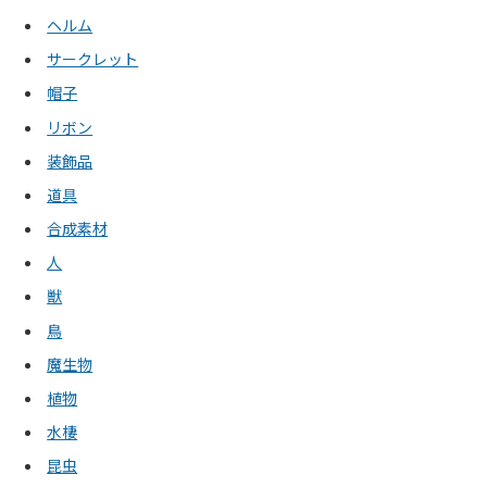
ヘルム
サークレット
帽子
リボン
装飾品
道具
合成素材
人
獣
鳥
魔生物
植物
水棲
昆虫