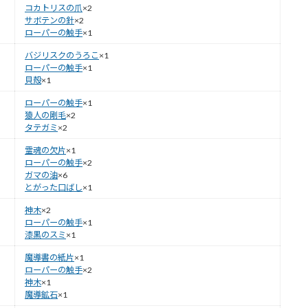
コカトリスの爪
×2
サボテンの針
×2
ローパーの触手
×1
バジリスクのうろこ
×1
ローパーの触手
×1
貝殻
×1
ローパーの触手
×1
猿人の剛毛
×2
タテガミ
×2
霊魂の欠片
×1
ローパーの触手
×2
ガマの油
×6
とがった口ばし
×1
神木
×2
ローパーの触手
×1
漆黒のスミ
×1
魔導書の紙片
×1
ローパーの触手
×2
神木
×1
魔導鉱石
×1