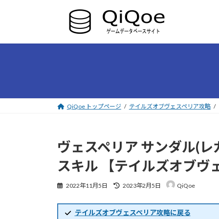
コ
ナ
ン
ビ
テ
ゲ
ン
ー
ツ
シ
へ
ョ
ス
ン
キ
に
ッ
移
プ
動
QiQoe トップページ
テイルズオブヴェスペリア攻略
ヴェスペリア サンダル(
スキル 【テイルズオブヴ
最
2022年11月5日
2023年2月5日
QiQoe
終
更
新
テイルズオブヴェスペリア攻略に戻る
日