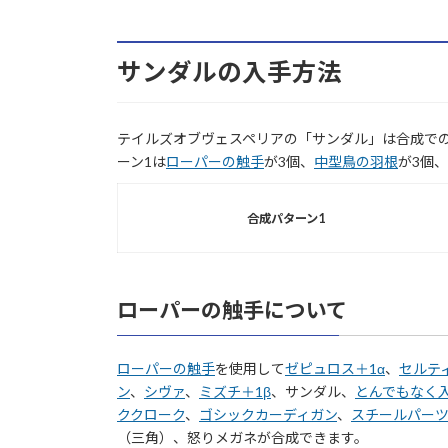
サンダルの入手方法
テイルズオブヴェスペリアの「サンダル」は合成で
ーン1は
ローパーの触手
が3個、
中型鳥の羽根
が3個、
合成パターン1
ローパーの触手について
ローパーの触手
を使用して
ゼピュロス＋1α
、
セルテ
ン
、
シヴァ
、
ミズチ＋1β
、サンダル、
とんでもなく
ククローク
、
ゴシックカーディガン
、
スチールパーツ
（三角）、怒りメガネが合成できます。