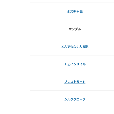
ミズチ＋1β
サンダル
とんでもなく入る鞄
チェインメイル
ブレストガード
シルククローク