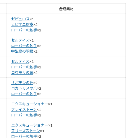
合成素材
ゼピュロス
×1
ヒピオニ樹皮
×2
ローパーの触手
×2
セルティス
×1
ローパーの触手
×2
中型鳥の羽根
×2
セルティス
×1
ローパーの触手
×2
コウモリの翼
×2
サボテンの針
×2
コカトリスの爪
×2
ローパーの触手
×2
エクスキューショナー
×1
フレイストーン
×1
ローパーの触手
×2
エクスキューショナー
×1
フリーズストーン
×1
ローパーの触手
×2