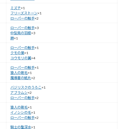
ミズチ
×1
フリーズストーン
×1
ローパーの触手
×2
ローパーの触手
×3
中型鳥の羽根
×3
蹄
×1
ローパーの触手
×1
クモの巣
×1
コウモリの翼
×4
ローパーの触手
×1
猿人の剛毛
×1
魔導書の紙片
×2
バジリスクのうろこ
×1
アブラムシ
×2
ローパーの触手
×2
猿人の剛毛
×1
イノシシの毛
×1
ローパーの触手
×2
騎士の聖深水
×1