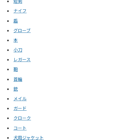
短剣
ナイフ
盾
グローブ
本
小刀
レガース
鞄
首輪
銃
メイル
ガード
クローク
コート
犬用ジャケット