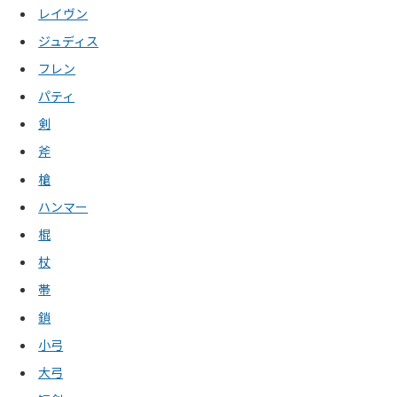
レイヴン
ジュディス
フレン
パティ
剣
斧
槍
ハンマー
棍
杖
帯
鎖
小弓
大弓