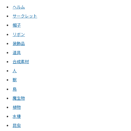
ヘルム
サークレット
帽子
リボン
装飾品
道具
合成素材
人
獣
鳥
魔生物
植物
水棲
昆虫