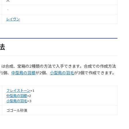
火
‐
レイヴン
法
」は合成、宝箱の2種類の方法で入手できます。合成での作成方法
が1個、
中型鳥の羽根
が2個、
小型鳥の羽毛
が3個で作成できます。
。
フレイストーン
×1
中型鳥の羽根
×2
小型鳥の羽毛
×3
ゴゴール砂漠