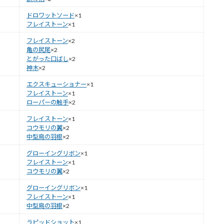
ドロワットソード
×1
フレイストーン
×1
フレイストーン
×2
亀の尻尾
×2
とがった口ばし
×2
神木
×2
エクスキューショナー
×1
フレイストーン
×1
ローパーの触手
×2
フレイストーン
×1
コウモリの翼
×2
中型鳥の羽根
×2
グローイングリボン
×1
フレイストーン
×1
コウモリの翼
×2
グローイングリボン
×1
フレイストーン
×1
中型鳥の羽根
×2
ラピッドショット
×1