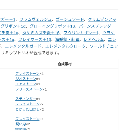
ンガー＋1
、
フラムヴェルジュ
、
ゴーシュソード
、
クリムゾンアッ
グリボン＋1α
、
グローイングリボン＋1β
、
バーンスプレッダ
チ炎＋1α
、
タケミカズチ炎＋1β
、
フウリンカザン＋1
、
ウラケ
ズ＋1α
、
フレイマーズ＋1β
、
海賊銃・紅輝
、
レアヘルム
、
エレ
ド、
エレメンタルガード
、
エレメンタルクローク
、
ワールドチェッ
、リミッツトリオが合成できます。
合成素材
フレイストーン
×1
ジオストーン
×1
エアストーン
×1
フリーズストーン
×1
スティンガー
×1
フレイストーン
×2
とがった口ばし
×2
フレイストーン
×1
鋭い刃
×2
鉄の柄
×2