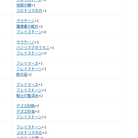
地獄の鎌
×1
コカトリスの爪
×1
ウラケーノ
×1
魔導書の紙片
×2
フレイストーン
×2
ウラケーノ
×1
バジリスクのうろこ
×1
フレイストーン
×3
フレイマーズ
×1
フレイストーン
×1
鉄の足
×2
フレイマーズ
×1
フレイストーン
×1
騎士の聖深水
×2
デズエ砂鉄
×5
デズエ砂金
×3
フレイストーン
×1
フレイストーン
×1
コカトリスの爪
×3