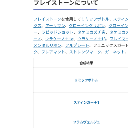
フレイストーンについて
フレイストーン
を使用して
リミッツボトル
、
スティ
クス
、
アーリマン
、
グローイングリボン
、
グローイン
ー
、
ラピッドショット
、
タケミカズチ炎
、
タケミカズ
ーノ
、
ウラケーノ＋1α
、
ウラケーノ＋1β
、
フレイマー
メンタルリボン
、
フルプレート
、フェニックスガー
ク
、
フレアマント
、
ストレンジマーク
、
ガーネット
合成結果
リミッツボトル
スティンガー＋1
フラムヴェルジュ