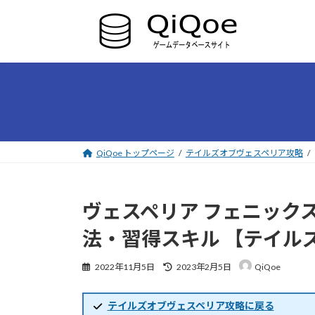
コ
ナ
ン
ビ
テ
ゲ
ン
ー
ツ
シ
へ
ョ
ス
ン
キ
に
ッ
移
プ
動
QiQoe トップページ
テイルズオブヴェスペリア攻略
ヴェスペリア フェニック
法・習得スキル 【テイル
最
2022年11月5日
2023年2月5日
QiQoe
終
更
新
テイルズオブヴェスペリア攻略に戻る
日