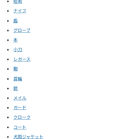
短剣
ナイフ
盾
グローブ
本
小刀
レガース
鞄
首輪
銃
メイル
ガード
クローク
コート
犬用ジャケット