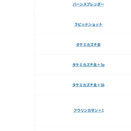
バーンスプレッダー
ラピッドショット
タケミカズチ炎
タケミカズチ炎＋1α
タケミカズチ炎＋1β
フウリンカザン＋1