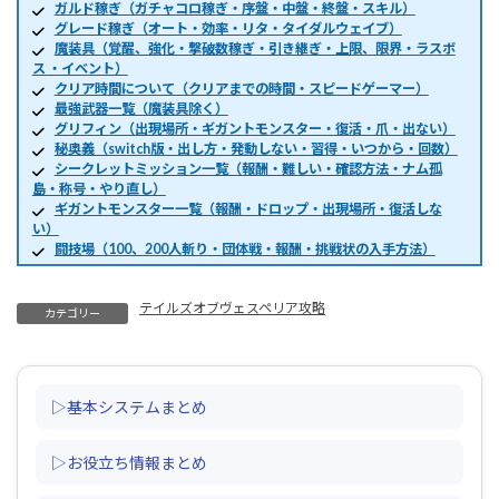
ガルド稼ぎ（ガチャコロ稼ぎ・序盤・中盤・終盤・スキル）
グレード稼ぎ（オート・効率・リタ・タイダルウェイブ）
魔装具（覚醒、強化・撃破数稼ぎ・引き継ぎ・上限、限界・ラスボ
ス ・イベント）
クリア時間について（クリアまでの時間・スピードゲーマー）
最強武器一覧（魔装具除く）
グリフィン（出現場所・ギガントモンスター・復活・爪・出ない）
秘奥義（switch版・出し方・発動しない・習得・いつから・回数）
シークレットミッション一覧（報酬・難しい・確認方法・ナム孤
島・称号・やり直し）
ギガントモンスター一覧（報酬・ドロップ・出現場所・復活しな
い）
闘技場（100、200人斬り・団体戦・報酬・挑戦状の入手方法）
テイルズオブヴェスペリア攻略
カテゴリー
▷基本システムまとめ
▷お役立ち情報まとめ