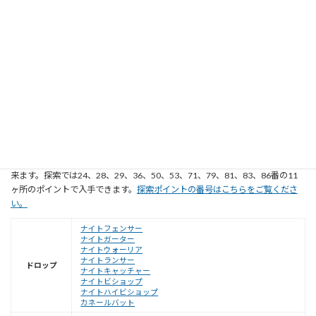
盗む
オタオタ
ホワホワ
探索
2｜23｜63｜73｜80｜85
騎士の湧水の入手方法
テイルズオブヴェスペリアの「
騎士の湧水
」はドロップ、探索ポイントの2種
類の方法で入手できます。敵からの入手方法は
ナイトフェンサー
、
ナイトガ
ーター
、
ナイトウォーリア
、
ナイトランサー
、
ナイトキャッチャー
、
ナイト
ビショップ
、
ナイトハイビショップ
、
カネールバット
からドロップで入手出
来ます。探索では24、28、29、36、50、53、71、79、81、83、86番の11
ヶ所のポイントで入手できます。
探索ポイントの番号はこちらをご覧くださ
い。
ナイトフェンサー
ナイトガーター
ナイトウォーリア
ナイトランサー
ドロップ
ナイトキャッチャー
ナイトビショップ
ナイトハイビショップ
カネールバット