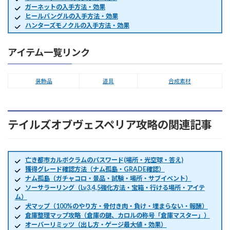
ガーネットの入手方法・効果
ヒールバングルの入手方法・効果
ハンターズモノクルの入手方法・効果
アイテム一覧リンク
装飾品
道具
合成素材
テイルズオブヴェスペリア攻略の関連記事
亡き都市カルボクラムのパスワード(場所・光空球・答え)
獲得グレード確認方法（ナム孤島・GRADE確認）
ナム孤島（ガチャコロ・景品・試験・場所・サブイベント）
ソーサラーリング（Lv3,4,5強化方法・宝箱・行ける場所・アイテ
ム）
犬マップ（100%のやり方・骨付き肉・負け・埋まらない・報酬）
倉庫整理マップ攻略（倉庫の鍵、カロルの称号「倉庫マスター」）
オーバーリミッツ（出し方・ゲージ最大値・効果）