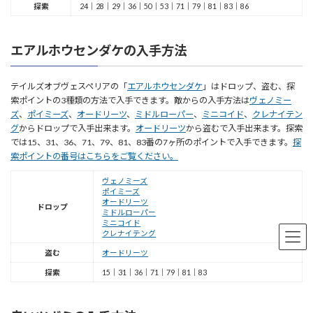
探索
24｜28｜29｜36｜50｜53｜71｜79｜81｜83｜86
エアルホウセンダケの入手方法
テイルズオブヴェスペリアの「
エアルホウセンダケ
」はドロップ、盗む、探
索ポイントの3種類の方法で入手できます。敵からの入手方法は
ヴェノミー
ズ
、
ポイミーズ
、
オードリーツ
、
ミドルローパー
、
ミニコイド
、
クレナイテン
グ
からドロップで入手出来ます。
オードリーツ
から盗むで入手出来ます。探索
では15、31、36、71、79、81、83番の7ヶ所のポイントで入手できます。
探
索ポイントの番号はこちらをご覧ください。
ヴェノミーズ
ポイミーズ
オードリーツ
ドロップ
ミドルローパー
ミニコイド
クレナイテング
盗む
オードリーツ
探索
15｜31｜36｜71｜79｜81｜83