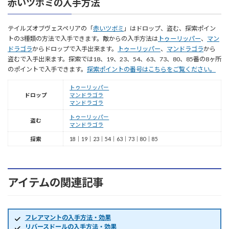
赤いツボミの入手方法
テイルズオブヴェスペリアの「
赤いツボミ
」はドロップ、盗む、探索ポイン
トの3種類の方法で入手できます。敵からの入手方法は
トゥーリッパー
、
マン
ドラゴラ
からドロップで入手出来ます。
トゥーリッパー
、
マンドラゴラ
から
盗むで入手出来ます。探索では18、19、23、54、63、73、80、85番の8ヶ所
のポイントで入手できます。
探索ポイントの番号はこちらをご覧ください。
トゥーリッパー
ドロップ
マンドラゴラ
マンドラゴラ
トゥーリッパー
盗む
マンドラゴラ
探索
18｜19｜23｜54｜63｜73｜80｜85
アイテムの関連記事
フレアマントの入手方法・効果
リバースドールの入手方法・効果