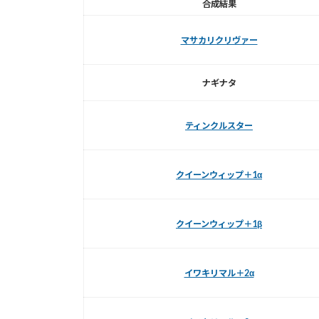
合成結果
マサカリクリヴァー
ナギナタ
ティンクルスター
クイーンウィップ＋1α
クイーンウィップ＋1β
イワキリマル＋2α