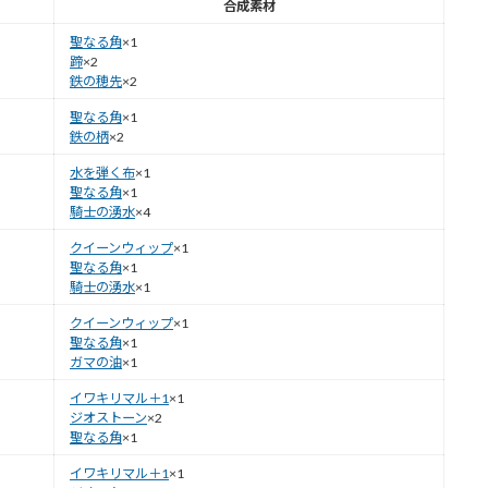
合成素材
聖なる角
×1
蹄
×2
鉄の穂先
×2
聖なる角
×1
鉄の柄
×2
水を弾く布
×1
聖なる角
×1
騎士の湧水
×4
クイーンウィップ
×1
聖なる角
×1
騎士の湧水
×1
クイーンウィップ
×1
聖なる角
×1
ガマの油
×1
イワキリマル＋1
×1
ジオストーン
×2
聖なる角
×1
イワキリマル＋1
×1