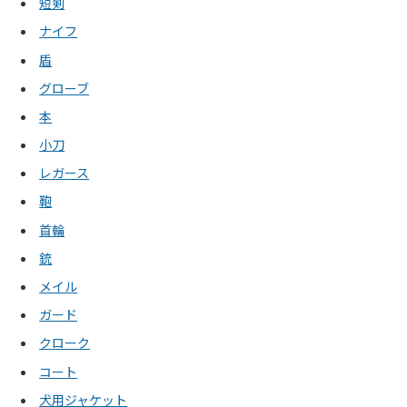
短剣
ナイフ
盾
グローブ
本
小刀
レガース
鞄
首輪
銃
メイル
ガード
クローク
コート
犬用ジャケット