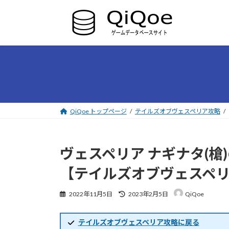
コ
ナ
ン
ビ
テ
ゲ
ン
ー
ツ
シ
へ
ョ
ス
ン
キ
に
ッ
移
プ
動
QiQoe トップページ
テイルズオブヴェスペリア攻略
ヴェスペリア ナギナタ(
【テイルズオブヴェスペ
最
2022年11月5日
2023年2月5日
QiQoe
終
更
新
テイルズオブヴェスペリア攻略に戻る
日