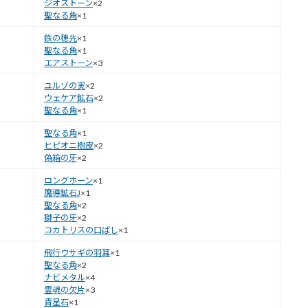
ジオストーン
×2
聖なる角
×1
鉄の穂先
×1
聖なる角
×1
エアストーン
×3
ユルゾの実
×2
ウェケア鉱石
×2
聖なる角
×1
聖なる角
×1
ヒピオニ樹皮
×2
偽箱の牙
×2
ロングホーン
×1
魔導鉱石J
×1
聖なる角
×2
獅子の牙
×2
コカトリスの口ばし
×1
飛行ウサギの羽耳
×1
聖なる角
×2
ナビメタル
×4
霊魂の欠片
×3
青星石
×1