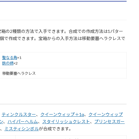
箱の2種類の方法で入手できます。合成での作成方法は1パター
2個で作成できます。宝箱からの入手方法は移動要塞ヘラクレスで
聖なる角
×1
鉄の柄
×2
移動要塞ヘラクレス
、
ティンクルスター
、
クイーンウィップ＋1α
、
クイーンウィップ
ン
、
ハイパーヘルム
、
スタイリッシュクレスト
、
プリンセスガー
、
ミスティシンボル
が合成できます。