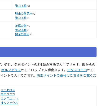
聖なる角
×3
騎士の聖深水
×2
聖なる角
×1
地獄の鎌
×1
聖なる角
×1
獅子の剛牙
×1
プ、盗む、探索ポイントの3種類の方法で入手できます。敵からの
、
オルフェウス
からドロップで入手出来ます。
エクスユニコ
から
ポイントで入手できます。
探索ポイントの番号はこちらをご覧くだ
ユニセロス
モアユニコ
エクスユニコ
オルフェウス