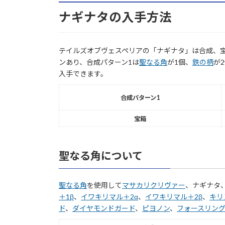
ナギナタの入手方法
テイルズオブヴェスペリアの「ナギナタ」は合成、宝
ンあり、合成パターン1は
聖なる角
が1個、
鉄の柄
が
入手できます。
合成パターン1
宝箱
聖なる角について
聖なる角
を使用して
マサカリクリヴァー
、ナギナタ
＋1β
、
イワキリマル＋2α
、
イワキリマル＋2β
、
キリ
ド
、
ダイヤモンドガード
、
ピヨノン
、
フォースリング