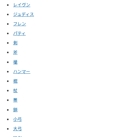
レイヴン
ジュディス
フレン
パティ
剣
斧
槍
ハンマー
棍
杖
帯
鎖
小弓
大弓