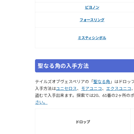
ピヨノン
フォースリング
ミスティシンボル
聖なる角の入手方法
テイルズオブヴェスペリアの「
聖なる角
」はドロッ
入手方法は
ユニセロス
、
モアユニコ
、
エクスユニコ
盗むで入手出来ます。探索では20、61番の2ヶ所の
さい。
ドロップ