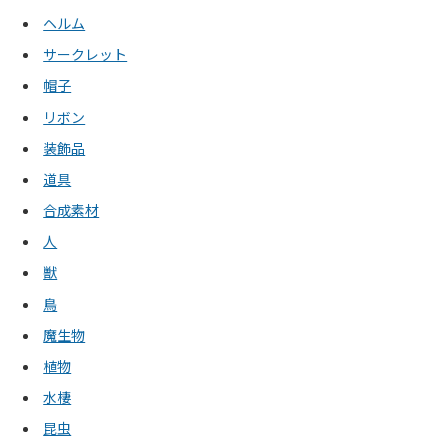
ヘルム
サークレット
帽子
リボン
装飾品
道具
合成素材
人
獣
鳥
魔生物
植物
水棲
昆虫