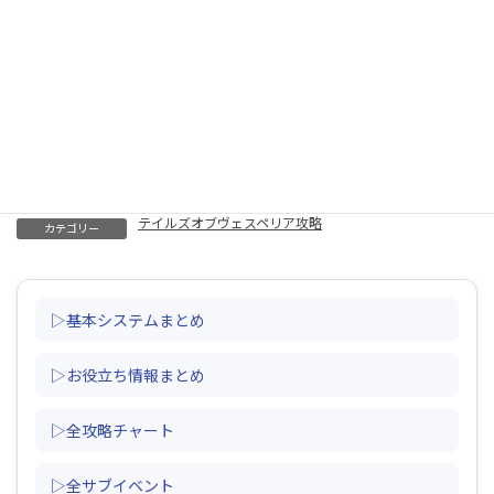
クリア時間について（クリアまでの時間・スピードゲーマー）
最強武器一覧（魔装具除く）
グリフィン（出現場所・ギガントモンスター・復活・爪・出ない）
秘奥義（switch版・出し方・発動しない・習得・いつから・回数）
シークレットミッション一覧（報酬・難しい・確認方法・ナム孤
島・称号・やり直し）
ギガントモンスター一覧（報酬・ドロップ・出現場所・復活しな
い）
闘技場（100、200人斬り・団体戦・報酬・挑戦状の入手方法）
テイルズオブヴェスペリア攻略
カテゴリー
▷基本システムまとめ
▷お役立ち情報まとめ
▷全攻略チャート
▷全サブイベント