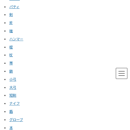
パティ
剣
斧
槍
ハンマー
棍
杖
帯
鎖
小弓
大弓
短剣
ナイフ
盾
グローブ
本