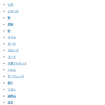
小刀
レガース
鞄
首輪
銃
メイル
ガード
クローク
コート
犬用ジャケット
ヘルム
サークレット
帽子
リボン
装飾品
道具