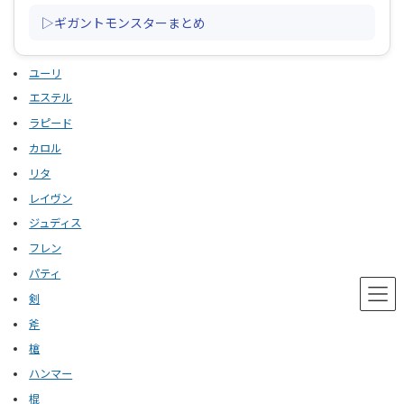
▷ギガントモンスターまとめ
ユーリ
エステル
ラピード
カロル
リタ
レイヴン
ジュディス
フレン
パティ
剣
斧
槍
ハンマー
棍