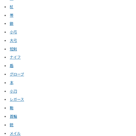
杖
帯
鎖
小弓
大弓
短剣
ナイフ
盾
グローブ
本
小刀
レガース
鞄
首輪
銃
メイル