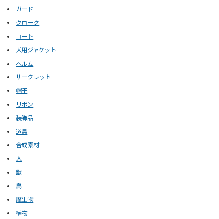
ガード
クローク
コート
犬用ジャケット
ヘルム
サークレット
帽子
リボン
装飾品
道具
合成素材
人
獣
鳥
魔生物
植物