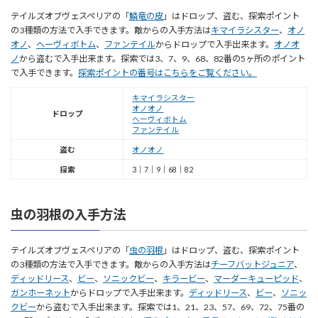
テイルズオブヴェスペリアの「
鱗竜の皮
」はドロップ、盗む、探索ポイント
の3種類の方法で入手できます。敵からの入手方法は
キマイラシスター
、
オノ
オノ
、
ヘーヴィボトム
、
ファンテイル
からドロップで入手出来ます。
オノオ
ノ
から盗むで入手出来ます。探索では3、7、9、68、82番の5ヶ所のポイント
で入手できます。
探索ポイントの番号はこちらをご覧ください。
キマイラシスター
オノオノ
ドロップ
ヘーヴィボトム
ファンテイル
盗む
オノオノ
探索
3｜7｜9｜68｜82
虫の羽根の入手方法
テイルズオブヴェスペリアの「
虫の羽根
」はドロップ、盗む、探索ポイント
の3種類の方法で入手できます。敵からの入手方法は
チーフバットジュニア
、
ディッドリース
、
ビー
、
ソニックビー
、
キラービー
、
マーダーキューピッド
、
ガンホーネット
からドロップで入手出来ます。
ディッドリース
、
ビー
、
ソニッ
クビー
から盗むで入手出来ます。探索では1、21、23、57、69、72、75番の