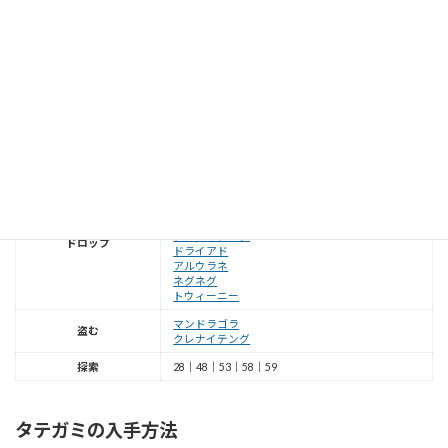
マンドラゴラの瞳の入手方法
テイルズオブヴェスペリアの「
マンドラゴラの瞳
」はドロップ、盗む、探索
ポイントの3種類の方法で入手できます。敵からの入手方法は
ジェネラルバッ
ト
、
マンドラゴラ
、
クレナイテング
、
ドライアド
、
アルウラネ
、
ネグネグ
、
ト
ウィーニー
からドロップで入手出来ます。
マンドラゴラ
、
クレナイテング
か
ら盗むで入手出来ます。探索では28、48、53、58、59番の5ヶ所のポイント
で入手できます。
探索ポイントの番号はこちらをご覧ください。
ジェネラルバット
マンドラゴラ
マンドラゴラ
クレナイテング
ドロップ
ドライアド
アルウラネ
ネグネグ
トウィーニー
マンドラゴラ
盗む
クレナイテング
探索
28｜48｜53｜58｜59
タテガミの入手方法