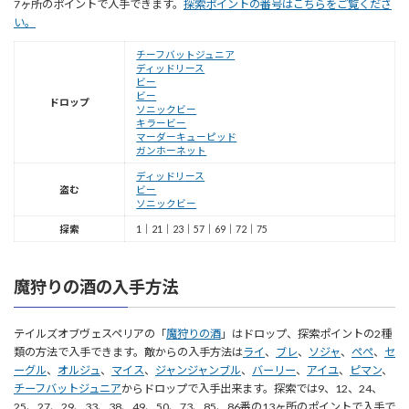
7ヶ所のポイントで入手できます。
探索ポイントの番号はこちらをご覧くださ
い。
チーフバットジュニア
ディッドリース
ビー
ビー
ドロップ
ソニックビー
キラービー
マーダーキューピッド
ガンホーネット
ディッドリース
盗む
ビー
ソニックビー
探索
1｜21｜23｜57｜69｜72｜75
魔狩りの酒の入手方法
テイルズオブヴェスペリアの「
魔狩りの酒
」はドロップ、探索ポイントの2種
類の方法で入手できます。敵からの入手方法は
ライ
、
ブレ
、
ソジャ
、
ぺぺ
、
セ
ーグル
、
オルジュ
、
マイス
、
ジャンジャンブル
、
バーリー
、
アイユ
、
ピマン
、
チーフバットジュニア
からドロップで入手出来ます。探索では9、12、24、
25、27、29、33、38、49、50、73、85、86番の13ヶ所のポイントで入手で