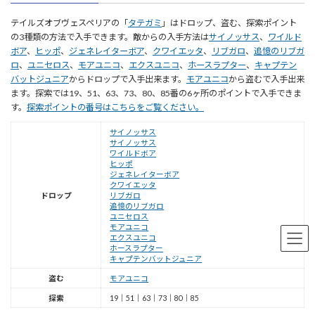
テイルズオブヴェスペリアの「
タテガミ
」はドロップ、盗む、探索ポイント
の3種類の方法で入手できます。敵からの入手方法は
サイノッサス
、
ワイルド
ボア
、
ヒッポ
、
ジェネレイターボア
、
クワイエッタ
、
リブガロ
、
追憶のリブガ
ロ
、
ユニセロス
、
モアユニコ
、
エクスユニコ
、
ホースラプター
、
キャプテン
バットジュニア
からドロップで入手出来ます。
モアユニコ
から盗むで入手出来
ます。探索では19、51、63、73、80、85番の6ヶ所のポイントで入手できま
す。
探索ポイントの番号はこちらをご覧ください。
サイノッサス
サイノッサス
ワイルドボア
ヒッポ
ジェネレイターボア
クワイエッタ
ドロップ
リブガロ
追憶のリブガロ
ユニセロス
モアユニコ
エクスユニコ
ホースラプター
キャプテンバットジュニア
盗む
モアユニコ
探索
19｜51｜63｜73｜80｜85