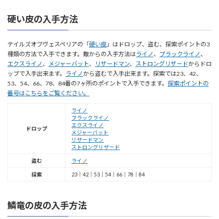
硬い皮の入手方法
テイルズオブヴェスペリアの「
硬い皮
」はドロップ、盗む、探索ポイントの3
種類の方法で入手できます。敵からの入手方法は
ライノ
、
ブラックライノ
、
エクスライノ
、
メジャーバット
、
リザードマン
、
ストロングリザード
からドロ
ップで入手出来ます。
ライノ
から盗むで入手出来ます。探索では23、42、
53、54、66、78、84番の7ヶ所のポイントで入手できます。
探索ポイントの
番号はこちらをご覧ください。
ライノ
ブラックライノ
エクスライノ
ドロップ
メジャーバット
リザードマン
ストロングリザード
盗む
ライノ
探索
23｜42｜53｜54｜66｜78｜84
鱗竜の皮の入手方法