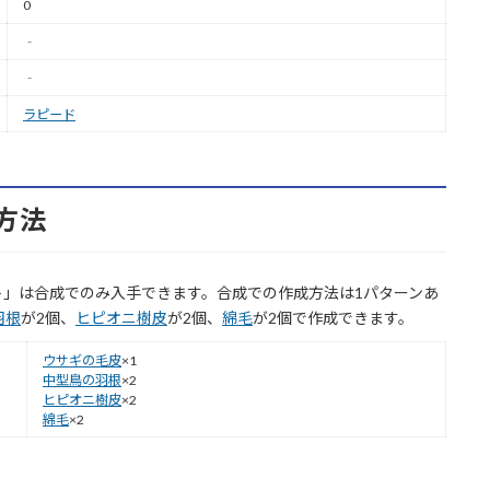
0
‐
‐
ラピード
方法
ト」は合成でのみ入手できます。合成での作成方法は1パターンあ
羽根
が2個、
ヒピオニ樹皮
が2個、
綿毛
が2個で作成できます。
ウサギの毛皮
×1
中型鳥の羽根
×2
ヒピオニ樹皮
×2
綿毛
×2