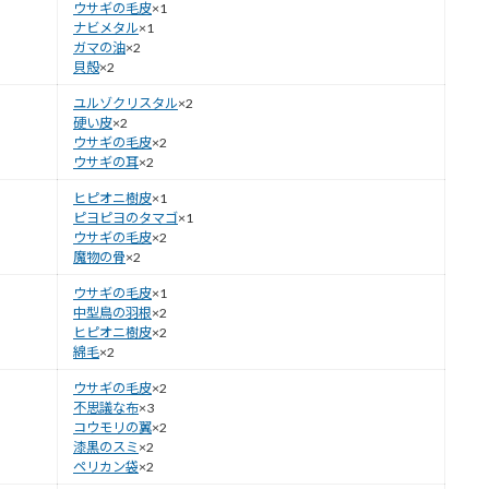
ウサギの毛皮
×1
ナビメタル
×1
ガマの油
×2
貝殻
×2
ユルゾクリスタル
×2
硬い皮
×2
ウサギの毛皮
×2
ウサギの耳
×2
ヒピオニ樹皮
×1
ピヨピヨのタマゴ
×1
ウサギの毛皮
×2
魔物の骨
×2
ウサギの毛皮
×1
中型鳥の羽根
×2
ヒピオニ樹皮
×2
綿毛
×2
ウサギの毛皮
×2
不思議な布
×3
コウモリの翼
×2
漆黒のスミ
×2
ペリカン袋
×2