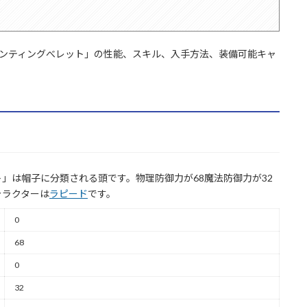
ハンティングべレット」の性能、スキル、入手方法、装備可能キャ
」は帽子に分類される頭です。物理防御力が68魔法防御力が32
ャラクターは
ラピード
です。
0
68
0
32