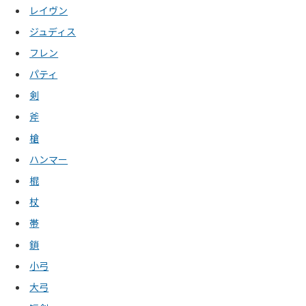
レイヴン
ジュディス
フレン
パティ
剣
斧
槍
ハンマー
棍
杖
帯
鎖
小弓
大弓