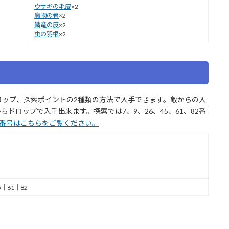
ウサギの毛皮
×2
魔物の骨
×2
鱗竜の皮
×2
虫の羽根
×2
ロップ、探索ポイントの2種類の方法で入手できます。敵からの入
からドロップで入手出来ます。探索では7、9、26、45、61、82番
番号はこちらをご覧ください。
5｜61｜82