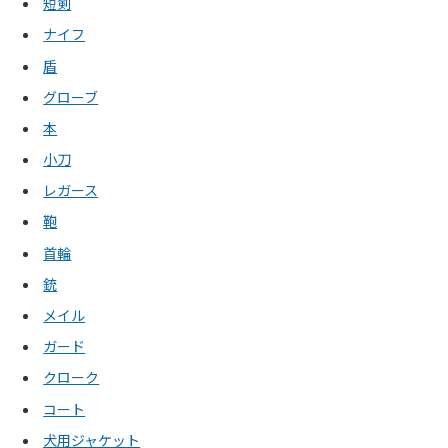
短剣
ナイフ
盾
グローブ
本
小刀
レガース
鞄
首輪
銃
メイル
ガード
クローク
コート
犬用ジャケット