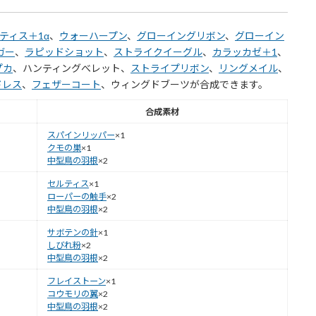
ティス＋1α
、
ウォーハープン
、
グローイングリボン
、
グローイン
ガー
、
ラピッドショット
、
ストライクイーグル
、
カラッカゼ＋1
、
プカ
、ハンティングべレット、
ストライプリボン
、
リングメイル
、
ドレス
、
フェザーコート
、ウィングドブーツが合成できます。
合成素材
スパインリッパー
×1
クモの巣
×1
中型鳥の羽根
×2
セルティス
×1
ローパーの触手
×2
中型鳥の羽根
×2
サボテンの針
×1
しびれ粉
×2
中型鳥の羽根
×2
フレイストーン
×1
コウモリの翼
×2
中型鳥の羽根
×2