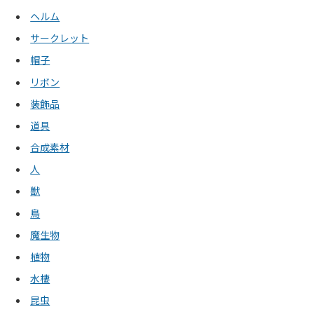
ヘルム
サークレット
帽子
リボン
装飾品
道具
合成素材
人
獣
鳥
魔生物
植物
水棲
昆虫