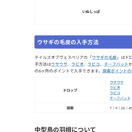
いぬしっぽ
ウサギの毛皮の入手方法
テイルズオブヴェスペリアの「
ウサギの毛皮
」はド
手方法は
ウサウサ
、
ラビオ
、
ラビコ
、
チーフバット
の6ヶ所のポイントで入手できます。
探索ポイントの
ウサウサ
ラビオ
ドロップ
ラビコ
チーフバット
探索
7｜9｜26｜4
中型鳥の羽根について