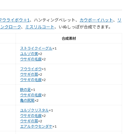
フウライボウ＋1
、ハンティングべレット、
カウボーイハット
、
リ
ーンクローク
、
ミスリルコート
、いぬしっぽが合成できます。
合成素材
ストライクイーグル
×1
ユルゾの実
×2
ウサギの毛皮
×2
フウライボウ
×1
ウサギの耳
×2
ウサギの毛皮
×2
鉄の足
×1
ウサギの毛皮
×2
亀の尻尾
×2
ユルゾクリスタル
×1
ウサギの毛皮
×2
ウサギの耳
×2
エアルホウセンダケ
×1