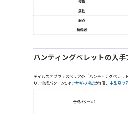
俊敏
属性
弱点
装備者
ハンティングべレットの入手
テイルズオブヴェスペリアの「ハンティングべレッ
り、合成パターン1は
ウサギの毛皮
が1個、
中型鳥の
合成パターン1