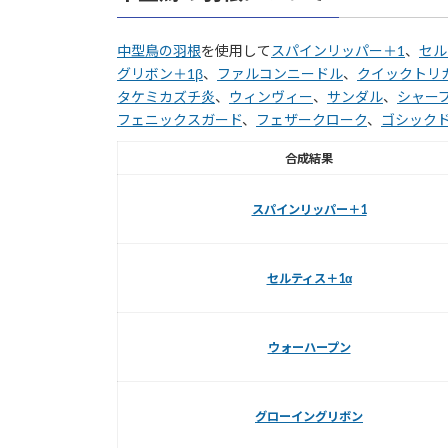
中型鳥の羽根
を使用して
スパインリッパー＋1
、
セル
グリボン＋1β
、
ファルコンニードル
、
クイックトリ
タケミカズチ炎
、
ウィンヴィー
、
サンダル
、
シャー
フェニックスガード
、
フェザークローク
、
ゴシック
合成結果
スパインリッパー＋1
セルティス＋1α
ウォーハープン
グローイングリボン