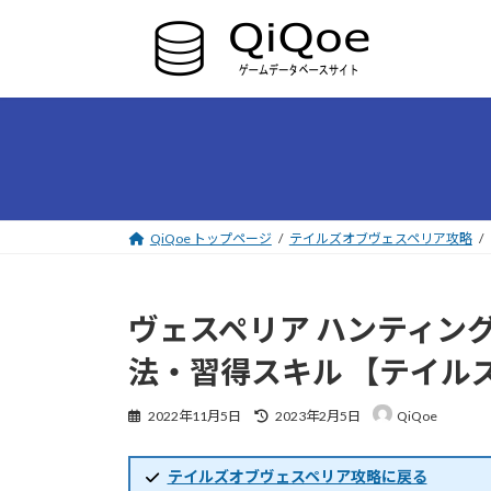
コ
ナ
ン
ビ
テ
ゲ
ン
ー
ツ
シ
へ
ョ
ス
ン
キ
に
ッ
移
プ
動
QiQoe トップページ
テイルズオブヴェスペリア攻略
ヴェスペリア ハンティン
法・習得スキル 【テイル
最
2022年11月5日
2023年2月5日
QiQoe
終
更
新
テイルズオブヴェスペリア攻略に戻る
日