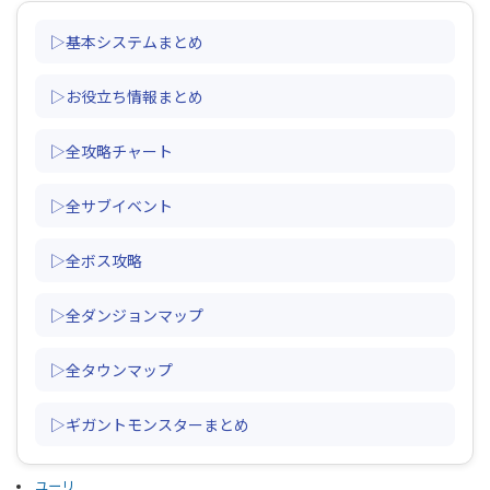
▷基本システムまとめ
▷お役立ち情報まとめ
▷全攻略チャート
▷全サブイベント
▷全ボス攻略
▷全ダンジョンマップ
▷全タウンマップ
▷ギガントモンスターまとめ
ユーリ