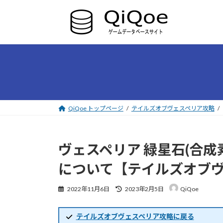
コ
ナ
ン
ビ
テ
ゲ
ン
ー
ツ
シ
へ
ョ
ス
ン
キ
に
ッ
移
プ
動
QiQoe トップページ
テイルズオブヴェスペリア攻略
ヴェスペリア 緑星石(合
について【テイルズオブ
最
2022年11月6日
2023年2月5日
QiQoe
終
更
新
テイルズオブヴェスペリア攻略に戻る
日