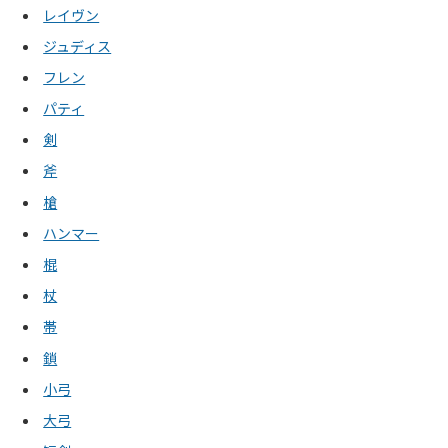
レイヴン
ジュディス
フレン
パティ
剣
斧
槍
ハンマー
棍
杖
帯
鎖
小弓
大弓