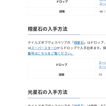
ドロップ
スー
探索
48｜
橙星石の入手方法
テイルズオブヴェスペリアの「
橙星石
」はドロップ
は
スーパースターO
からドロップで入手出来ます。探
番号はこちらをご覧ください。
スー
ドロップ
スー
56
探索
光星石の入手方法
テイルズオブヴェスペリアの「
光星石
」は宝箱、ド