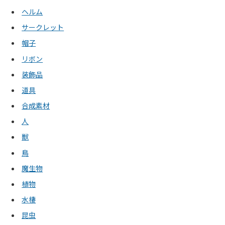
ヘルム
サークレット
帽子
リボン
装飾品
道具
合成素材
人
獣
鳥
魔生物
植物
水棲
昆虫