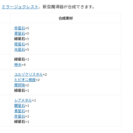
、
ミラージュクレスト
、新型魔導器が合成できます。
合成素材
赤星石
×5
青星石
×5
緑星石
×5
橙星石
×5
光星石
×5
緑星石
×1
神木
×4
ユルゾクリスタル
×2
ヒピオニ樹皮
×2
摩訶珠
×2
緑星石
×1
レアメタル
×1
闇星石
×1
青星石
×1
赤星石
×1
緑星石
×1