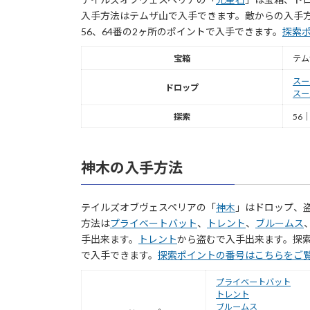
入手方法はテムザ山で入手できます。敵からの入手
56、64番の2ヶ所のポイントで入手できます。
探索
宝箱
テム
スー
ドロップ
スー
探索
56｜
神木の入手方法
テイルズオブヴェスペリアの「
神木
」はドロップ、
方法は
プライベートバット
、
トレント
、
ブルームス
手出来ます。
トレント
から盗むで入手出来ます。探索では
で入手できます。
探索ポイントの番号はこちらをご
プライベートバット
トレント
ブルームス