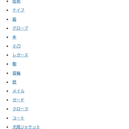
短剣
ナイフ
盾
グローブ
本
小刀
レガース
鞄
首輪
銃
メイル
ガード
クローク
コート
犬用ジャケット