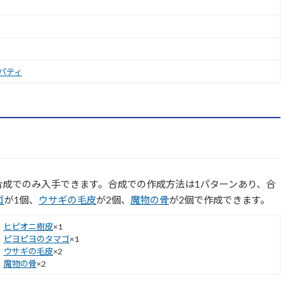
パティ
合成でのみ入手できます。合成での作成方法は1パターンあり、合
ゴ
が1個、
ウサギの毛皮
が2個、
魔物の骨
が2個で作成できます。
ヒピオニ樹皮
×1
ピヨピヨのタマゴ
×1
ウサギの毛皮
×2
魔物の骨
×2