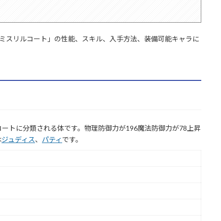
「ミスリルコート」の性能、スキル、入手方法、装備可能キャラに
ートに分類される体です。物理防御力が196魔法防御力が78上昇
は
ジュディス
、
パティ
です。