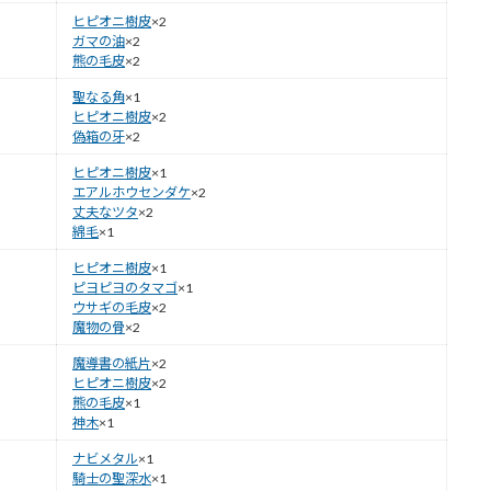
ヒピオニ樹皮
×2
ガマの油
×2
熊の毛皮
×2
聖なる角
×1
ヒピオニ樹皮
×2
偽箱の牙
×2
ヒピオニ樹皮
×1
エアルホウセンダケ
×2
丈夫なツタ
×2
綿毛
×1
ヒピオニ樹皮
×1
ピヨピヨのタマゴ
×1
ウサギの毛皮
×2
魔物の骨
×2
魔導書の紙片
×2
ヒピオニ樹皮
×2
熊の毛皮
×1
神木
×1
ナビメタル
×1
騎士の聖深水
×1