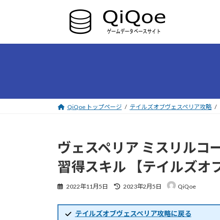
コ
ナ
ン
ビ
テ
ゲ
ン
ー
ツ
シ
へ
ョ
ス
ン
キ
に
ッ
移
プ
動
QiQoe トップページ
テイルズオブヴェスペリア攻略
ヴェスペリア ミスリルコ
習得スキル 【テイルズオ
最
2022年11月5日
2023年2月5日
QiQoe
終
更
新
テイルズオブヴェスペリア攻略に戻る
日