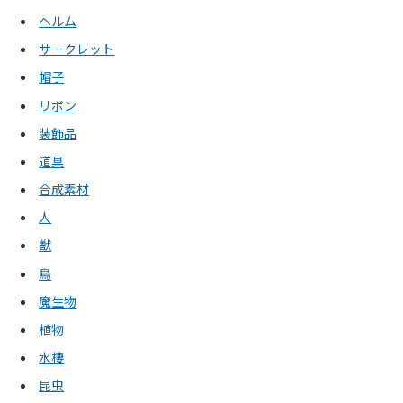
ヘルム
サークレット
帽子
リボン
装飾品
道具
合成素材
人
獣
鳥
魔生物
植物
水棲
昆虫