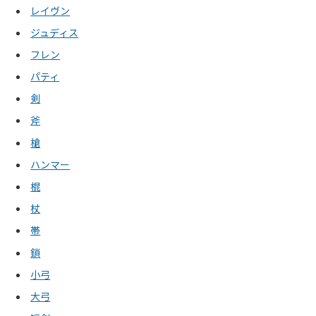
レイヴン
ジュディス
フレン
パティ
剣
斧
槍
ハンマー
棍
杖
帯
鎖
小弓
大弓