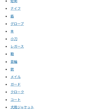
短剣
ナイフ
盾
グローブ
本
小刀
レガース
鞄
首輪
銃
メイル
ガード
クローク
コート
犬用ジャケット