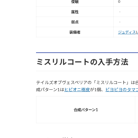
0
俊敏
属性
‐
弱点
‐
装備者
ジュディス
|
ミスリルコートの入手方法
テイルズオブヴェスペリアの「ミスリルコート」は
成パターン1は
ヒピオニ樹皮
が1個、
ピヨピヨのタマ
合成パターン1