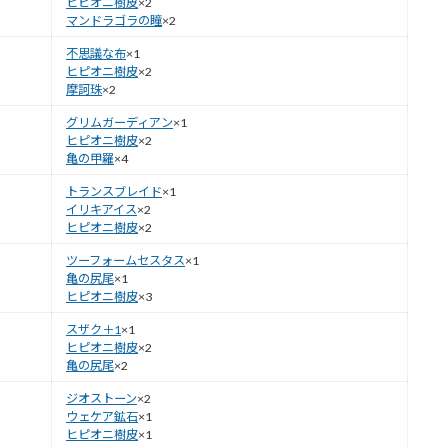
ヒピオニ樹皮
×2
マンドラゴラの瞳
×2
不思議な布
×1
ヒピオニ樹皮
×2
摩訶珠
×2
グリムガーディアン
×1
ヒピオニ樹皮
×2
亀の甲羅
×4
トランスブレイド
×1
イリキアイス
×2
ヒピオニ樹皮
×2
ツーフォームセスタス
×1
亀の尻尾
×1
ヒピオニ樹皮
×3
スザク＋1
×1
ヒピオニ樹皮
×2
亀の尻尾
×2
ジオストーン
×2
ウェケア鉱石
×1
ヒピオニ樹皮
×1