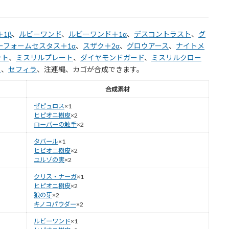
1β
、
ルビーワンド
、
ルビーワンド＋1α
、
デスコントラスト
、
グ
ーフォームセスタス＋1α
、
スザク＋2α
、
グロウアース
、
ナイトメ
ット
、
ミスリルプレート
、
ダイヤモンドガード
、
ミスリルクロー
ト
、
セフィラ
、注連縄、カゴが合成できます。
合成素材
ゼピュロス
×1
ヒピオニ樹皮
×2
ローパーの触手
×2
タバール
×1
ヒピオニ樹皮
×2
ユルゾの実
×2
クリス・ナーガ
×1
ヒピオニ樹皮
×2
狼の牙
×2
キノコパウダー
×2
ルビーワンド
×1