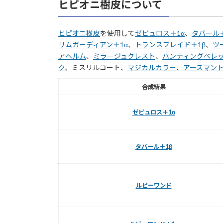
ヒピオニ樹皮について
ヒピオニ樹皮
を使用して
ゼピュロス＋1α
、
タバール＋
リムガーディアン＋1α
、
トランスブレイド＋1β
、
ツ
アヘルム
、
ミラージュクレスト
、
ハンティングべレ
ク
、ミスリルコート、
マジカルカラー
、
アースマン
合成結果
ゼピュロス＋1α
タバール＋1β
ルビーワンド