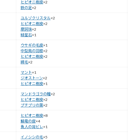
ヒピオニ樹皮
×2
鉄の足
×2
ユルゾクリスタル
×2
ヒピオニ樹皮
×2
摩訶珠
×2
緑星石
×1
ウサギの毛皮
×1
中型鳥の羽根
×2
ヒピオニ樹皮
×2
綿毛
×2
マント
×1
ジオストーン
×2
ヒピオニ樹皮
×1
マンドラゴラの瞳
×2
ヒピオニ樹皮
×2
プチプリの葉
×2
ヒピオニ樹皮
×8
鱗竜の皮
×4
魚人の背ビレ
×1
イノシシの毛
×5