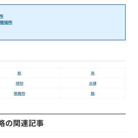
所
現場所
獣
鳥
植物
水棲
無機物
鱗
略の関連記事