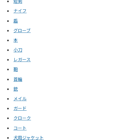
短剣
ナイフ
盾
グローブ
本
小刀
レガース
鞄
首輪
銃
メイル
ガード
クローク
コート
犬用ジャケット