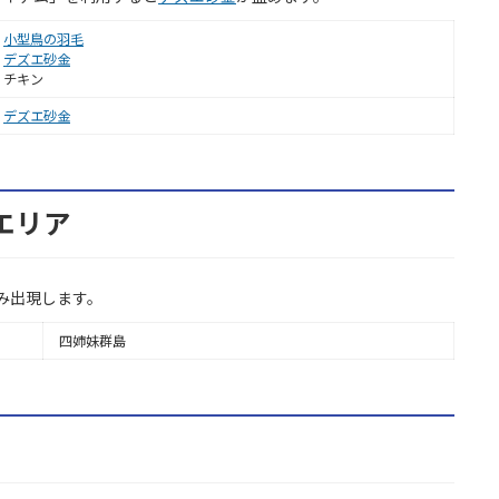
小型鳥の羽毛
デズエ砂金
チキン
デズエ砂金
るエリア
のみ出現します。
四姉妹群島