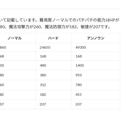
ついて記載しています。難易度ノーマルでのパチパチの能力はHPが
380、魔法攻撃力が260、魔法防御力が182、敏捷が207です。
ノーマル
ハード
アンノウン
860
24650
49300
68
168
168
00
480
1400
80
380
950
60
312
780
82
182
455
07
207
207