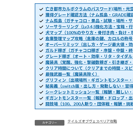
亡き都市カルボクラムのパスワード(場所・光空
獲得グレード確認方法（ナム孤島・GRADE確
ナム孤島（ガチャコロ・景品・試験・場所・サ
ソーサラーリング（Lv3,4,5強化方法・宝箱
犬マップ（100%のやり方・骨付き肉・負け・
倉庫整理マップ攻略（倉庫の鍵、カロルの称号
オーバーリミッツ（出し方・ゲージ最大値・効
ガルド稼ぎ（ガチャコロ稼ぎ・序盤・中盤・終
グレード稼ぎ（オート・効率・リタ・タイダル
魔装具（覚醒、強化・撃破数稼ぎ・引き継ぎ・
クリア時間について（クリアまでの時間・スピ
最強武器一覧（魔装具除く）
グリフィン（出現場所・ギガントモンスター・
秘奥義（switch版・出し方・発動しない・習
シークレットミッション一覧（報酬・難しい・
ギガントモンスター一覧（報酬・ドロップ・出
闘技場（100、200人斬り・団体戦・報酬・挑
テイルズオブヴェスペリア攻略
カテゴリー