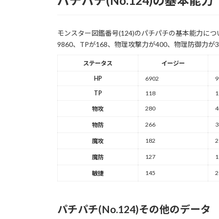
パチパチ(No.124)の基本能力
モンスター図鑑番号(124)のパチパチの基本能力に
9860、TPが168、物理攻撃力が400、物理防御力が
ステータス
イージー
HP
6902
9
TP
118
1
280
4
物攻
266
3
物防
182
2
魔攻
127
1
魔防
145
2
敏捷
パチパチ(No.124)その他のデータ