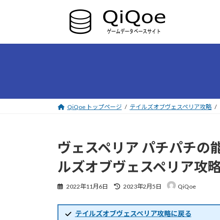
コ
ナ
ン
ビ
テ
ゲ
ン
ー
ツ
シ
へ
ョ
ス
ン
キ
に
ッ
移
プ
動
QiQoe トップページ
テイルズオブヴェスペリア攻略
ヴェスペリア パチパチの
ルズオブヴェスペリア攻
最
2022年11月6日
2023年2月5日
QiQoe
終
更
新
テイルズオブヴェスペリア攻略に戻る
日