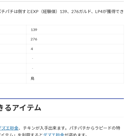
パチは倒すとEXP（経験値）139、276ガルド、LP4が獲得でき
139
276
4
‐
‐
鳥
できるアイテム
デズエ砂金
、チキンが入手出来ます。パチパチからラピードの特
アイテム」を利用すると
デズエ砂金
が盗めます。