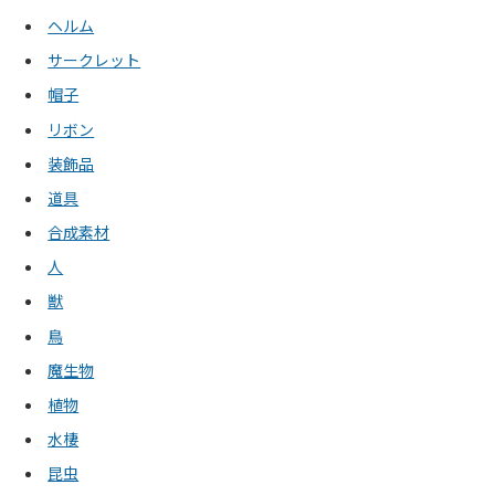
ヘルム
サークレット
帽子
リボン
装飾品
道具
合成素材
人
獣
鳥
魔生物
植物
水棲
昆虫