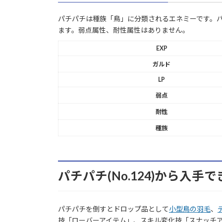
パチパチは種族「鳥」に分類されるエネミーです。パチ
ます。弱点属性、耐性属性はありません。
EXP
ガルド
LP
弱点
耐性
種族
パチパチ(No.124)から入手
パチパチを倒すとドロップ品として
小型鳥の羽毛
、
技「ローバーアイテム」、スキル変化技「スナッチ