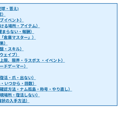
球・答え)
認）
ブイベント）
・行ける場所・アイテム）
埋まらない・報酬）
「倉庫マスター」）
果）
盤・スキル）
ウェイブ）
上限、限界・ラスボス ・イベント）
ードゲーマー）
復活・爪・出ない）
得・いつから・回数）
確認方法・ナム孤島・称号・やり直し）
現場所・復活しない）
戦状の入手方法）