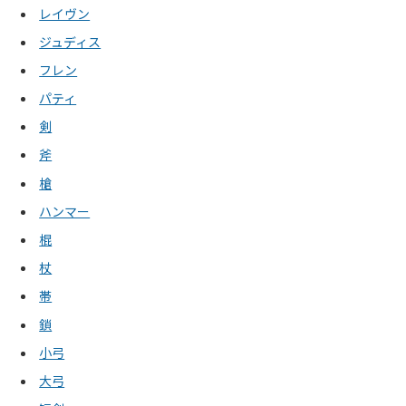
レイヴン
ジュディス
フレン
パティ
剣
斧
槍
ハンマー
棍
杖
帯
鎖
小弓
大弓