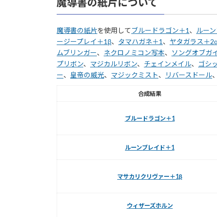
魔導書の紙片について
魔導書の紙片
を使用して
ブルードラゴン＋1
、
ルーン
ージープレイ＋1β
、
タマハガネ＋1
、
ヤタガラス＋2
ムブリンガー
、
ネクロノミコン写本
、
ソングオブガ
プリボン
、
マジカルリボン
、
チェインメイル
、
ゴシ
ー
、
皇帝の威光
、
マジックミスト
、
リバースドール
合成結果
ブルードラゴン＋1
ルーンブレイド＋1
マサカリクリヴァー＋1β
ウィザーズホルン