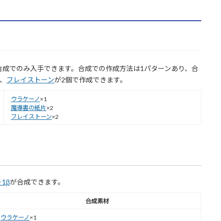
合成でのみ入手できます。合成での作成方法は1パターンあり、合
個、
フレイストーン
が2個で作成できます。
ウラケーノ
×1
魔導書の紙片
×2
フレイストーン
×2
1β
が合成できます。
合成素材
ウラケーノ
×1