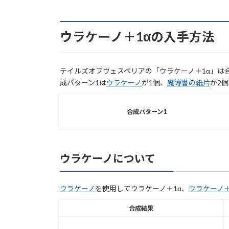
ウラケーノ＋1αの入手方法
テイルズオブヴェスペリアの「ウラケーノ＋1α」は
成パターン1は
ウラケーノ
が1個、
魔導書の紙片
が2
合成パターン1
ウラケーノについて
ウラケーノ
を使用してウラケーノ＋1α、
ウラケーノ＋
合成結果