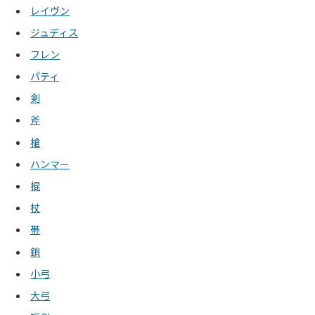
レイヴン
ジュディス
フレン
パティ
剣
斧
槍
ハンマー
棍
杖
帯
鎖
小弓
大弓