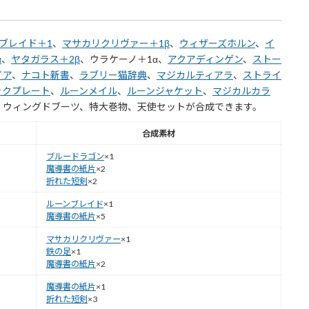
ブレイド＋1
、
マサカリクリヴァー＋1β
、
ウィザーズホルン
、
イ
α
、
ヤタガラス＋2β
、ウラケーノ＋1α、
アクアディンゲン
、
ストー
イア
、
ナコト新書
、
ラブリー猫辞典
、
マジカルティアラ
、
ストライ
ックプレート
、
ルーンメイル
、
ルーンジャケット
、
マジカルカラ
、ウィングドブーツ、特大巻物、天使セットが合成できます。
合成素材
ブルードラゴン
×1
魔導書の紙片
×2
折れた短剣
×2
ルーンブレイド
×1
魔導書の紙片
×5
マサカリクリヴァー
×1
鉄の足
×1
魔導書の紙片
×2
魔導書の紙片
×1
折れた短剣
×3