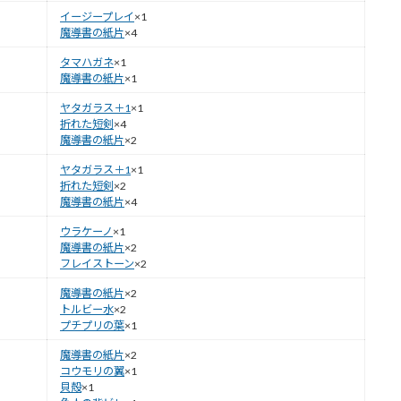
イージープレイ
×1
魔導書の紙片
×4
タマハガネ
×1
魔導書の紙片
×1
ヤタガラス＋1
×1
折れた短剣
×4
魔導書の紙片
×2
ヤタガラス＋1
×1
折れた短剣
×2
魔導書の紙片
×4
ウラケーノ
×1
魔導書の紙片
×2
フレイストーン
×2
魔導書の紙片
×2
トルビー水
×2
プチプリの葉
×1
魔導書の紙片
×2
コウモリの翼
×1
貝殻
×1