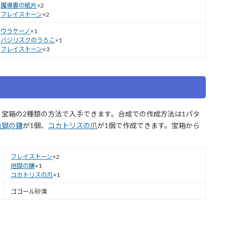
魔導書の紙片
×2
フレイストーン
×2
ウラケーノ
×1
バジリスクのうろこ
×1
フレイストーン
×3
、宝箱の2種類の方法で入手できます。合成での作成方法は1パタ
地獄の鎌
が1個、
コカトリスの爪
が1個で作成できます。宝箱から
フレイストーン
×2
地獄の鎌
×1
コカトリスの爪
×1
ゴゴール砂漠