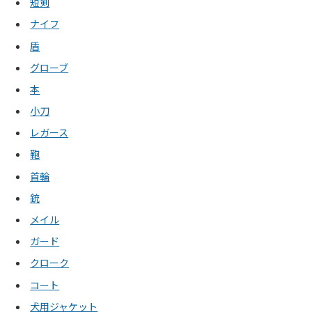
短剣
ナイフ
盾
グローブ
本
小刀
レガース
鞄
首輪
銃
メイル
ガード
クローク
コート
犬用ジャケット