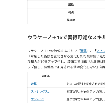
属性
弱点
装備者
ウラケーノ＋1αで習得可能なスキ
ウラケーノ＋1αを装備することで「
連撃
」、「
スト
「対応した術技を変化させる変化した術技は使い込
攻撃力が10％アップ但し、装備品で加算される値は
ップ但し、装備品で加算される値は変化しない」効
スキル
連撃
対応した術技を変化させる変
ストレングス2
物理攻撃力が10％アップ但し
マジカル2
魔法攻撃力が10％アップ但し