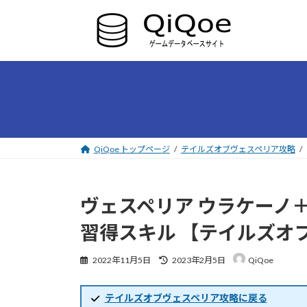
コ
ナ
ン
ビ
テ
ゲ
ン
ー
ツ
シ
へ
ョ
ス
ン
キ
に
ッ
移
プ
動
QiQoe トップページ
テイルズオブヴェスペリア攻略
ヴェスペリア ウラケーノ＋
習得スキル 【テイルズオ
最
2022年11月5日
2023年2月5日
QiQoe
終
更
新
テイルズオブヴェスペリア攻略に戻る
日