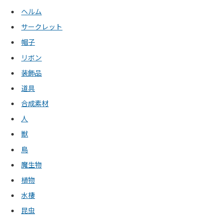
ヘルム
サークレット
帽子
リボン
装飾品
道具
合成素材
人
獣
鳥
魔生物
植物
水棲
昆虫