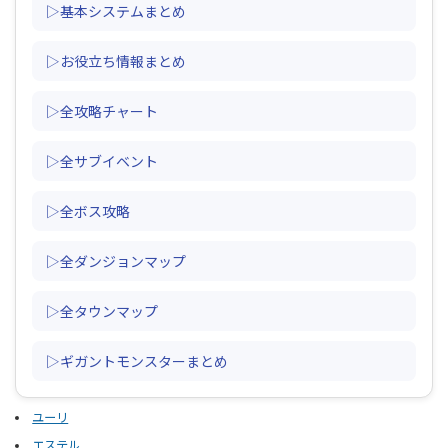
▷基本システムまとめ
▷お役立ち情報まとめ
▷全攻略チャート
▷全サブイベント
▷全ボス攻略
▷全ダンジョンマップ
▷全タウンマップ
▷ギガントモンスターまとめ
ユーリ
エステル