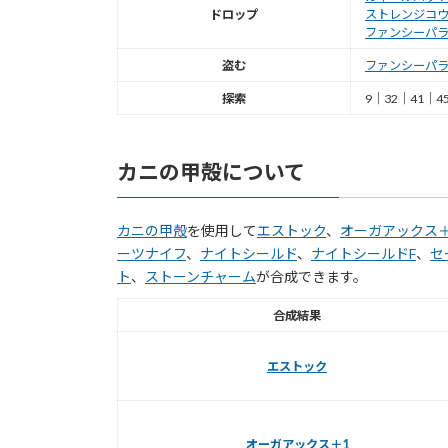
ドロップ
ストレンジコ
ファンシーパ
盗む
ファンシーパ
探索
9｜32｜41｜4
カニの甲殻について
カニの甲殻
を使用して
エストック
、
オーガアックス＋
ーツナイフ
、
ナイトシールド
、
ナイトシールドF
、
セ
ト
、
ストーンチャーム
が合成できます。
合成結果
エストック
オーガアックス＋1