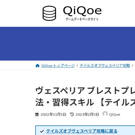
コ
ナ
ン
ビ
テ
ゲ
ン
ー
ツ
シ
へ
ョ
ス
ン
キ
に
ッ
移
プ
動
QiQoe トップページ
テイルズオブヴェスペリア攻略
ヴェスペリア ブレストプ
法・習得スキル 【テイル
最
2022年11月5日
2023年2月5日
QiQoe
終
更
新
テイルズオブヴェスペリア攻略に戻る
日