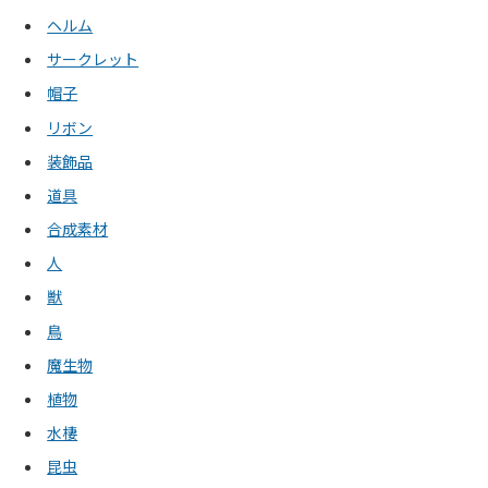
ヘルム
サークレット
帽子
リボン
装飾品
道具
合成素材
人
獣
鳥
魔生物
植物
水棲
昆虫