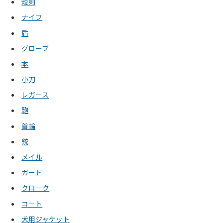
短剣
ナイフ
盾
グローブ
本
小刀
レガース
鞄
首輪
銃
メイル
ガード
クローク
コート
犬用ジャケット