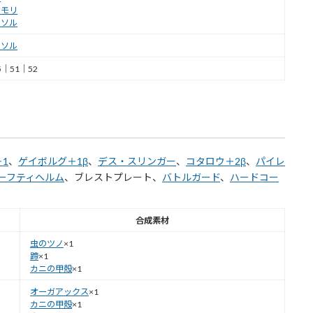
ウモリ
ラソル
ラソル
5｜51｜52
1
、
ゲイボルグ＋1β
、
デス・スリンガー
、
コタロウ＋2β
、
パイレ
ーフティヘルム
、ブレストプレート、
バトルガード
、
ハードコー
合成素材
虫のツノ
×1
蹄
×1
カニの甲殻
×1
オーガアックス
×1
カニの甲殻
×1