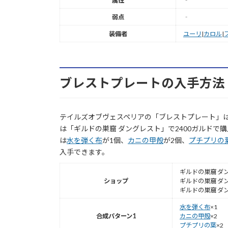
属性
‐
弱点
‐
装備者
ユーリ
|
カロル
|
ブレストプレートの入手方法
テイルズオブヴェスペリアの「ブレストプレート」
は「ギルドの巣窟 ダングレスト」で2400ガルドで
は
水を弾く布
が1個、
カニの甲殻
が2個、
プチプリの
入手できます。
ギルドの巣窟 ダン
ショップ
ギルドの巣窟 ダング
ギルドの巣窟 ダング
水を弾く布
×1
合成パターン1
カニの甲殻
×2
プチプリの葉
×2