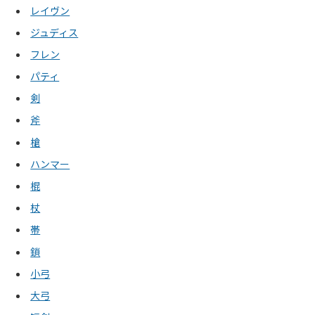
レイヴン
ジュディス
フレン
パティ
剣
斧
槍
ハンマー
棍
杖
帯
鎖
小弓
大弓