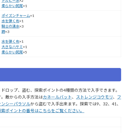
トルビー水
×2
柔らかい尻尾
×1
ポイズンチャーム
×1
水を弾く布
×1
騎士の湧水
×3
蹄
×3
水を弾く布
×1
大きなハサミ
×1
柔らかい尻尾
×5
、ドロップ、盗む、探索ポイントの4種類の方法で入手できます。
す。敵からの入手方法は
カネールバット
、
ストレンジコウモリ
、
フ
ァンシーパラソル
から盗むで入手出来ます。探索では9、32、41、
探索ポイントの番号はこちらをご覧ください。
道
ト