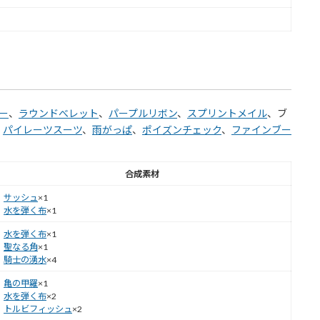
ー
、
ラウンドべレット
、
パープルリボン
、
スプリントメイル
、ブ
、
パイレーツスーツ
、
雨がっぱ
、
ポイズンチェック
、
ファインブー
合成素材
サッシュ
×1
水を弾く布
×1
水を弾く布
×1
聖なる角
×1
騎士の湧水
×4
亀の甲羅
×1
水を弾く布
×2
トルビフィッシュ
×2