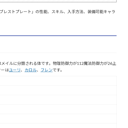
「ブレストプレート」の性能、スキル、入手方法、装備可能キャラ
メイルに分類される体です。物理防御力が112魔法防御力が26上
ターは
ユーリ
、
カロル
、
フレン
です。