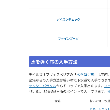
ポイズンチェック
ファインブーツ
水を弾く布の入手方法
テイルズオブヴェスペリアの「
水を弾く布
」は宝箱
宝箱からの入手方法は誓いの地下水道で入手できま
ァンシーパラソル
からドロップで入手出来ます。
フ
45、51、52番の6ヶ所のポイントで入手できます。
宝箱
誓いの地下水
カネールバッ