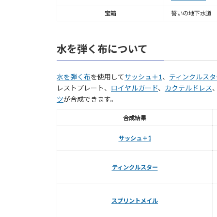
宝箱
誓いの地下水道
水を弾く布について
水を弾く布
を使用して
サッシュ＋1
、
ティンクルスタ
レストプレート、
ロイヤルガード
、
カクテルドレス
ツ
が合成できます。
合成結果
サッシュ＋1
ティンクルスター
スプリントメイル