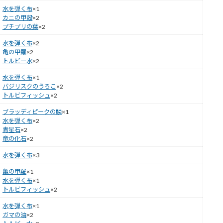
水を弾く布
×1
カニの甲殻
×2
プチプリの葉
×2
水を弾く布
×2
亀の甲羅
×2
トルビー水
×2
水を弾く布
×1
バジリスクのうろこ
×2
トルビフィッシュ
×2
ブラッディピークの鱗
×1
水を弾く布
×2
青星石
×2
竜の化石
×2
水を弾く布
×3
亀の甲羅
×1
水を弾く布
×1
トルビフィッシュ
×2
水を弾く布
×1
ガマの油
×2