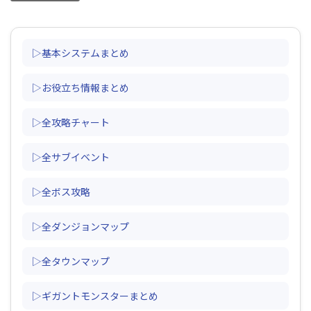
▷基本システムまとめ
▷お役立ち情報まとめ
▷全攻略チャート
▷全サブイベント
▷全ボス攻略
▷全ダンジョンマップ
▷全タウンマップ
▷ギガントモンスターまとめ