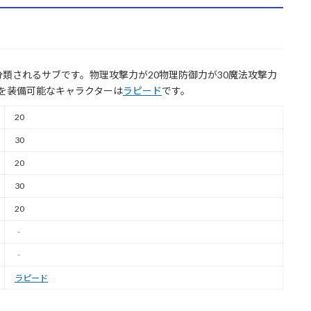
類されるサブです。物理攻撃力が20物理防御力が30魔法攻撃力
輪を装備可能なキャラクターは
ラピード
です。
20
30
20
30
20
‐
‐
ラピード