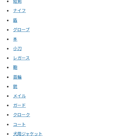
短剣
ナイフ
盾
グローブ
本
小刀
レガース
鞄
首輪
銃
メイル
ガード
クローク
コート
犬用ジャケット