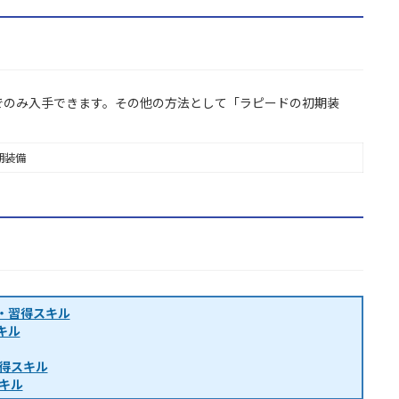
でのみ入手できます。その他の方法として「ラピードの初期装
期装備
・習得スキル
キル
習得スキル
キル