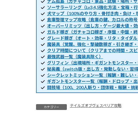
ナム孤島（ガチャコロ・景品・試験・場所・サ
ソーサラーリング（Lv3,4,5強化方法・宝箱
犬マップ（100%のやり方・骨付き肉・負け・
倉庫整理マップ攻略（倉庫の鍵、カロルの称号
オーバーリミッツ（出し方・ゲージ最大値・効
ガルド稼ぎ（ガチャコロ稼ぎ・序盤・中盤・終
グレード稼ぎ（オート・効率・リタ・タイダル
魔装具（覚醒、強化・撃破数稼ぎ・引き継ぎ・
クリア時間について（クリアまでの時間・スピ
最強武器一覧（魔装具除く）
グリフィン（出現場所・ギガントモンスター・
秘奥義（switch版・出し方・発動しない・習
シークレットミッション一覧（報酬・難しい・
ギガントモンスター一覧（報酬・ドロップ・出
闘技場（100、200人斬り・団体戦・報酬・挑
テイルズオブヴェスペリア攻略
カテゴリー