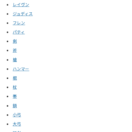
レイヴン
ジュディス
フレン
パティ
剣
斧
槍
ハンマー
棍
杖
帯
鎖
小弓
大弓