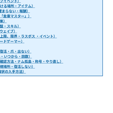
ブイベント）
・行ける場所・アイテム）
埋まらない・報酬）
「倉庫マスター」）
果）
盤・スキル）
ウェイブ）
上限、限界・ラスボス ・イベント）
ードゲーマー）
復活・爪・出ない）
得・いつから・回数）
確認方法・ナム孤島・称号・やり直し）
現場所・復活しない）
戦状の入手方法）