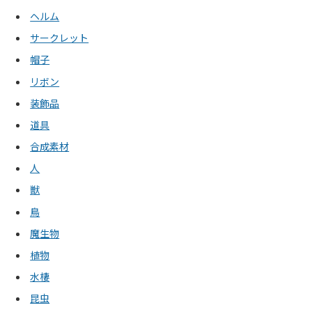
ヘルム
サークレット
帽子
リボン
装飾品
道具
合成素材
人
獣
鳥
魔生物
植物
水棲
昆虫