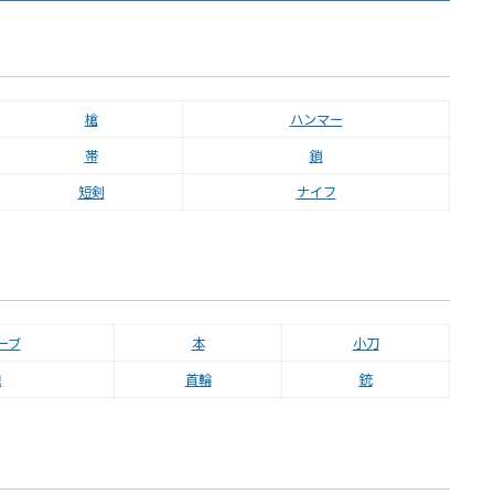
槍
ハンマー
帯
鎖
短剣
ナイフ
ーブ
本
小刀
鞄
首輪
銃