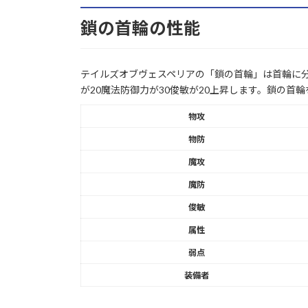
鎖の首輪の性能
テイルズオブヴェスペリアの「鎖の首輪」は首輪に分
が20魔法防御力が30俊敏が20上昇します。鎖の首
物攻
物防
魔攻
魔防
俊敏
属性
弱点
装備者