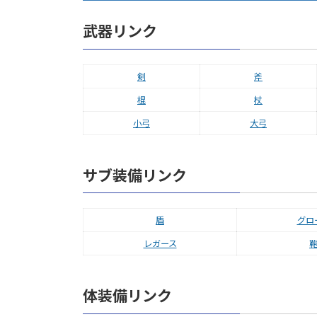
武器リンク
剣
斧
棍
杖
小弓
大弓
サブ装備リンク
盾
グロ
レガース
体装備リンク