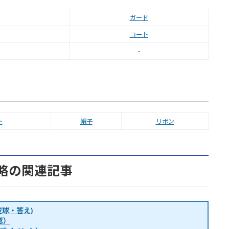
ガード
コート
-
ト
帽子
リボン
略の関連記事
球・答え)
認）