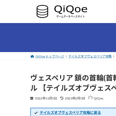
コ
ナ
ン
ビ
テ
ゲ
ン
ー
ツ
シ
へ
ョ
ス
ン
キ
に
ッ
移
プ
動
QiQoe トップページ
テイルズオブヴェスペリア攻略
ヴェスペリア 鎖の首輪(
ル 【テイルズオブヴェス
最
2022年11月5日
2023年2月5日
QiQoe
終
更
新
テイルズオブヴェスペリア攻略に戻る
日