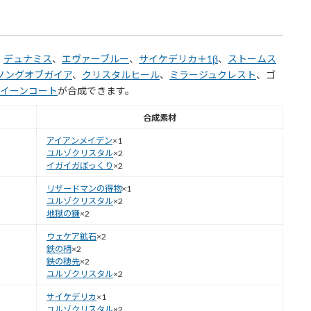
、
デュナミス
、
エヴァーブルー
、
サイケデリカ＋1β
、
ストームス
ソングオブガイア
、
クリスタルヒール
、
ミラージュクレスト
、ゴ
イーンコート
が合成できます。
合成素材
アイアンメイデン
×1
ユルゾクリスタル
×2
イガイガぼっくり
×2
リザードマンの得物
×1
ユルゾクリスタル
×2
地獄の鎌
×2
ウェケア鉱石
×2
鉄の柄
×2
鉄の穂先
×2
ユルゾクリスタル
×2
サイケデリカ
×1
ユルゾクリスタル
×2