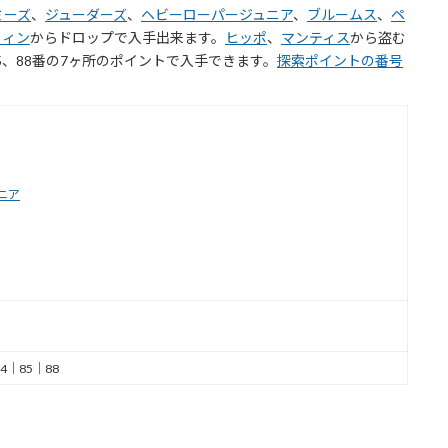
ミーズ
、
ジューダーズ
、
ヘビーローパージュニア
、
ブルームス
、
ペ
フィン
からドロップで入手出来ます。
ヒッポ
、
マンティス
から盗む
85、88番の7ヶ所のポイントで入手できます。
探索ポイントの番号
ニア
4｜85｜88