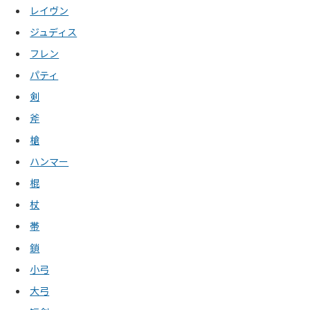
レイヴン
ジュディス
フレン
パティ
剣
斧
槍
ハンマー
棍
杖
帯
鎖
小弓
大弓