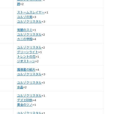
蹄
×2
ストームスレイヤー
×1
ユルゾの実
×3
ユルゾクリスタル
×3
常闇のスミ
×1
ユルゾクリスタル
×2
カニの甲殻
×4
ユルゾクリスタル
×2
グリーンライト
×1
トレントの花
×1
ジオストーン
×2
魔導書の紙片
×4
ユルゾクリスタル
×3
ユルゾクリスタル
×5
水晶
×2
ユルゾクリスタル
×1
デズエ砂鉄
×4
黄金のツノ
×1
ユルゾクリスタル
×1