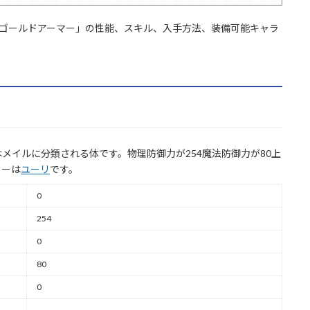
「ゴールドアーマー」の性能、スキル、入手方法、装備可能キャラ
メイルに分類される体です。物理防御力が254魔法防御力が80上
ターは
ユーリ
です。
0
254
0
80
0