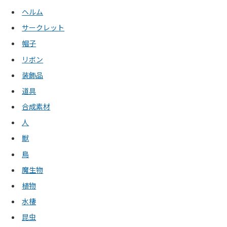
ヘルム
サークレット
帽子
リボン
装飾品
道具
合成素材
人
獣
鳥
魔生物
植物
水棲
昆虫