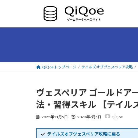
コ
ナ
ン
ビ
テ
ゲ
ン
ー
ツ
シ
へ
ョ
ス
ン
キ
に
ッ
移
プ
動
QiQoe トップページ
テイルズオブヴェスペリア攻略
ヴェスペリア ゴールドア
法・習得スキル 【テイル
最
2022年11月5日
2023年2月5日
QiQoe
終
更
新
テイルズオブヴェスペリア攻略に戻る
日