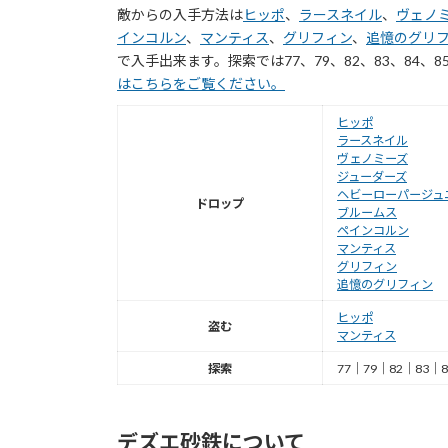
敵からの入手方法は
ヒッポ
、
ラースネイル
、
ヴェノ
インコルン
、
マンティス
、
グリフィン
、
追憶のグリ
で入手出来ます。探索では77、79、82、83、84、
はこちらをご覧ください。
ヒッポ
ラースネイル
ヴェノミーズ
ジューダーズ
ヘビーローパージュ
ドロップ
ブルームス
ペインコルン
マンティス
グリフィン
追憶のグリフィン
ヒッポ
盗む
マンティス
探索
77｜79｜82｜83｜8
デズエ砂鉄について