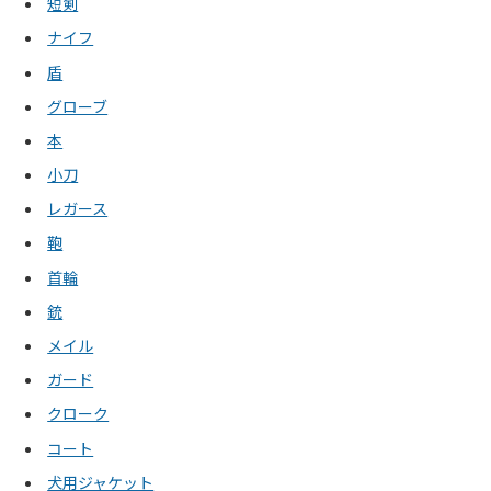
短剣
ナイフ
盾
グローブ
本
小刀
レガース
鞄
首輪
銃
メイル
ガード
クローク
コート
犬用ジャケット