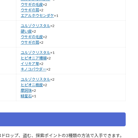
ウサギの毛皮
×2
ウサギの耳
×2
エアルホウセンダケ
×1
ユルゾクリスタル
×2
硬い皮
×2
ウサギの毛皮
×2
ウサギの耳
×2
ユルゾクリスタル
×1
ヒピオニア珊瑚
×2
イリキア草
×2
キノコパウダー
×2
ユルゾクリスタル
×2
ヒピオニ樹皮
×2
摩訶珠
×2
緑星石
×1
はドロップ、盗む、探索ポイントの3種類の方法で入手できます。