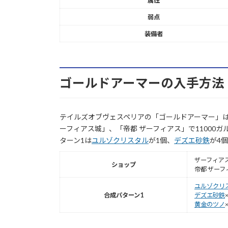
属性
弱点
装備者
ゴールドアーマーの入手方法
テイルズオブヴェスペリアの「ゴールドアーマー」
ーフィアス城」、「帝都 ザーフィアス」で11000
ターン1は
ユルゾクリスタル
が1個、
デズエ砂鉄
が4
ザーフィアス城
ショップ
帝都 ザーフィ
ユルゾクリ
合成パターン1
デズエ砂鉄
黄金のツノ